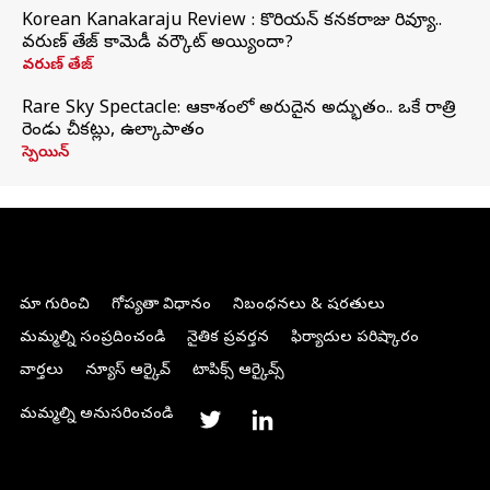
Korean Kanakaraju Review : కొరియన్ కనకరాజు రివ్యూ..
వరుణ్ తేజ్ కామెడీ వర్కౌట్ అయ్యిందా?
వరుణ్ తేజ్
Rare Sky Spectacle: ఆకాశంలో అరుదైన అద్భుతం.. ఒకే రాత్రి
రెండు చీకట్లు, ఉల్కాపాతం
స్పెయిన్
మా గురించి
గోప్యతా విధానం
నిబంధనలు & షరతులు
మమ్మల్ని సంప్రదించండి
నైతిక ప్రవర్తన
ఫిర్యాదుల పరిష్కారం
వార్తలు
న్యూస్ ఆర్కైవ్
టాపిక్స్ ఆర్కైవ్స్
మమ్మల్ని అనుసరించండి