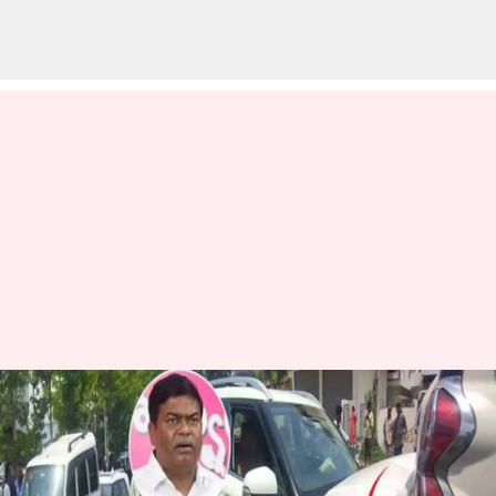
ఎమ్మెల్యే జీవన్ రెడ్డికి కారుకు ప్రమాదం..
ముగ్గరికి గాయాలు
వ్రాసిన వారు
May 31, 2023
02:43 pm
Jayachandra Akuri