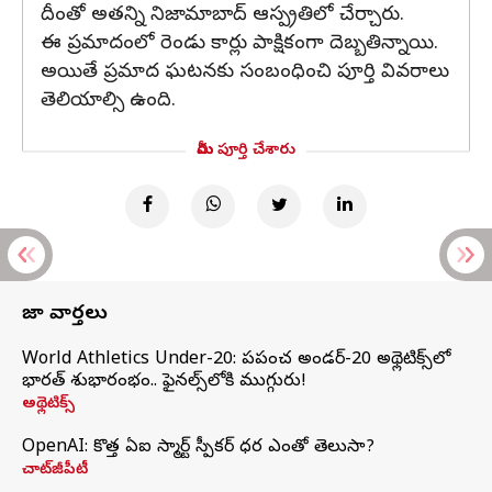
దీంతో అతన్ని నిజామాబాద్ ఆస్ప్రతిలో చేర్చారు.
ఈ ప్రమాదంలో రెండు కార్లు పాక్షికంగా దెబ్బతిన్నాయి.
అయితే ప్రమాద ఘటనకు సంబంధించి పూర్తి వివరాలు
తెలియాల్సి ఉంది.
మీరు పూర్తి చేశారు
తాజా వార్తలు
World Athletics Under-20: ప్రపంచ అండర్-20 అథ్లెటిక్స్‌లో
భారత్‌ శుభారంభం.. ఫైనల్స్‌లోకి ముగ్గురు!
అథ్లెటిక్స్
OpenAI: కొత్త ఏఐ స్మార్ట్ స్పీకర్ ధర ఎంతో తెలుసా?
చాట్‌జీపీటీ