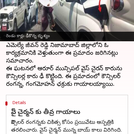
ఈ వార్తాకథనం ఏంటి
ఆర్మూర్ ఎమ్మెల్యే జీవన్ రెడ్డి కాన్వాయ్ లో ప్రమాదం
చోటు చేసుకుంది. మంగళవారం ఆర్మూర్ మున్సిపల్
రెండు కార్లు ఢీకొన్న దృశ్యం
పరిధిలోని పెర్కిట్ రహదారిపై ఈ ప్రమాదం జరిగింది.
ఎమ్మెల్యే జీవన్ రెడ్డి నిజామాబాద్ జిల్లాలోని ఓ
కార్యక్రమానికి వెళ్తుతుంగా ఈ ప్రమాదం జరిగినట్లు
సమాచారం.
ఈ ఘటనలో ఆర్మూర్ మున్సిపల్ వైస్ చైర్మన్ కారును
కౌన్సిలర్ల కారు ఢీ కొట్టింది. ఈ ప్రమాదంలో కౌన్సిలర్
Details
వైస్ చైర్మన్ కు తీవ్ర గాయాలు
కౌన్సిలర్ రంగన్నకు చికిత్స కోసం ప్రయివేటు ఆస్పత్రికి
తరలించారు. వైస్ చైర్మన్ మున్న బాయ్ కాలు విరిగింది.