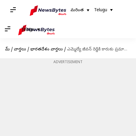
మరింత
Telugu
Telugu
హోమ్
/
వార్తలు
/
భారతదేశం వార్తలు
/
ఎమ్మెల్యే జీవన్ రెడ్డికి కారుకు ప్రమాదం.. ముగ్గరికి గాయాలు
ADVERTISEMENT