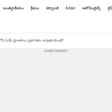
అంతర్జాతీయం
క్రీడలు
టెక్నాలజీ
సినిమా
ఆటోమొబైల్స్
లైఫ్
ంలోని ఏయే ప్రాంతాలు ప్రభావితం అవుతాయంటే?
ADVERTISEMENT