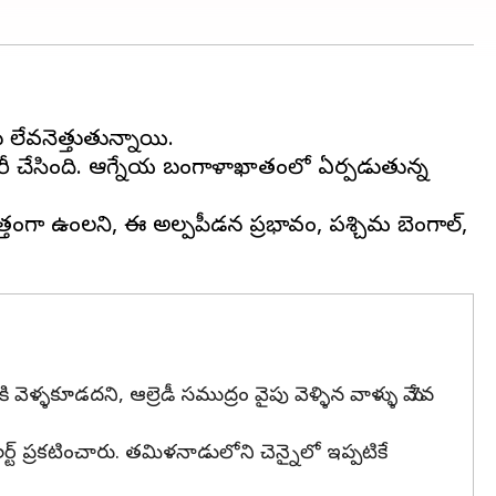
లేవనెత్తుతున్నాయి.
రీ చేసింది. ఆగ్నేయ బంగాళాఖాతంలో ఏర్పడుతున్న
గా ఉండాలని, ఈ అల్పపీడన ప్రభావం, పశ్చిమ బెంగాల్,
ళ్ళకూడదని, ఆల్రెడీ సముద్రం వైపు వెళ్ళిన వాళ్ళు మే 7వ
లర్ట్ ప్రకటించారు. తమిళనాడులోని చెన్నైలో ఇప్పటికే