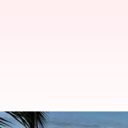
మోచా తుఫాను వచ్చేస్తోంది: దేశంలోన