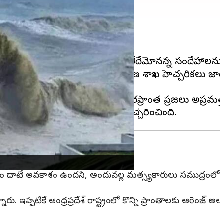
శ్చర్యంగానే ఉంది.
లు, ఈ సంవత్సరం ఎండాకాలం అనేది లేదేమోనన్న సందేహాలను 
ాగా మోచా తుఫాను గురించి వాతావరణ శాఖ హెచ్చరికలు జా
ి.
 అవకాశం ఉందని, అందువల్ల తీరప్రాంత ప్రజలు అప్రమత్తం
 సూచనలు
ీరం దాటే అవకాశం ఉందని, అందువల్ల మత్స్యకారులు సముద్రంలోకి వె
ు. ఇప్పటికే ఆంధ్రప్రదేశ్ రాష్ట్రంలో కొన్ని ప్రాంతాలకు ఆరెంజ్ అ