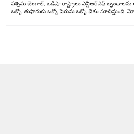
పశ్చిమ బెంగాల్, ఒడిషా రాష్ట్రాలు ఎన్డీఆర్ఎఫ్ బృందాలను అ
ఒక్కో తుఫానుకు ఒక్కో పేరును ఒక్కో దేశం సూచిస్తుంది. 