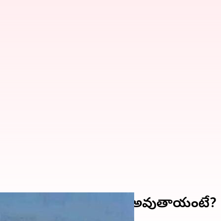
ి ఏయే ప్రాంతాలు ప్రభావితం అవుతాయంటే?