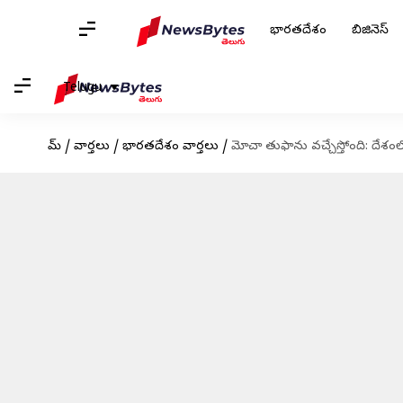
భారతదేశం
బిజినెస్
Telugu
హోమ్
/
వార్తలు
/
భారతదేశం వార్తలు
/
మోచా తుఫాను వచ్చేస్తోంది: దేశ