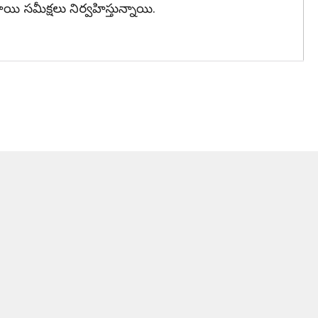
యి సమీక్షలు నిర్వహిస్తున్నాయి.