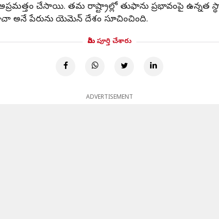
ప్రమత్తం చేసాయి. తమ రాష్ట్రాల్లో తుఫాను ప్రభావంపై ఉన్నత స్థా
మోచా అనే పేరును యెమెన్ దేశం సూచించింది.
మీరు పూర్తి చేశారు
ADVERTISEMENT