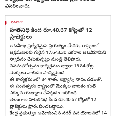
వివరాలు
హరితనిధి కింద రూ.40.67 కోట్లతో 12
ప్రాజెక్టులు
అటవీ శాఖ ప్రత్యేకమైన ప్రయత్నం మేరకు, రాష్ట్రంలో
ఆక్రమణలకు గురైన 17,643.30 ఎకరాల అటవీ భూమిని
స్వాధీనం చేసుకున్నట్లు మంత్రి తెలిపారు.
వనమహోత్సవం కార్యక్రమం ద్వారా 16.84 కోట్ల
మొక్కలు నాటడం సాధ్యమైంది.
ఈ కార్యక్రమంలో 84 శాతం లక్ష్యాన్ని సాధించడంతో,
ఈ సంవత్సరం రాష్ట్రంలో మొక్కల నాటకం కంటే
ఎక్కువ యత్నాలు చేపట్టడం జరిగింది.
తెలంగాణ హరితనిధి కింద రూ.40.67 కోట్లతో 12
ప్రాజెక్టులు ప్రారంభించబడ్డాయి.
కేంద్ర ప్రభుత్వం ఆమోదించిన నగర్ వన యోజనలో 14