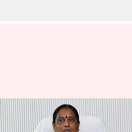
Eco Tourism policy: తెలంగాణాలో
త్వరలో ఎకో టూరిజం పాలసీ..
అటవీశాఖ నివేదిక విడుదల చేసిన