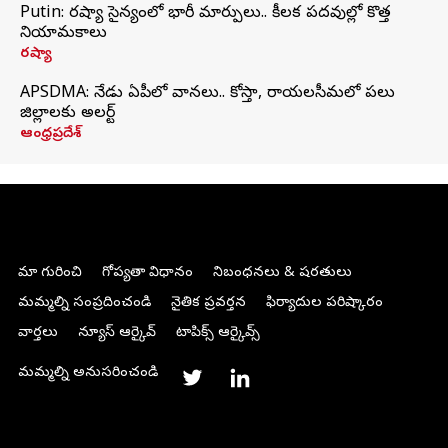
Putin: రష్యా సైన్యంలో భారీ మార్పులు.. కీలక పదవుల్లో కొత్త
నియామకాలు
రష్యా
APSDMA: నేడు ఏపీలో వానలు.. కోస్తా, రాయలసీమలో పలు
జిల్లాలకు అలర్ట్
ఆంధ్రప్రదేశ్
మా గురించి
గోప్యతా విధానం
నిబంధనలు & షరతులు
మమ్మల్ని సంప్రదించండి
నైతిక ప్రవర్తన
ఫిర్యాదుల పరిష్కారం
వార్తలు
న్యూస్ ఆర్కైవ్
టాపిక్స్ ఆర్కైవ్స్
మమ్మల్ని అనుసరించండి