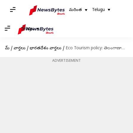
మరింత
Telugu
Telugu
హోమ్
/
వార్తలు
/
భారతదేశం వార్తలు
/
Eco Tourism policy: తెలంగాణాలో త్వరలో ఎకో టూరిజం పాలసీ.. అటవీశాఖ నివేదిక విడుదల చేసిన మంత్రి సురేఖ
ADVERTISEMENT