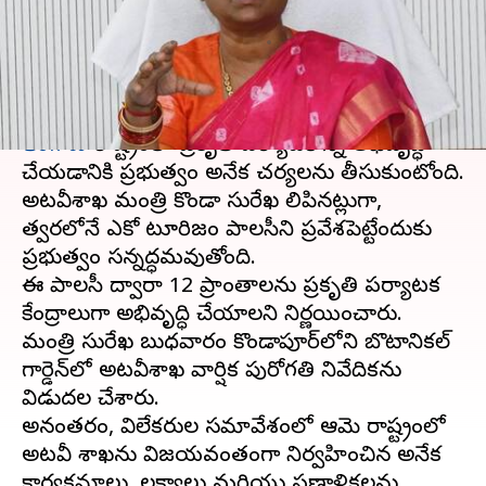
మంత్రి సురేఖ
వ్రాసిన వారు
Dec 05, 2024
11:47 am
Sirish Praharaju
ఈ వార్తాకథనం ఏంటి
తెలంగాణ
రాష్ట్రంలో ప్రకృతి పర్యాటకాన్ని అభివృద్ధి
చేయడానికి ప్రభుత్వం అనేక చర్యలను తీసుకుంటోంది.
అటవీశాఖ మంత్రి కొండా సురేఖ తెలిపినట్లుగా,
త్వరలోనే ఎకో టూరిజం పాలసీని ప్రవేశపెట్టేందుకు
ప్రభుత్వం సన్నద్ధమవుతోంది.
ఈ పాలసీ ద్వారా 12 ప్రాంతాలను ప్రకృతి పర్యాటక
కేంద్రాలుగా అభివృద్ధి చేయాలని నిర్ణయించారు.
మంత్రి సురేఖ బుధవారం కొండాపూర్‌లోని బొటానికల్
గార్డెన్‌లో అటవీశాఖ వార్షిక పురోగతి నివేదికను
విడుదల చేశారు.
అనంతరం, విలేకరుల సమావేశంలో ఆమె రాష్ట్రంలో
అటవీ శాఖను విజయవంతంగా నిర్వహించిన అనేక
కార్యక్రమాలు, లక్ష్యాలు మరియు ప్రణాళికలను