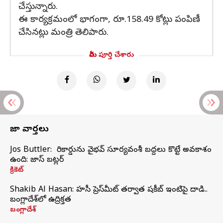
చేస్తున్నారు.
ఈ కార్యక్రమంలో భాగంగా, రూ.158.49 కోట్లు పంపిణీ
చేసినట్లు మంత్రి తెలిపారు.
మీరు పూర్తి చేశారు
తాజా వార్తలు
Jos Buttler: నా రికార్డును వైభవ్ సూర్యవంశీ బద్దలు కొట్టే అవకాశం
ఉంది: జాస్ బట్లర్
క్రికెట్
Shakib Al Hasan: హసీనా ప్రెస్‌మీట్‌ తర్వాత షకీబ్‌ ఇంటిపై దాడి..
బంగ్లాదేశ్‌లో ఉద్రిక్తత
బంగ్లాదేశ్