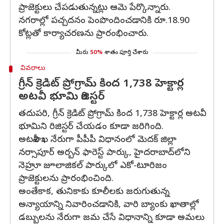
ప్రాజెక్టులు చేపడుతున్నట్లు ఆమె పేర్కొన్నారు.
నగరాల్లో పచ్చదనం పెంపొందించడానికి రూ.18.90
కోట్లతో కార్యాచరణను ప్రారంభించారు.
మీరు
50%
శాతం పూర్తి చేశారు
వివరాలు
గ్రీన్ క్రెడిట్ ప్రోగ్రామ్ కింద 1,738 హెక్టార్ల
అటవీ భూమి రిజిస్టర్
తదుపరి, గ్రీన్ క్రెడిట్ ప్రోగ్రామ్ కింద 1,738 హెక్టార్ల అటవీ
భూమిని రిజిస్టర్ చేయడం కూడా జరిగింది.
అటవీశాఖ నేరుగా పీపీపీ విధానంలో మెదక్ జిల్లా
నర్సాపూర్ అర్బన్ ఫారెస్ట్ పార్కు, హైదరాబాద్‌లోని
నెహ్రూ జూలాజికల్ పార్కులో ఎకో-టూరిజం
ప్రాజెక్టులను ప్రారంభించింది.
అంతేకాక, తునికాకు కూలీలకు జరుగుతున్న
అన్యాయాన్ని నివారించడానికి, వారి బ్యాంకు ఖాతాల్లో
డబ్బులను నేరుగా జమ చేసే విధానాన్ని కూడా అమలు