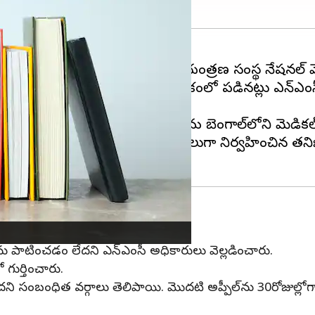
ు చేసే యోచనలో వైద్య నిపుణుల నియంత్రణ సంస్థ నేషనల్ మె
వల్లే ఆ కాలేజీ భవిష్యత్ ప్రశ్నార్థకంలో పడినట్లు ఎన్ఎం
ేజీలు గుర్తింపు కోల్పోయాయి.
డు, పంజాబ్,
ఆంధ్రప్రదేశ్
, త్రిపుర, పశ్చిమ బెంగాల్‌లోని మెడ
 మెడికల్ ఎడ్యుకేషన్ బోర్డ్ నెల రోజులుగా నిర్వహించిన త
ే అవకాశం
ాలను పాటించడం లేదని ఎన్ఎంసీ అధికారులు వెల్లడించారు.
 గుర్తించారు.
ందని సంబంధిత వర్గాలు తెలిపాయి. మొదటి అప్పీల్‌ను 30రోజుల్ల