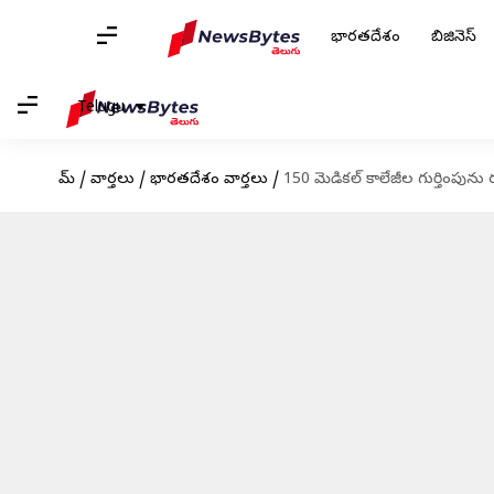
భారతదేశం
బిజినెస్
Telugu
హోమ్
/
వార్తలు
/
భారతదేశం వార్తలు
/
150 మెడికల్ కాలేజీల గుర్తింపున