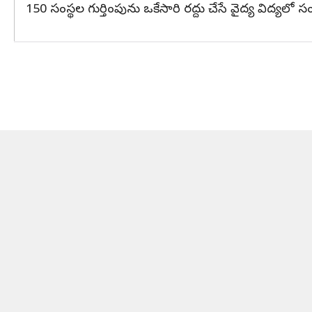
150 సంస్థల గుర్తింపును ఒకేసారి రద్దు చేసే వైద్య విద్యల