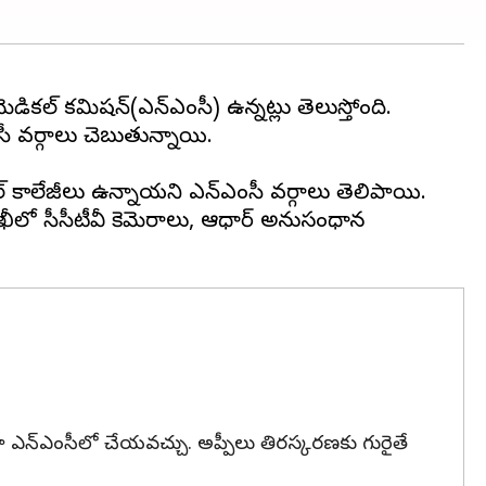
డికల్ కమిషన్(ఎన్ఎంసీ) ఉన్నట్లు తెలుస్తోంది.
సీ వర్గాలు చెబుతున్నాయి.
ికల్ కాలేజీలు ఉన్నాయని ఎన్ఎంసీ వర్గాలు తెలిపాయి.
నిఖీలో సీసీటీవీ కెమెరాలు, ఆధార్ అనుసంధాన
ోగా ఎన్ఎంసీలో చేయవచ్చు. అప్పీలు తిరస్కరణకు గురైతే