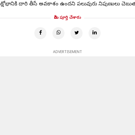
ో సంక్షోభానికి దారి తీసే అవకాశం ఉందని పలువురు నిపుణులు చెబుత
మీరు పూర్తి చేశారు
ADVERTISEMENT