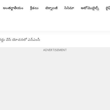
అంతర్జాతీయం
క్రీడలు
టెక్నాలజీ
సినిమా
ఆటోమొబైల్స్
లైఫ్
ు రద్దు చేసే యోచనలో ఎన్ఎంసీ
ADVERTISEMENT