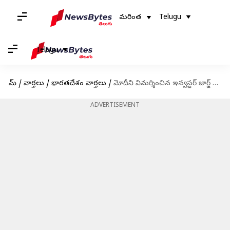
మరింత
Telugu
Telugu
హోమ్
/
వార్తలు
/
భారతదేశం వార్తలు
/
మోదీని విమర్శించిన ఇన్వస్టర్ జార్జ్ సోరోస్‌కు జైశంకర్ గట్టి కౌంటర్
ADVERTISEMENT