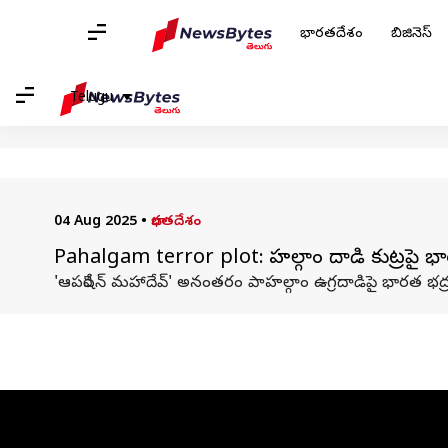
హోమ్
/
వార్తలు
/
భారతదేశం వార్తలు
/
ఆపరేషన్ మహాదేవ్
భారతదేశం
బిజినెస్
ఆపరేషన్ మహాదేవ్: వార్తలు
Telugu
04 Aug 2025
•
భారతదేశం
Pahalgam terror plot: పాహల్గాం దాడి కుట్రపై భారత ద
'ఆపరేషన్ మహాదేవ్' అనంతరం పాహల్గాం ఉగ్రదాడిపై భారత భద