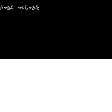
స్ ఆర్కైవ్
టాపిక్స్ ఆర్కైవ్స్