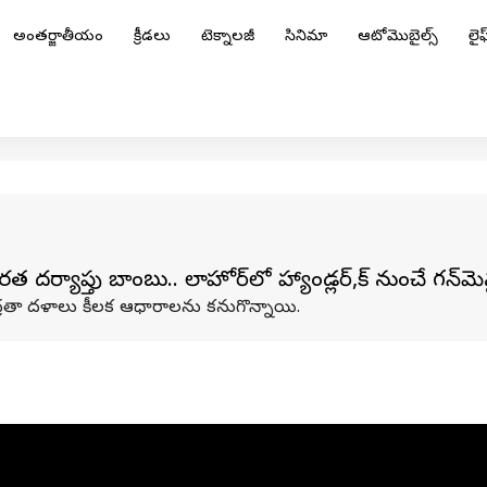
అంతర్జాతీయం
క్రీడలు
టెక్నాలజీ
సినిమా
ఆటోమొబైల్స్
లైఫ్
ర్యాప్తు బాంబు.. లాహోర్‌లో హ్యాండ్లర్,పాక్‌ నుంచే గన్‌మెన
్రతా దళాలు కీలక ఆధారాలను కనుగొన్నాయి.