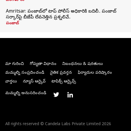
బెంగళూరు
Amritsar: పంజాబ్‌లో టాప్ పోలీస్ అధికారికి బదిలీ.. పంజాబ్
సర్కార్‌పై బీజేపీ లేవనెత్తిన ప్రశ్నలివే..
పంజాబ్
మా గురించి
గోప్యతా విధానం
నిబంధనలు & షరతులు
మమ్మల్ని సంప్రదించండి
నైతిక ప్రవర్తన
ఫిర్యాదుల పరిష్కారం
వార్తలు
న్యూస్ ఆర్కైవ్
టాపిక్స్ ఆర్కైవ్స్
మమ్మల్ని అనుసరించండి
All rights reserved © Candela Labs Private Limited 2026