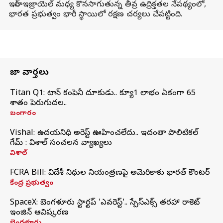
ఇరాన్-ఇజ్రాయెల్ మధ్య కొనసాగుతున్న తీవ్ర ఉద్రిక్తతల నేపథ్యంలో,
భారత ప్రభుత్వం భారీ స్థాయిలో రక్షణ చర్యలు చేపట్టింది.
తాజా వార్తలు
Titan Q1: టైటాన్ కంపెనీ దూకుడు.. క్యూ1 లాభం ఏకంగా 65
శాతం పెరుగుదల..
బంగారం
Vishal: ఉదయనిధి అరెస్ట్‌ ఊహించలేదు.. ఇదంతా పొలిటికల్
గేమ్ : విశాల్ సంచలన వ్యాఖ్యలు
విశాల్
FCRA Bill: విదేశీ నిధుల నియంత్రణపై అమెరికాకు భారత్‌ కౌంటర్
కేంద్ర ప్రభుత్వం
SpaceX: బెంగళూరు స్టార్టప్‌ 'ఎవరెస్ట్'.. స్పేస్‌ఎక్స్ తరహా రాకెట్‌
ఇంజిన్‌ ఆవిష్కరణ