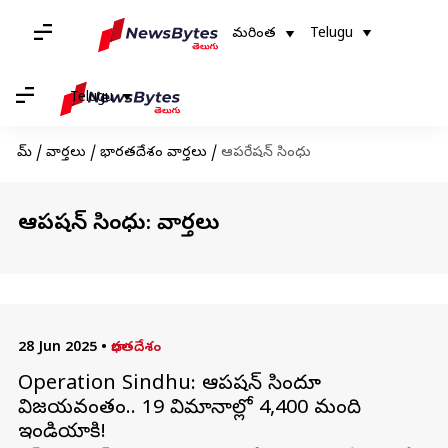
మరింత
Telugu
Telugu
హోమ్
/
వార్తలు
/
భారతదేశం వార్తలు
/
ఆపరేషన్‌ సింధు
ఆపరేషన్‌ సింధు: వార్తలు
28 Jun 2025
•
భారతదేశం
Operation Sindhu: ఆపరేషన్‌ సిందూ
విజయవంతం.. 19 విమానాల్లో 4,400 మంది
ఇండియాకి!