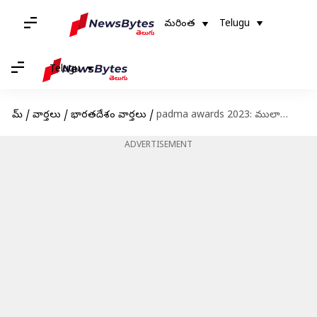
మరింత
Telugu
Telugu
హోమ్
/
వార్తలు
/
భారతదేశం వార్తలు
/
padma awards 2023: ములాయం, ఎస్ఎం కృష్ణ, మహలనాబిస్‌కు పద్మ విభూషణ్- 106 మందిని వరించిన పద్మ అవార్డులు
ADVERTISEMENT