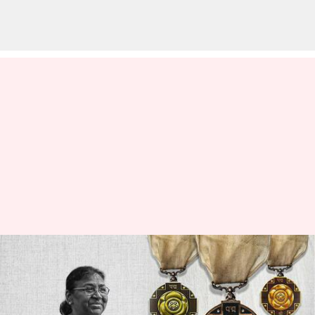
padma awards 2023: ములాయం,
ఎస్ఎం కృష్ణ, మహలనాబిస్‌కు పద్మ
విభూషణ్- 106 మందిని వరించిన