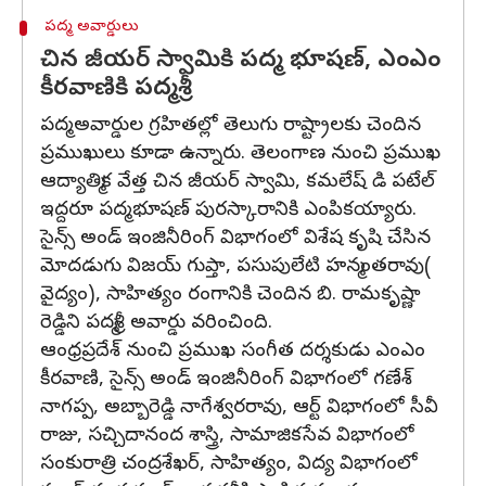
పద్మ అవార్డులు
చిన జీయర్ స్వామికి పద్మ భూషణ్, ఎంఎం
కీరవాణికి పద్మశ్రీ
పద్మ అవార్డుల గ్రహితల్లో తెలుగు రాష్ట్రాలకు చెందిన
ప్రముఖులు కూడా ఉన్నారు. తెలంగాణ నుంచి ప్రముఖ
ఆద్యాత్మిక వేత్త చిన జీయర్ స్వామి, కమలేష్ డి పటేల్
ఇద్దరూ పద్మ భూషణ్ పురస్కారానికి ఎంపికయ్యారు.
సైన్స్ అండ్ ఇంజినీరింగ్ విభాగంలో విశేష కృషి చేసిన
మోదడుగు విజయ్ గుప్తా, పసుపులేటి హన్మంతరావు(
వైద్యం), సాహిత్యం రంగానికి చెందిన బి. రామకృష్ణా
రెడ్డిని పద్మశ్రీ అవార్డు వరించింది.
ఆంధ్రప్రదేశ్ నుంచి ప్రముఖ సంగీత దర్శకుడు ఎంఎం
కీరవాణి, సైన్స్ అండ్ ఇంజినీరింగ్ విభాగంలో గణేశ్
నాగప్ప, అబ్బారెడ్డి నాగేశ్వరరావు, ఆర్ట్ విభాగంలో సీవీ
రాజు, సచ్చిదానంద శాస్త్రి, సామాజికసేవ విభాగంలో
సంకురాత్రి చంద్రశేఖర్, సాహిత్యం, విద్య విభాగంలో