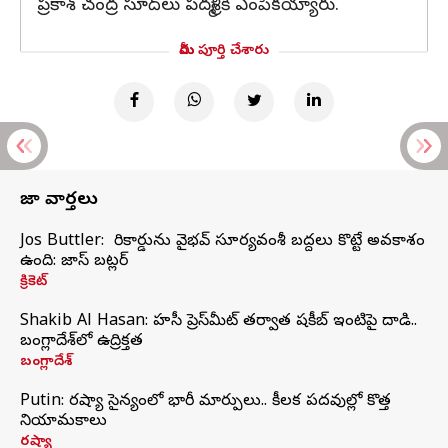
ప్రకాశ్ చంద్ర సూద్‌లు పద్మశ్రీకి ఎంపికయ్యారు.
మీరు పూర్తి చేశారు
తాజా వార్తలు
Jos Buttler: నా రికార్డును వైభవ్ సూర్యవంశీ బద్దలు కొట్టే అవకాశం
ఉంది: జాస్ బట్లర్
క్రికెట్
Shakib Al Hasan: హసీనా ప్రెస్‌మీట్‌ తర్వాత షకీబ్‌ ఇంటిపై దాడి..
బంగ్లాదేశ్‌లో ఉద్రిక్తత
బంగ్లాదేశ్
Putin: రష్యా సైన్యంలో భారీ మార్పులు.. కీలక పదవుల్లో కొత్త
నియామకాలు
రష్యా