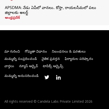
APSDMA: నేడు ఏపీలో వానలు.. కోస్తా, రాయలసీమలో పలు
జిల్లాలకు అలర్ట్
ఆంధ్రప్రదేశ్
మా గురించి
గోప్యతా విధానం
నిబంధనలు & షరతులు
మమ్మల్ని సంప్రదించండి
నైతిక ప్రవర్తన
ఫిర్యాదుల పరిష్కారం
వార్తలు
న్యూస్ ఆర్కైవ్
టాపిక్స్ ఆర్కైవ్స్
మమ్మల్ని అనుసరించండి
All rights reserved © Candela Labs Private Limited 2026