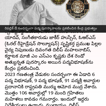
పద్మ అవార్డులు
వ్రాసిన వారు
Jan 25, 2023
10:30 pm
Stalin
ఈ వార్తాకథనం ఏంటి
రిపబ్లిక్‌ డే సందర్భంగా పద్మ పురస్కారాలను ప్రకటించిన కేంద్ర ప్రభుత్వం
ఎస్పీ వ్యవస్థాపకులు, దివంగత ములాయం సింగ్
యాదవ్, సంగీతకారుడు జాకీర్ హుస్సేన్, ఓఆర్‌ఎస్
(ఓరల్ రీహైడ్రేషన్ సొల్యూషన్) సృష్టికర్త ప్రముఖ పిల్లల
వైద్య నిపుణుడు దివంగత దిలీప్ మహలనాబిస్‌,
కర్ణాటక మాజీ సీఎం ఎస్ఎం కృష్ణకు దేశ రెండో
అత్యున్నత పురస్కారం అయిన పద్మవిభూషణ్‌ను
కేంద్రం ప్రకటించింది.
2023 గణతంత్ర వేడుకల సందర్భంగా ఈ ఏడాది 6
పద్మ విభూషణ్, 9 పద్మ భూషణ్, 91 పద్మశ్రీ అవార్డుల
ప్రదానానికి రాష్ట్రపతి ముర్ము ఆమోద ముద్ర వేశారు.
మొత్తం 106 అవార్డుల్లో 19 మంది గ్రహితలు
మహిళలు కావడం గమనార్హం. ఇందులో ఇద్దరు
విదేశీయులు ఉన్నారు. ములాయం, దిలీప్