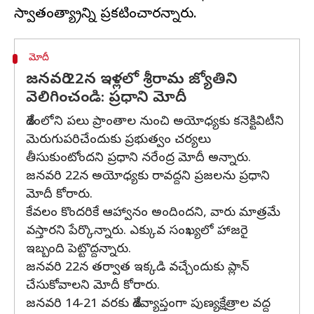
మోదీ
జనవరి 22న ఇళ్లలో శ్రీరామ జ్యోతిని
వెలిగించండి: ప్రధాని మోదీ
దేశంలోని పలు ప్రాంతాల నుంచి అయోధ్యకు కనెక్టివిటీని
మెరుగుపరిచేందుకు ప్రభుత్వం చర్యలు
తీసుకుంటోందని ప్రధాని నరేంద్ర మోదీ అన్నారు.
జనవరి 22న అయోధ్యకు రావద్దని ప్రజలను ప్రధాని
మోదీ కోరారు.
కేవలం కొందరికే ఆహ్వానం అందిందని, వారు మాత్రమే
వస్తారని పేర్కొన్నారు. ఎక్కువ సంఖ్యలో హాజరై
ఇబ్బంది పెట్టొద్దన్నారు.
జనవరి 22న తర్వాత ఇక్కడి వచ్చేందుకు ప్లాన్
చేసుకోవాలని మోదీ కోరారు.
జనవరి 14-21 వరకు దేశవ్యాప్తంగా పుణ్యక్షేత్రాల వద్ద