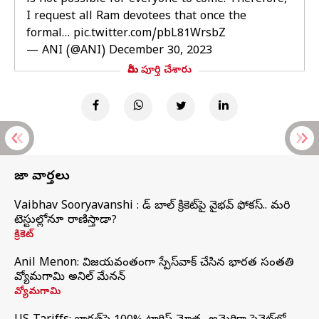
is not possible for everyone to come. Therefore,
I request all Ram devotees that once the
formal…
pic.twitter.com/pbL81WrsbZ
— ANI (@ANI)
December 30, 2023
మీరు పూర్తి చేశారు
తాజా వార్తలు
Vaibhav Sooryavanshi : రెడ్ బాల్ క్రికెట్‌పై వైభవ్ ఫోకస్.. మరి
టెస్టుల్లోనూ రాణిస్తాడా?
క్రికెట్
Anil Menon: విజయవంతంగా స్పేస్‌వాక్‌ చేసిన భారత సంతతి
వ్యోమగామి అనిల్‌ మేనన్
వ్యోమగామి