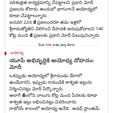
పరిశుభ్రత కార్యక్రమాన్ని చేపట్టాలని ప్రధాని మోదీ
ప్రజలను కోరారు. అందులో భాగంగానే అయోధ్యలో
కూడా చేపట్టాలన్నారు.
జనవరి 22న దేశ ప్రజలందరూ తమ ఇళ్లలో
శ్రీరామజ్యోతిని వెలిగించి దీపావళి జరుపుకోవాలని 140
కోట్ల మంది దేశ ప్రజలకు ప్రధాని మోదీ పిలుపునిచ్చారు.
మీరు
33%
శాతం పూర్తి చేశారు
అయోధ్య
యూపీ అభివృద్ధికి అయోధ్య దోహదం:
మోదీ
ఒకప్పుడు అయోధ్యలో శ్రీరాముడు డేరాలో
ఉండేవారని, ఇప్పుడు రాముడికి శాశ్వత ఇల్లును
నిర్మించినట్లు మోదీ పేర్కొన్నారు.
అలాగే దేశంలోని నాలుగు కోట్ల మంది పేదలకు కూడా
శాశ్వత ఇల్లు లభించినట్లు వివరించారు.
రాబోయే కాలంలో అయోధ్య అనేది.. అవధ్ ప్రాంతమే