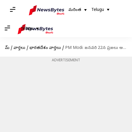
మరింత
Telugu
Telugu
హోమ్
/
వార్తలు
/
భారతదేశం వార్తలు
/
PM Modi: జనవరి 22న ప్రజలు అయోధ్యకు రావొద్దు: ప్రధాని మోదీ పిలుపు
ADVERTISEMENT