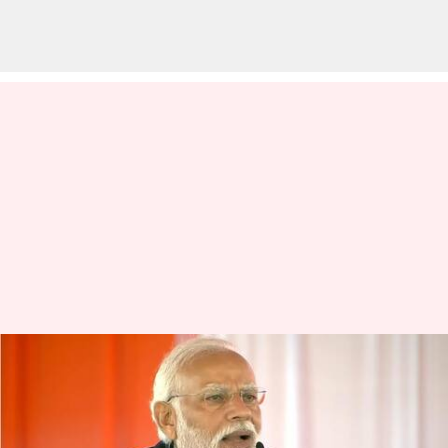
PM Modi: జనవరి 22న ప్రజలు
అయోధ్యకు రావొద్దు: ప్రధాని మోదీ
పిలుపు