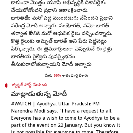
కాకుండా మొత్తం యూపీ అభివృద్ధికి దిశానిర్దేశం
చేయబోతోందని ప్రధాని ఆకాంక్షించారు.
భారతదేశం మరో పెద్ద ముందడుగు వేసిందని ప్రధాని
నరేంద్ర మోదీ అన్నారు. వందే భారత్, నమో భారత్
తర్వాత దేశానికి మరో ఆధునిక రైలు వచ్చిందన్నారు.
కొత్త రైలుకు అమృత్ భారత్ అని పేరు పెట్టినట్లు
పేర్కొన్నారు. ఈ త్రిమూర్తులుగా చెప్పుకునే ఈ రైళ్లు
భారతీయ రైల్వేకు పునర్వైభవం
తీసుకురాబోతున్నాయని మోదీ అన్నారు.
మీరు
66%
శాతం పూర్తి చేశారు
ట్విట్టర్ పోస్ట్ చేయండి
మాట్లాడుతున్న మోదీ
#WATCH
| Ayodhya, Uttar Pradesh: PM
Narendra Modi says, "I have a request to all.
Everyone has a wish to come to Ayodhya to be a
part of the event on 22 January. But you know it