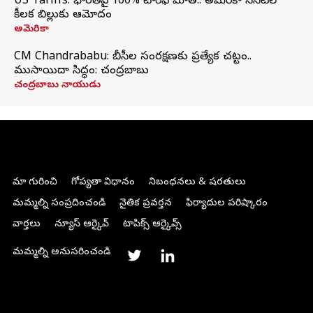
US Tariffs: భారత్‌పై 100% టారిఫ్‌ మోత.. అమెరికా సెనెట్‌లో
కీలక బిల్లుకు ఆమోదం
అమెరికా
CM Chandrababu: బీసీల సంరక్షణకు ప్రత్యేక చట్టం..
ముసాయిదా సిద్ధం: చంద్రబాబు
చంద్రబాబు నాయుడు
మా గురించి
గోప్యతా విధానం
నిబంధనలు & షరతులు
మమ్మల్ని సంప్రదించండి
నైతిక ప్రవర్తన
ఫిర్యాదుల పరిష్కారం
వార్తలు
న్యూస్ ఆర్కైవ్
టాపిక్స్ ఆర్కైవ్స్
మమ్మల్ని అనుసరించండి