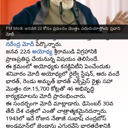
వ్రాసిన వారు
Dec 30, 2023
03:54 pm
Stalin
ఈ వార్తాకథనం ఏంటి
PM Modi: జనవరి 22 కోసం ప్రపంచం మొత్తం ఎదురుచూస్తోంది: ప్రధాని
జనవరి 22వ తేదీన జరిగే చారిత్రాత్మక ఘట్టం కోసం
మోదీ
ప్రపంచం మొత్తం ఆసక్తిగా ఎదురుచూస్తోందని ప్రధాని
నరేంద్ర మోదీ
పేర్కొన్నారు.
జనవరి 22న
అయోధ్య
శ్రీరాముడి విగ్రహానికి
ప్రాణప్రతిష్ఠ చేయనున్న విషయం తెలిసిందే.
ఈ క్రమంలో అయోధ్యకు కనక్టివిటీని పెంచేందుకు
శనివారం మోదీ అయోధ్యలో రైల్వే స్టేషన్, ఆరు వందే
భారత్, రెండు అమృత్ భారత్ ఎక్స్‌ప్రెస్ రైళ్లు సహా
మొత్తం రూ.15,700 కోట్లతో 46 అభివృద్ధి
కార్యక్రమాలను మోదీ ప్రారంభించారు.
ఈ సందర్భంగా మోదీ మాట్లాడారు. డిసెంబర్ 30వ
తేదీ దేశ చరిత్రలో ఎంతో చారిత్రాత్మకమైనదన్నారు.
1943లో ఇదే రోజున నేతాజీ సుభాష్ చంద్రబోస్
అండమాన్‌లో జెండాను ఎగురవేసి భారతదేశానికి