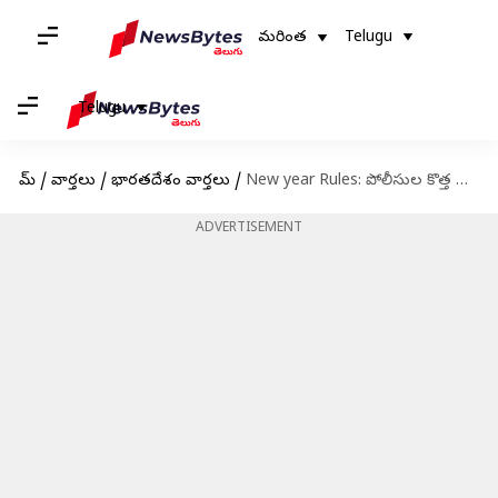
మరింత
Telugu
Telugu
హోమ్
/
వార్తలు
/
భారతదేశం వార్తలు
/
New year Rules: పోలీసుల కొత్త రూల్స్.. మందుతాగి దొరికితే 6నెలలు జైలు
ADVERTISEMENT