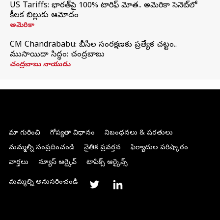
US Tariffs: భారత్‌పై 100% టారిఫ్‌ మోత.. అమెరికా సెనెట్‌లో
కీలక బిల్లుకు ఆమోదం
అమెరికా
CM Chandrababu: బీసీల సంరక్షణకు ప్రత్యేక చట్టం..
ముసాయిదా సిద్ధం: చంద్రబాబు
చంద్రబాబు నాయుడు
మా గురించి
గోప్యతా విధానం
నిబంధనలు & షరతులు
మమ్మల్ని సంప్రదించండి
నైతిక ప్రవర్తన
ఫిర్యాదుల పరిష్కారం
వార్తలు
న్యూస్ ఆర్కైవ్
టాపిక్స్ ఆర్కైవ్స్
మమ్మల్ని అనుసరించండి