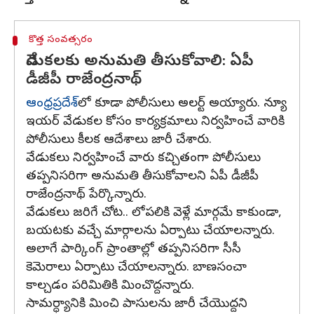
కొత్త సంవత్సరం
వేడుకలకు అనుమతి తీసుకోవాలి: ఏపీ
డీజీపీ రాజేంద్రనాథ్
ఆంధ్రప్రదేశ్‌
లో కూడా పోలీసులు అలర్ట్ అయ్యారు. న్యూ
ఇయర్ వేడుకల కోసం కార్యక్రమాలు నిర్వహించే వారికి
పోలీసులు కీలక ఆదేశాలు జారీ చేశారు.
వేడుకలు నిర్వహించే వారు కచ్చితంగా పోలీసులు
తప్పనిసరిగా అనుమతి తీసుకోవాలని ఏపీ డీజీపీ
రాజేంద్రనాథ్ పేర్కొన్నారు.
వేడుకలు జరిగే చోట.. లోపలికి వెళ్లే మార్గమే కాకుండా,
బయటకు వచ్చే మార్గాలను ఏర్పాటు చేయాలన్నారు.
అలాగే పార్కింగ్ ప్రాంతాల్లో తప్పనిసరిగా సీసీ
కెమెరాలు ఏర్పాటు చేయాలన్నారు. బాణసంచా
కాల్చడం పరిమితికి మించొద్దన్నారు.
సామర్ధ్యానికి మించి పాసులను జారీ చేయొద్దని