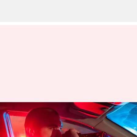
New year Rules: పోలీసుల కొత్త
రూల్స్.. మందుతాగి దొరికితే 6నెలలు
జైలు