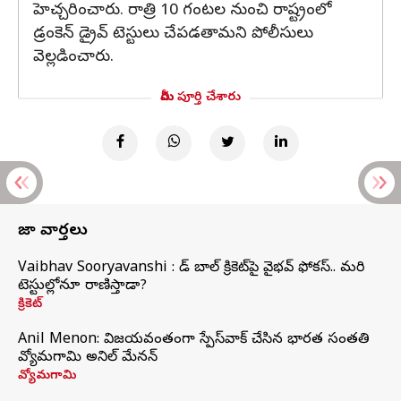
హెచ్చరించారు. రాత్రి 10 గంటల నుంచి రాష్ట్రంలో
డ్రంకెన్ డ్రైవ్ టెస్టులు చేపడతామని పోలీసులు
వెల్లడించారు.
మీరు పూర్తి చేశారు
తాజా వార్తలు
Vaibhav Sooryavanshi : రెడ్ బాల్ క్రికెట్‌పై వైభవ్ ఫోకస్.. మరి
టెస్టుల్లోనూ రాణిస్తాడా?
క్రికెట్
Anil Menon: విజయవంతంగా స్పేస్‌వాక్‌ చేసిన భారత సంతతి
వ్యోమగామి అనిల్‌ మేనన్
వ్యోమగామి