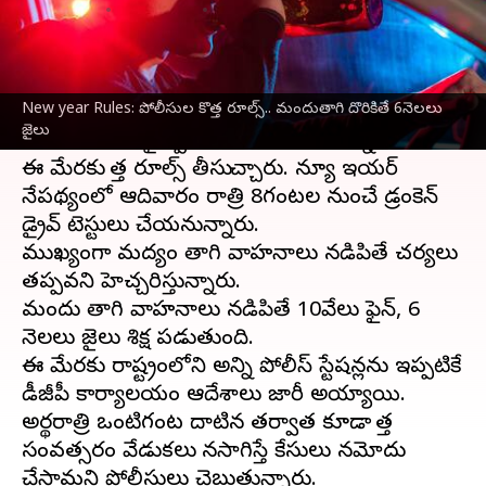
వ్రాసిన వారు
Dec 31, 2023
06:52 pm
Stalin
ఈ వార్తాకథనం ఏంటి
New year Rules: పోలీసుల కొత్త రూల్స్.. మందుతాగి దొరికితే 6నెలలు
కొత్త సంవత్సరం వేళ..
తెలంగాణ
పోలీసులు
జైలు
మందుబాబులపై స్పెషల్ ఫోకస్ పెడుతున్నారు.
ఈ మేరకు కొత్త రూల్స్ తీసుకొచ్చారు. న్యూ ఇయర్
నేపథ్యంలో ఆదివారం రాత్రి 8గంటల నుంచే డ్రంకెన్
డ్రైవ్ టెస్టులు చేయనున్నారు.
ముఖ్యంగా మద్యం తాగి వాహనాలు నడిపితే చర్యలు
తప్పవని హెచ్చరిస్తున్నారు.
మందు తాగి వాహనాలు నడిపితే 10వేలు ఫైన్, 6
నెలలు జైలు శిక్ష పడుతుంది.
ఈ మేరకు రాష్ట్రంలోని అన్ని పోలీస్ స్టేషన్లను ఇప్పటికే
డీజీపీ కార్యాలయం ఆదేశాలు జారీ అయ్యాయి.
అర్థరాత్రి ఒంటిగంట దాటిన తర్వాత కూడా కొత్త
సంవత్సరం వేడుకలు కొనసాగిస్తే కేసులు నమోదు