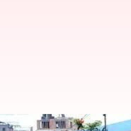
Manipur Violence: మోరేకు మణిపూర