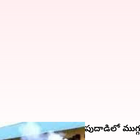
్ పోలీసుల బృందం.. మెరుపుదాడిలో ముగ