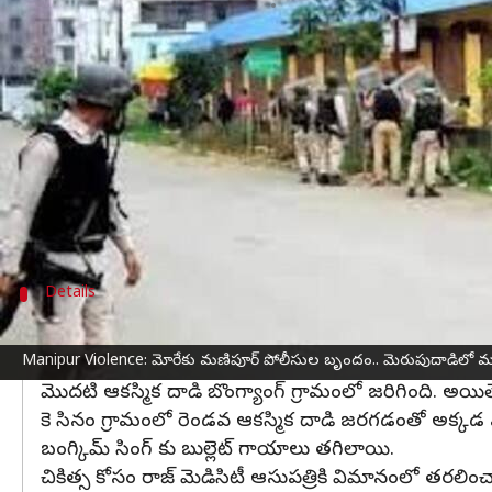
వ్రాసిన వారు
Nov 01, 2023
08:43 am
Sirish Praharaju
ఈ వార్తాకథనం ఏంటి
మణిపూర్
పోలీసు బృందాలపై మంగళవారం సాయుధ వ్యక్త
సబ్-డివిజనల్ పోలీస్ ఆఫీసర్ (SDPO) చింగ్తం ఆనంద్
మణిపూర్‌లోని తెంగ్నౌపాల్ జిల్లాలోని మోరే వద్ద మోరే 
ఆయనను హుటాహుటిన ప్రాథమిక ఆరోగ్య కేంద్రానికి త
Details
మణిపూర్ పోలీసుల కాన్వాయ్ పై మెరుపుదాడి
Manipur Violence: మోరేకు మణిపూర్ పోలీసుల బృందం.. మెరుపుదాడిలో మ
ఇండో-మయన్మార్ జాతీయ రహదారి వెంబడి రెండు వేర్వేరు ప్
మొదటి ఆకస్మిక దాడి బొంగ్యాంగ్ గ్రామంలో జరిగింది. అయి
కె సినం గ్రామంలో రెండవ ఆకస్మిక దాడి జరగడంతో అక్కడ ఎదుర
బంగ్కిమ్ సింగ్ కు బుల్లెట్ గాయాలు తగిలాయి.
చికిత్స కోసం రాజ్ మెడిసిటీ ఆసుపత్రికి విమానంలో తరలించ