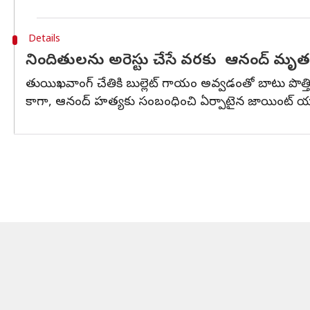
Details
నిందితులను అరెస్టు చేసే వరకు ఆనంద్ మృతదే
తుయిఖవాంగ్ చేతికి బుల్లెట్ గాయం అవ్వడంతో బాటు పొత్తిక
కాగా, ఆనంద్ హత్యకు సంబంధించి ఏర్పాటైన జాయింట్ యాక్