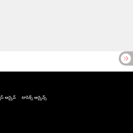
స్ ఆర్కైవ్
టాపిక్స్ ఆర్కైవ్స్