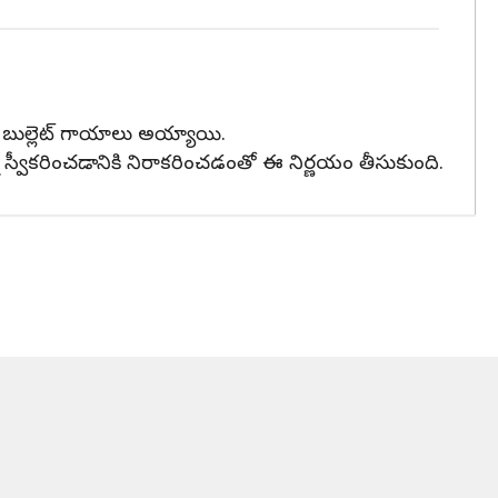
కు బుల్లెట్ గాయాలు అయ్యాయి.
స్వీకరించడానికి నిరాకరించడంతో ఈ నిర్ణయం తీసుకుంది.