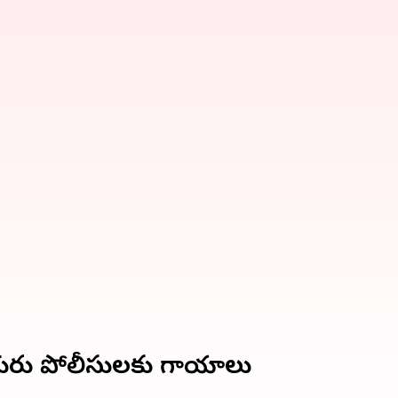
్గురు పోలీసులకు గాయాలు