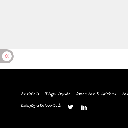
మా గురించి
గోప్యతా విధానం
నిబంధనలు & షరతులు
మమ్
మమ్మల్ని అనుసరించండి