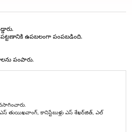
డారు.
ే పట్టణానికి ఉపబలంగా పంపబడింది.
ొనసాగించారు.
 తుయిఖవాంగ్, కానిస్టేబుళ్లు ఎస్ శేఖర్‌జిత్, ఎల్