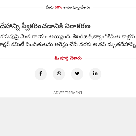
మీరు
50%
శాతం పూర్తి చేశారు
హాన్ని స్వీకరించడానికి నిరాకరణ
డుపుపై ​​మేత గాయం అయ్యింది. శేఖర్‌జిత్,బ్యాంగ్‌కిమ్‌ల కాళ్ల
షన్ కమిటీ నిందితులను అరెస్టు చేసే వరకు అతని మృతదేహాన్ని 
మీరు పూర్తి చేశారు
ADVERTISEMENT