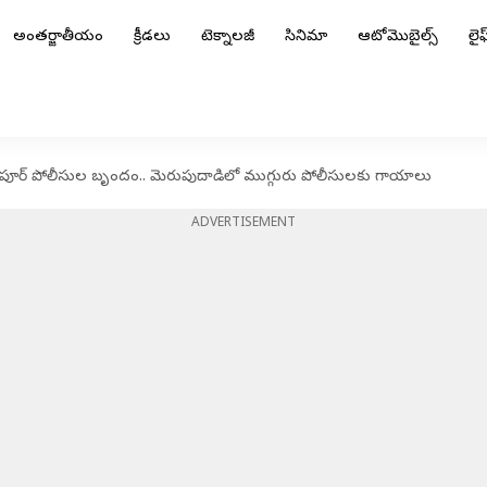
అంతర్జాతీయం
క్రీడలు
టెక్నాలజీ
సినిమా
ఆటోమొబైల్స్
లైఫ్
పూర్ పోలీసుల బృందం.. మెరుపుదాడిలో ముగ్గురు పోలీసులకు గాయాలు
ADVERTISEMENT