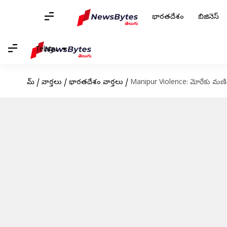
భారతదేశం
బిజినెస్
Telugu
హోమ్
/
వార్తలు
/
భారతదేశం వార్తలు
/
Manipur Violence: మోరేకు మణి