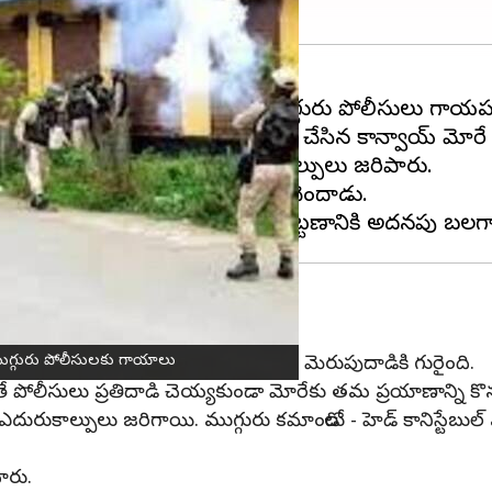
ులు మెరుపుదాడి చేయడంతో ముగ్గురు పోలీసులు గాయపడ్
 కుమార్ హత్య తర్వాత మెరుపుదాడి చేసిన కాన్వాయ్ మోర
SDPO చింగ్తం ఆనంద్‌పై దుండగులు కాల్పులు జరిపారు.
రలించగా చికిత్స పొందుతూ మృతి చెందాడు.
ుగ్గురు పోలీసులకు గాయాలు
రదేశాలలో మణిపూర్ పోలీసుల కాన్వాయ్ మెరుపుదాడికి గురైంది.
తే పోలీసులు ప్రతిదాడి చెయ్యకుండా మోరేకు తమ ప్రయాణాన్ని క
ుకాల్పులు జరిగాయి. ముగ్గురు కమాండోలు - హెడ్ కానిస్టేబుల్ ఎస్
ారు.