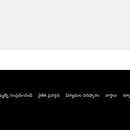
మల్ని సంప్రదించండి
నైతిక ప్రవర్తన
ఫిర్యాదుల పరిష్కారం
వార్తలు
న్యూ