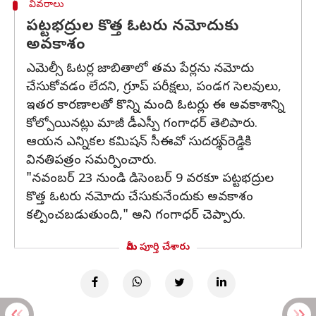
వివరాలు
పట్టభద్రుల కొత్త ఓటరు నమోదుకు
అవకాశం
ఎమెల్సీ ఓటర్ల జాబితాలో తమ పేర్లను నమోదు
చేసుకోవడం లేదని, గ్రూప్‌ పరీక్షలు, పండగ సెలవులు,
ఇతర కారణాలతో కొన్ని మంది ఓటర్లు ఈ అవకాశాన్ని
కోల్పోయినట్లు మాజీ డీఎస్పీ గంగాధర్‌ తెలిపారు.
ఆయన ఎన్నికల కమిషన్‌ సీఈవో సుదర్శన్‌రెడ్డికి
వినతిపత్రం సమర్పించారు.
"నవంబర్ 23 నుండి డిసెంబర్ 9 వరకూ పట్టభద్రుల
కొత్త ఓటరు నమోదు చేసుకునేందుకు అవకాశం
కల్పించబడుతుంది," అని గంగాధర్‌ చెప్పారు.
మీరు పూర్తి చేశారు