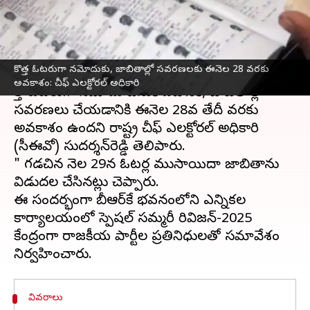
ఎలక్టోరల్‌ అధికారి
వ్రాసిన వారు
Nov 07, 2024
11:43 am
Sirish Praharaju
ఈ వార్తాకథనం ఏంటి
కొత్త ఓటరుగా నమోదుకు, జాబితాల్లో సవరణలకు ఈనెల 28 వరకు
అవకాశం: చీఫ్‌ ఎలక్టోరల్‌ అధికారి
కొత్త ఓటరుగా నమోదు చేసుకోవడానికి, జాబితాల్లో
సవరణలు చేయడానికి ఈనెల 28వ తేదీ వరకు
అవకాశం ఉందని రాష్ట్ర చీఫ్‌ ఎలక్టోరల్‌ అధికారి
(సీఈవో) సుదర్శన్‌రెడ్డి తెలిపారు.
" గడచిన నెల 29న ఓటర్ల ముసాయిదా జాబితాను
విడుదల చేసినట్లు చెప్పారు.
ఈ సందర్భంగా బీఆర్‌కే భవనంలోని ఎన్నికల
కార్యాలయంలో స్పెషల్‌ సమ్మరీ రివిజన్‌-2025
కేంద్రంగా రాజకీయ పార్టీల ప్రతినిధులతో సమావేశం
వివరాలు