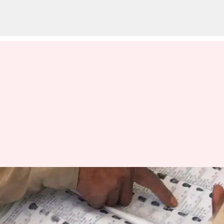
Sudarshan Reddy: కొత్త ఓటరుగా
నమోదుకు, జాబితాల్లో సవరణలకు
ఈనెల 28 వరకు అవకాశం: చీఫ్‌