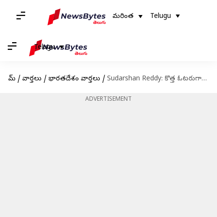
మరింత
Telugu
Telugu
హోమ్
/
వార్తలు
/
భారతదేశం వార్తలు
/
Sudarshan Reddy: కొత్త ఓటరుగా నమోదుకు, జాబితాల్లో సవరణలకు ఈనెల 28 వరకు అవకాశం: చీఫ్‌ ఎలక్టోరల్‌ అధికారి
ADVERTISEMENT