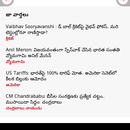
తాజా వార్తలు
Vaibhav Sooryavanshi : రెడ్ బాల్ క్రికెట్‌పై వైభవ్ ఫోకస్.. మరి
టెస్టుల్లోనూ రాణిస్తాడా?
క్రికెట్
Anil Menon: విజయవంతంగా స్పేస్‌వాక్‌ చేసిన భారత సంతతి
వ్యోమగామి అనిల్‌ మేనన్
వ్యోమగామి
US Tariffs: భారత్‌పై 100% టారిఫ్‌ మోత.. అమెరికా సెనెట్‌లో
కీలక బిల్లుకు ఆమోదం
అమెరికా
CM Chandrababu: బీసీల సంరక్షణకు ప్రత్యేక చట్టం..
ముసాయిదా సిద్ధం: చంద్రబాబు
చంద్రబాబు నాయుడు