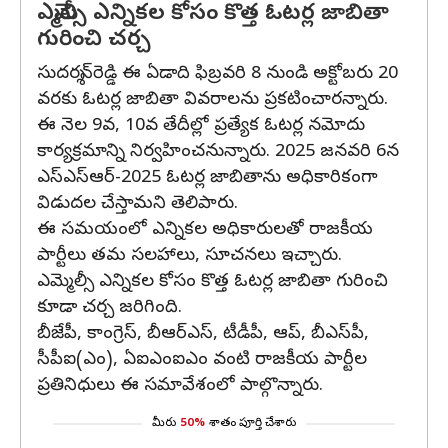
ఎమ్మెల్సీ ఎన్నికల కోసం కొత్త ఓటర్ల జాబితా
గురించి చర్చ
సుదర్శన్‌రెడ్డి ఈ ఏడాది ఫిబ్రవరి 8 నుండి అక్టోబరు 20
వరకు ఓటర్ల జాబితా వివరాలను ప్రకటించారన్నారు.
ఈ నెల 9వ, 10వ తేదీల్లో ప్రత్యేక ఓటర్ల నమోదు
కార్యక్రమాన్ని నిర్వహించనున్నారు. 2025 జనవరి 6న
ఎస్‌ఎస్‌ఆర్‌-2025 ఓటర్ల జాబితాను అధికారికంగా
విడుదల చేస్తామని తెలిపారు.
ఈ సమయంలో ఎన్నికల అధికారులతో రాజకీయ
పార్టీలు తమ సలహాలు, సూచనలు ఇచ్చారు.
ఎమ్మెల్సీ ఎన్నికల కోసం కొత్త ఓటర్ల జాబితా గురించి
కూడా చర్చ జరిగింది.
బీజేపీ, కాంగ్రెస్, బీఆర్ఎస్, టీడీపీ, ఆప్, బీఎస్‌పీ,
సీపీఐ(ఎం), ఏఐఎంఐఎం వంటి రాజకీయ పార్టీల
ప్రతినిధులు ఈ సమావేశంలో పాల్గొన్నారు.
మీరు
50%
శాతం పూర్తి చేశారు