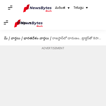
మరింత
Telugu
Telugu
హోమ్
/
వార్తలు
/
భారతదేశం వార్తలు
/
రాజస్థాన్‌లో దారుణం.. ట్రాక్టర్‌తో 8సార్లు తొక్కించి యువకుడి హత్య.. వీడియో వైరల్
ADVERTISEMENT