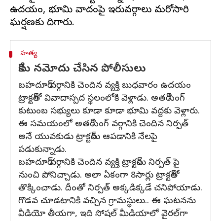
ఉదయం, భూమి వివాదంపై ఇరువర్గాలు మరోసారి
హత్య
కేసు నమోదు చేసిన పోలీసులు
బహదూర్ వర్గానికి చెందిన వ్యక్తి బుధవారం ఉదయం
ట్రాక్టర్‌తో వివాదాస్పద స్థలంలోకి వెళ్లాడు. అతర్ సింగ్
కుటుంబ సభ్యులు కూడా కూడా భూమి వద్దకు వెళ్లారు.
ఈ సమయంలో అతర్ సింగ్ వర్గానికి చెందిన నిర్పత్
అనే యువకుడు ట్రాక్టర్‌ను ఆపడానికి నేలపై
పడుకున్నాడు.
బహదూర్ వర్గానికి చెందిన వ్యక్తి ట్రాక్టర్‌ను నిర్పత్ పై
నుంచి పోనిచ్చాడు. అలా ఏకంగా 8సార్లు ట్రాక్టర్‌తో
తొక్కించాడు. దీంతో నిర్పత్ అక్కడిక్కడే చనిపోయాడు.
గొడవ చూడటానికి వచ్చిన గ్రామస్థులు.. ఈ ఘటనను
వీడియో తీయగా, ఇది సోషల్ మీడియాలో వైరల్‌గా