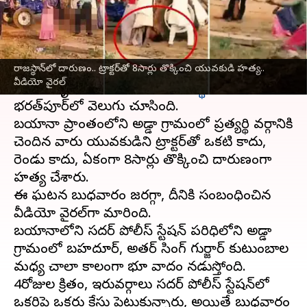
వ్రాసిన వారు
Oct 25, 2023
04:00 pm
Stalin
ఈ వార్తాకథనం ఏంటి
రాజస్థాన్‌లో దారుణం.. ట్రాక్టర్‌తో 8సార్లు తొక్కించి యువకుడి హత్య..
భూ వివాదంలో ఓ యువకుడిని దారుణంగా
హత్య
వీడియో వైరల్
చేసిన హృదయ విదారక ఘటన
రాజస్థాన్‌
లోని
భరత్‌పూర్‌లో వెలుగు చూసింది.
బయానా ప్రాంతంలోని అడ్డా గ్రామంలో ప్రత్యర్థి వర్గానికి
చెందిన వారు యువకుడిని ట్రాక్టర్‌తో ఒకటి కాదు,
రెండు కాదు, ఏకంగా 8సార్లు తొక్కించి దారుణంగా
హత్య చేశారు.
ఈ ఘటన బుధవారం జరగ్గా, దీనికి సంబంధించిన
వీడియో వైరల్‌గా మారింది.
బయానాలోని సదర్ పోలీస్ స్టేషన్ పరిధిలోని అడ్డా
గ్రామంలో బహదూర్, అతర్ సింగ్ గుర్జార్ కుటుంబాల
మధ్య చాలా కాలంగా భూ వివాదం నడుస్తోంది.
4రోజుల క్రితం, ఇరువర్గాలు సదర్ పోలీస్ స్టేషన్‌లో
ఒకరిపై ఒకరు కేసు పెట్టుకున్నారు, అయితే బుధవారం