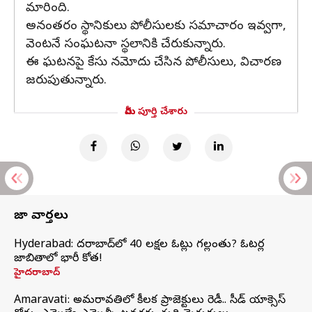
మారింది.
అనంతరం స్థానికులు పోలీసులకు సమాచారం ఇవ్వగా,
వెంటనే సంఘటనా స్థలానికి చేరుకున్నారు.
ఈ ఘటనపై కేసు నమోదు చేసిన పోలీసులు, విచారణ
జరుపుతున్నారు.
మీరు పూర్తి చేశారు
తాజా వార్తలు
Hyderabad: హైదరాబాద్‌లో 40 లక్షల ఓట్లు గల్లంతు? ఓటర్ల
జాబితాలో భారీ కోత!
హైదరాబాద్
Amaravati: అమరావతిలో కీలక ప్రాజెక్టులు రెడీ.. సీడ్‌ యాక్సెస్‌