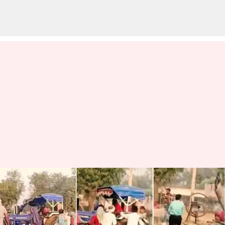
రాజస్థాన్‌లో దారుణం.. ట్రాక్టర్‌తో
8సార్లు తొక్కించి యువకుడి హత్య..
వీడియో వైరల్