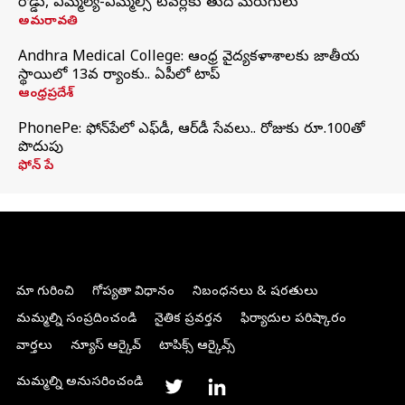
రోడ్డు, ఎమ్మెల్యే-ఎమ్మెల్సీ టవర్లకు తుది మెరుగులు
అమరావతి
Andhra Medical College: ఆంధ్ర వైద్యకళాశాలకు జాతీయ
స్థాయిలో 13వ ర్యాంకు.. ఏపీలో టాప్
ఆంధ్రప్రదేశ్
PhonePe: ఫోన్‌పేలో ఎఫ్‌డీ, ఆర్‌డీ సేవలు.. రోజుకు రూ.100తో
పొదుపు
ఫోన్‌ పే
మా గురించి
గోప్యతా విధానం
నిబంధనలు & షరతులు
మమ్మల్ని సంప్రదించండి
నైతిక ప్రవర్తన
ఫిర్యాదుల పరిష్కారం
వార్తలు
న్యూస్ ఆర్కైవ్
టాపిక్స్ ఆర్కైవ్స్
మమ్మల్ని అనుసరించండి