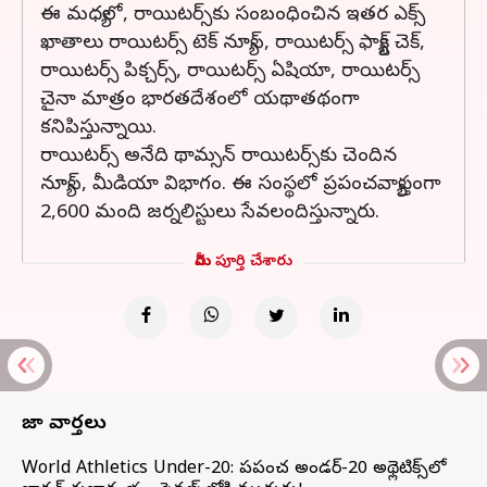
ఈ మధ్యలో, రాయిటర్స్‌కు సంబంధించిన ఇతర ఎక్స్‌
ఖాతాలు రాయిటర్స్‌ టెక్‌ న్యూస్‌, రాయిటర్స్‌ ఫ్యాక్ట్‌ చెక్‌,
రాయిటర్స్‌ పిక్చర్స్‌, రాయిటర్స్‌ ఏషియా, రాయిటర్స్‌
చైనా మాత్రం భారతదేశంలో యథాతథంగా
కనిపిస్తున్నాయి.
రాయిటర్స్‌ అనేది థామ్సన్‌ రాయిటర్స్‌కు చెందిన
న్యూస్‌, మీడియా విభాగం. ఈ సంస్థలో ప్రపంచవ్యాప్తంగా
2,600 మంది జర్నలిస్టులు సేవలందిస్తున్నారు.
మీరు పూర్తి చేశారు
తాజా వార్తలు
World Athletics Under-20: ప్రపంచ అండర్-20 అథ్లెటిక్స్‌లో