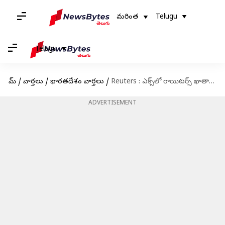
మరింత
Telugu
Telugu
హోమ్
/
వార్తలు
/
భారతదేశం వార్తలు
/
Reuters : ఎక్స్‌లో రాయిటర్స్‌ ఖాతా బ్లాక్‌.. కారణం లీగల్ నోటీసేనా?
ADVERTISEMENT