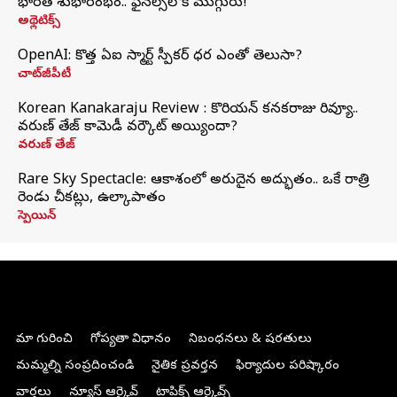
భారత్‌ శుభారంభం.. ఫైనల్స్‌లోకి ముగ్గురు!
అథ్లెటిక్స్
OpenAI: కొత్త ఏఐ స్మార్ట్ స్పీకర్ ధర ఎంతో తెలుసా?
చాట్‌జీపీటీ
Korean Kanakaraju Review : కొరియన్ కనకరాజు రివ్యూ..
వరుణ్ తేజ్ కామెడీ వర్కౌట్ అయ్యిందా?
వరుణ్ తేజ్
Rare Sky Spectacle: ఆకాశంలో అరుదైన అద్భుతం.. ఒకే రాత్రి
రెండు చీకట్లు, ఉల్కాపాతం
స్పెయిన్
మా గురించి
గోప్యతా విధానం
నిబంధనలు & షరతులు
మమ్మల్ని సంప్రదించండి
నైతిక ప్రవర్తన
ఫిర్యాదుల పరిష్కారం
వార్తలు
న్యూస్ ఆర్కైవ్
టాపిక్స్ ఆర్కైవ్స్