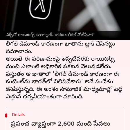
ఈ వార్తాకథనం ఏంటి
ప్రఖ్యాత అంతర్జాతీయ వార్తా ఏజెన్సీ రాయిటర్స్‌
అధికారిక ఎక్స్‌ ఖాతా (X handle) భారతదేశంలో
ఎక్స్‌లో రాయిటర్స్‌ ఖాతా బ్లాక్‌.. కారణం లీగల్ నోటీసేనా?
నిలిపివేశారు.
లీగల్‌ డిమాండ్‌ కారణంగా ఖాతాను బ్లాక్‌ చేసినట్లు
సమాచారం.
అయితే ఈ పరిణామంపై ఇప్పటివరకు రాయిటర్స్‌
నుంచి ఎలాంటి అధికారిక ప్రకటన వెలువడలేదు.
ప్రస్తుతం ఆ ఖాతాలో 'లీగల్‌ డిమాండ్‌ కారణంగా ఈ
కంటెంట్‌ను భారత్‌లో నిలిపివేశారు' అనే సందేశం
కనిపిస్తున్నది. ఈ అంశం సామాజిక మాధ్యమాల్లో పెద్ద
Details
ప్రపంచ వ్యాప్తంగా 2,600 మంది సేవలు