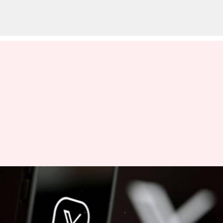
Reuters : ఎక్స్‌లో రాయిటర్స్‌ ఖాతా
బ్లాక్‌.. కారణం లీగల్ నోటీసేనా?
వ్రాసిన వారు
Jul 06, 2025
08:13 am
Jayachandra Akuri