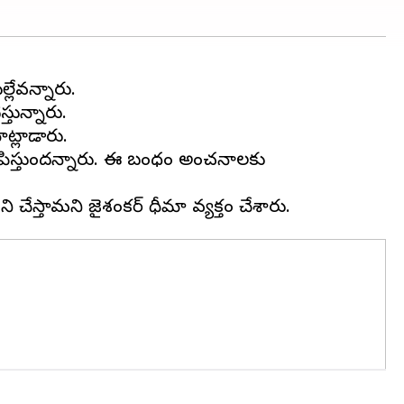
్లేవన్నారు.
తున్నారు.
ాట్లాడారు.
నిపిస్తుందన్నారు. ఈ బంధం అంచనాలకు