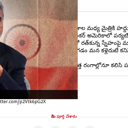
్ కీలక వ్యాఖ్యలు చేశారు. ఇరు దేశాల మధ్య మైత్రికి హద్దుల
 అభిప్రాయపడ్డారు. ప్రస్తుతం జై శంకర్ అమెరికాలో పర్యటిస్
 అయ్యారు. ఈ క్రమంలోనే అమెరికాతో భారత్‌కున్న స్నేహంపై మ
ు మాత్రం మంచి భాగస్వాములుగా మెలగడం మన కళ్లెదుటే క
itter.com/p2Vtk6pG2X
మీరు పూర్తి చేశారు