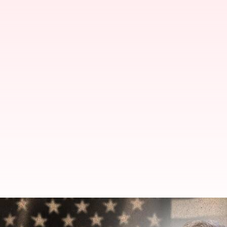
భారత్‌ అమెరికా సంబంధాలపై జైశంకర్ కీల