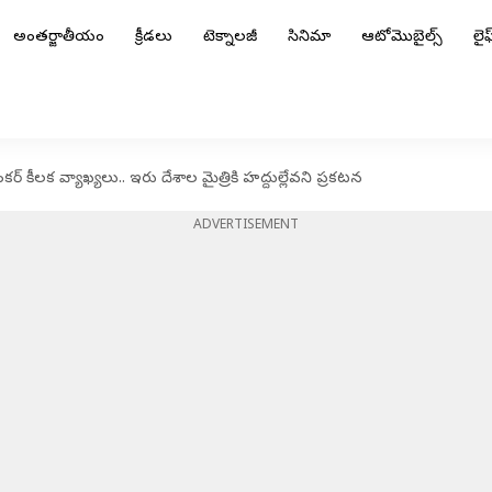
అంతర్జాతీయం
క్రీడలు
టెక్నాలజీ
సినిమా
ఆటోమొబైల్స్
లైఫ్
 కీలక వ్యాఖ్యలు.. ఇరు దేశాల మైత్రికి హద్దుల్లేవని ప్రకటన
ADVERTISEMENT