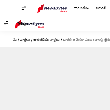
భారతదేశం
బిజినెస్
Telugu
హోమ్
/
వార్తలు
/
భారతదేశం వార్తలు
/
భారత్‌ అమెరికా సంబంధాలపై జైశంకర్