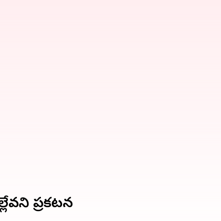
్లేవని ప్రకటన