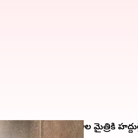
క వ్యాఖ్యలు.. ఇరు దేశాల మైత్రికి హద్దుల