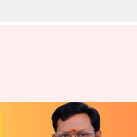
Satyavedu TDP MLA :సత్యవేడు
టీడీపీ ఎమ్మెల్యేపై లైంగిక వేధింపుల
ఆరోపణలు.. వీడియోలు రిలీజ్