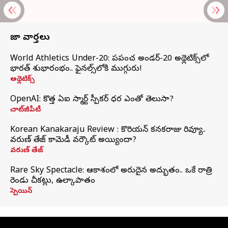
తాజా వార్తలు
World Athletics Under-20: ప్రపంచ అండర్-20 అథ్లెటిక్స్‌లో
భారత్‌ శుభారంభం.. ఫైనల్స్‌లోకి ముగ్గురు!
అథ్లెటిక్స్
OpenAI: కొత్త ఏఐ స్మార్ట్ స్పీకర్ ధర ఎంతో తెలుసా?
చాట్‌జీపీటీ
Korean Kanakaraju Review : కొరియన్ కనకరాజు రివ్యూ..
వరుణ్ తేజ్ కామెడీ వర్కౌట్ అయ్యిందా?
వరుణ్ తేజ్
Rare Sky Spectacle: ఆకాశంలో అరుదైన అద్భుతం.. ఒకే రాత్రి
రెండు చీకట్లు, ఉల్కాపాతం
స్పెయిన్