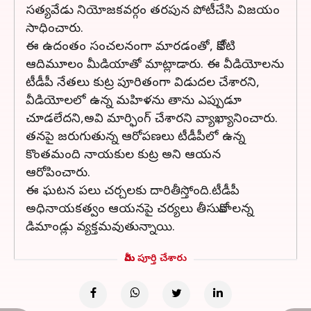
సత్యవేడు నియోజకవర్గం తరపున పోటీచేసి విజయం
సాధించారు.
ఈ ఉదంతం సంచలనంగా మారడంతో, కోనేటి
ఆదిమూలం మీడియాతో మాట్లాడారు. ఈ వీడియోలను
టీడీపీ నేతలు కుట్ర పూరితంగా విడుదల చేశారని,
వీడియోలలో ఉన్న మహిళను తాను ఎప్పుడూ
చూడలేదని,అవి మార్ఫింగ్ చేశారని వ్యాఖ్యానించారు.
తనపై జరుగుతున్న ఆరోపణలు టీడీపీలో ఉన్న
కొంతమంది నాయకుల కుట్ర అని ఆయన
ఆరోపించారు.
ఈ ఘటన పలు చర్చలకు దారితీస్తోంది.టీడీపీ
అధినాయకత్వం ఆయనపై చర్యలు తీసుకోవాలన్న
డిమాండ్లు వ్యక్తమవుతున్నాయి.
మీరు పూర్తి చేశారు