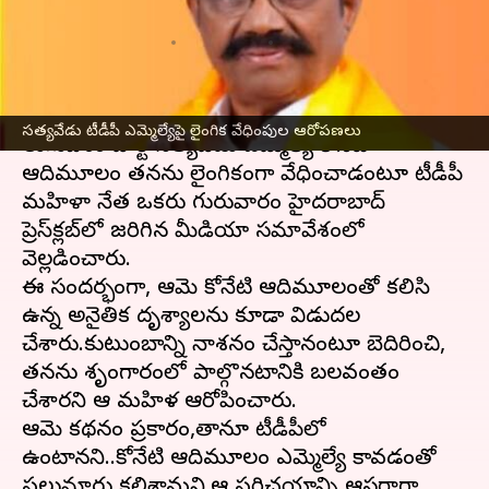
చేసిన బాధితురాలు!
వ్రాసిన వారు
Sep 05, 2024
01:40 pm
Sirish Praharaju
ఈ వార్తాకథనం ఏంటి
సత్యవేడు టీడీపీ ఎమ్మెల్యేపై లైంగిక వేధింపుల ఆరోపణలు
తెలుగుదేశం పార్టీ సత్యవేడు ఎమ్మెల్యే కోనేటి
ఆదిమూలం తనను లైంగికంగా వేధించాడంటూ టీడీపీ
మహిళా నేత ఒకరు గురువారం హైదరాబాద్
ప్రెస్‌క్లబ్‌లో జరిగిన మీడియా సమావేశంలో
వెల్లడించారు.
ఈ సందర్భంగా, ఆమె కోనేటి ఆదిమూలంతో కలిసి
ఉన్న అనైతిక దృశ్యాలను కూడా విడుదల
చేశారు.కుటుంబాన్ని నాశనం చేస్తానంటూ బెదిరించి,
తనను శృంగారంలో పాల్గొనటానికి బలవంతం
చేశారని ఆ మహిళ ఆరోపించారు.
ఆమె కథనం ప్రకారం,తానూ టీడీపీలో
ఉంటానని..కోనేటి ఆదిమూలం ఎమ్మెల్యే కావడంతో
పలుమార్లు కలిశామని,ఆ పరిచయాన్ని ఆసరాగా