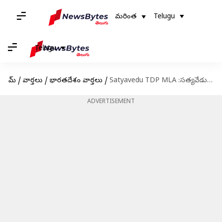
మరింత
Telugu
Telugu
హోమ్
/
వార్తలు
/
భారతదేశం వార్తలు
/
Satyavedu TDP MLA :సత్యవేడు టీడీపీ ఎమ్మెల్యేపై లైంగిక వేధింపుల ఆరోపణలు.. వీడియోలు రిలీజ్ చేసిన బాధితురాలు!
ADVERTISEMENT