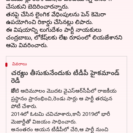
చేసుకుని బెదిరించారన్నారు.
తనపై చేసిన లైంగిక వేధింపులను పెన్ కెమెరా
ఉపయోగించి రికార్డు చేసినట్లు తెలిపారు.
ఈ విషయాన్ని తెలుగుదేశం పార్టీ నాయకులు
చంద్రబాబు, లోకేష్‌లకు లేఖ రూపంలో తెలియజేశానని
వివరాలు
చర్యలు తీసుకునేందుకు టీడీపీ హైకమాండ్
రెడీ
కోనేటి ఆదిమూలం మొదట వైఎస్ఆర్‌సీపీలో రాజకీయ
ప్రస్థానం ప్రారంభించి,రెండు సార్లు ఆ పార్టీ తరపున
పోటీ చేశారు.
2014లో ఓటమి చవిచూశారు,కానీ 2019లో భారీ
మెజార్టీతో విజయం సాధించారు.
అనంతరం ఆయన టీడీపీలో చేరి,ఆ పార్టీ నుంచి