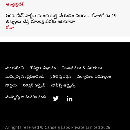
ఆంధ్రప్రదేశ్
Goa: బీచ్ పార్టీల నుంచి చెత్త వేయడం వరకు... గోవాలో ఈ 19
తప్పులు చేస్తే రూ.లక్ష వరకు జరిమానా
గోవా
మా గురించి
గోప్యతా విధానం
నిబంధనలు & షరతులు
మమ్మల్ని సంప్రదించండి
నైతిక ప్రవర్తన
ఫిర్యాదుల పరిష్కారం
వార్తలు
న్యూస్ ఆర్కైవ్
టాపిక్స్ ఆర్కైవ్స్
మమ్మల్ని అనుసరించండి
All rights reserved © Candela Labs Private Limited 2026