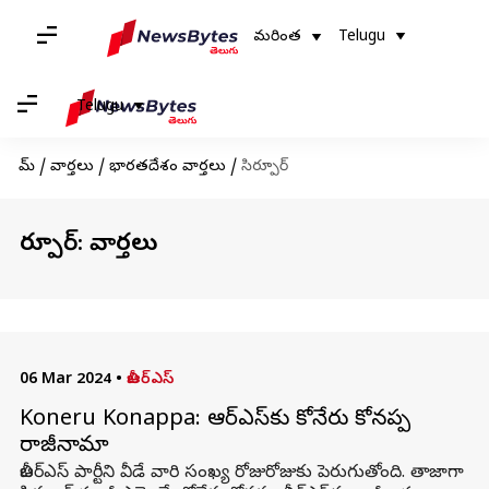
మరింత
Telugu
Telugu
హోమ్
/
వార్తలు
/
భారతదేశం వార్తలు
/
సిర్పూర్
సిర్పూర్: వార్తలు
06 Mar 2024
•
బీఆర్ఎస్
Koneru Konappa: బీఆర్‌ఎస్‌కు కోనేరు కోనప్ప
రాజీనామా
బీఆర్ఎస్ పార్టీని వీడే వారి సంఖ్య రోజురోజుకు పెరుగుతోంది. తాజాగా