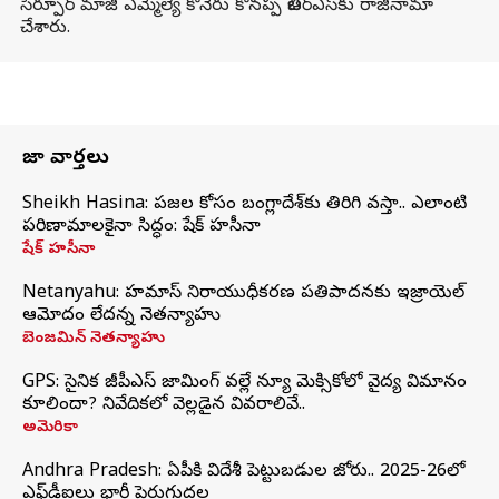
సిర్పూర్ మాజీ ఎమ్మెల్యే కోనేరు కోనప్ప బీఆర్ఎస్‌కు రాజీనామా
చేశారు.
తాజా వార్తలు
Sheikh Hasina: ప్రజల కోసం బంగ్లాదేశ్‌కు తిరిగి వస్తా.. ఎలాంటి
పరిణామాలకైనా సిద్ధం: షేక్ హసీనా
షేక్ హసీనా
Netanyahu: హమాస్ నిరాయుధీకరణ ప్రతిపాదనకు ఇజ్రాయెల్
ఆమోదం లేదన్న నెతన్యాహు
బెంజమిన్ నెతన్యాహు
GPS: సైనిక జీపీఎస్ జామింగ్ వల్లే న్యూ మెక్సికోలో వైద్య విమానం
కూలిందా? నివేదికలో వెల్లడైన వివరాలివే..
అమెరికా
Andhra Pradesh: ఏపీకి విదేశీ పెట్టుబడుల జోరు.. 2025-26లో
ఎఫ్‌డీఐలు భారీ పెరుగుదల