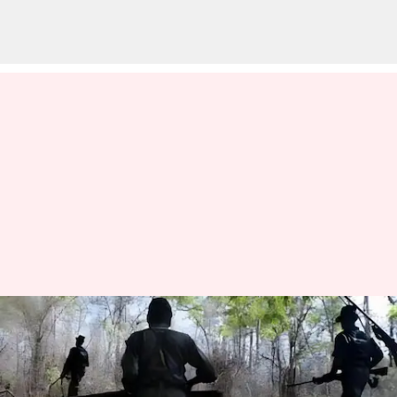
Chhattisgarh: బీజాపూర్లో
ఎన్‌కౌంటర్ .. ఆరుగురు
మావోయిస్టులు మృతి