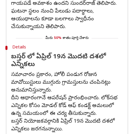
గాయపడే అవకాశం ఉందని సుందర్‌రాజ్ తెలిపారు.
ఘటనా స్థలం నుంచి పేలుడు పదార్థాలు,
ఆయుధాలను కూడా బలగాలు స్వాధీనం
చేసుకున్నాయని తెలిపారు.
మీరు
50%
శాతం పూర్తి చేశారు
Details
బస్తర్ లో ఏప్రిల్ 19న మొదటి దశలో
ఎన్నికలు
సమాచారం ప్రకారం, హోలీ పండుగ రోజున
మావోయిస్టులు ముగ్గురు గ్రామస్తులను చంపినట్లు
అనుమానిస్తున్నారు.
దీని ఆధారంగానే ఆపరేషన్ ప్రారంభించారు. లోక్‌సభ
ఎన్నికల కోసం మోడల్ కోడ్ ఆఫ్ కండక్ట్ అమలులో
ఉన్న సమయంలో ఈ చర్య తీసుకున్నారు.
బస్తర్ నియోజకవర్గానికి ఏప్రిల్ 19న మొదటి దశలో
ఎన్నికలు జరగనున్నాయి.