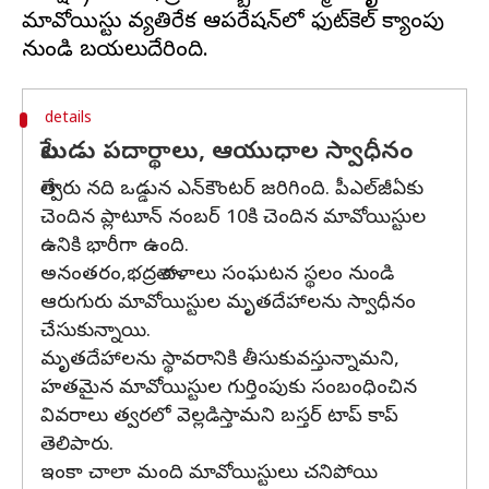
మావోయిస్టు వ్యతిరేక ఆపరేషన్‌లో ఫుట్‌కెల్ క్యాంపు
details
పేలుడు పదార్థాలు, ఆయుధాల స్వాధీనం
తాల్పేరు నది ఒడ్డున ఎన్‌కౌంటర్ జరిగింది. పీఎల్‌జీఏకు
చెందిన ప్లాటూన్ నంబర్ 10కి చెందిన మావోయిస్టుల
ఉనికి భారీగా ఉంది.
అనంతరం,భద్రతా దళాలు సంఘటన స్థలం నుండి
ఆరుగురు మావోయిస్టుల మృతదేహాలను స్వాధీనం
చేసుకున్నాయి.
మృతదేహాలను స్థావరానికి తీసుకువస్తున్నామని,
హతమైన మావోయిస్టుల గుర్తింపుకు సంబంధించిన
వివరాలు త్వరలో వెల్లడిస్తామని బస్తర్ టాప్ కాప్
తెలిపారు.
ఇంకా చాలా మంది మావోయిస్టులు చనిపోయి