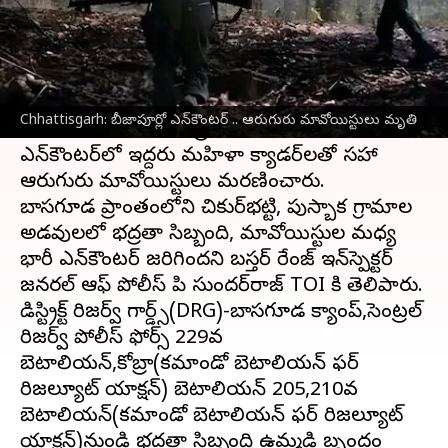
వ్రాసిన వారు
Mar 27, 2024
12:07 pm
Stalin
ఈ వార్తాకథనం ఏంటి
ఛత్తీస్‌గఢ్‌
లోని బస్తర్ డివిజన్‌లోని బీజాపూర్ జిల్లాలో
Chhattisgarh: బీజాపూర్లో ఎన్‌కౌంటర్ .. ఆరుగురు మావోయిస్టులు మృతి
బుధవారం ఉదయం భద్రతా దళాలతో జరిగిన
ఎన్‌కౌంటర్‌లో ఇద్దరు మహిళా క్యాడర్‌లతో సహా
ఆరుగురు మావోయిస్టులు మరణించారు.
బాసగూడ ప్రాంతంలోని చికుర్‌భట్టి, పుస్బాక గ్రామాల
అడవులలో భద్రతా సిబ్బంది, మావోయిస్టుల మధ్య
భారీ ఎన్‌కౌంటర్ జరిగిందని బస్తర్ రేంజ్ ఇన్‌స్పెక్టర్
జనరల్ ఆఫ్ పోలీస్ పి సుందర్‌రాజ్ TOI కి తెలిపారు.
డిస్ట్రిక్ట్ రిజర్వ్ గార్డ్స్(DRG)-బాసగూడ క్యాంప్,సెంట్రల్
రిజర్వ్ పోలీస్ ఫోర్స్ 229వ
బెటాలియన్,కోబ్రా(కమాండో బెటాలియన్ ఫర్
రిజల్యూట్ యాక్షన్) బెటాలియన్ 205,210వ
బెటాలియన్(కమాండో బెటాలియన్ ఫర్ రిజల్యూట్
యాక్షన్)నుండి భద్రతా సిబ్బంది ఉమ్మడి బృందం