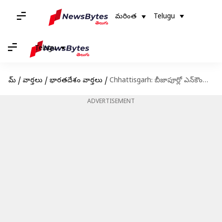
మరింత
Telugu
Telugu
హోమ్
/
వార్తలు
/
భారతదేశం వార్తలు
/
Chhattisgarh: బీజాపూర్లో ఎన్‌కౌంటర్ .. ఆరుగురు మావోయిస్టులు మృతి
ADVERTISEMENT