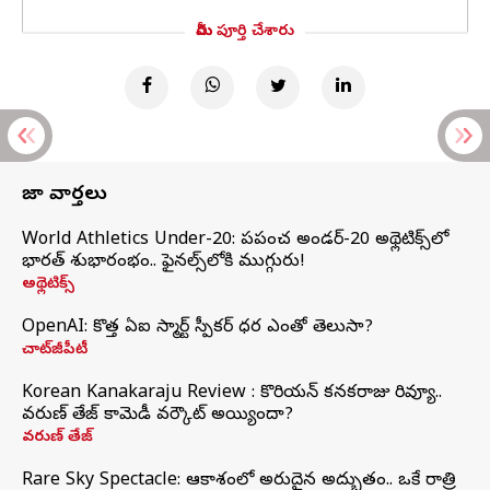
మీరు పూర్తి చేశారు
తాజా వార్తలు
World Athletics Under-20: ప్రపంచ అండర్-20 అథ్లెటిక్స్‌లో
భారత్‌ శుభారంభం.. ఫైనల్స్‌లోకి ముగ్గురు!
అథ్లెటిక్స్
OpenAI: కొత్త ఏఐ స్మార్ట్ స్పీకర్ ధర ఎంతో తెలుసా?
చాట్‌జీపీటీ
Korean Kanakaraju Review : కొరియన్ కనకరాజు రివ్యూ..
వరుణ్ తేజ్ కామెడీ వర్కౌట్ అయ్యిందా?
వరుణ్ తేజ్
Rare Sky Spectacle: ఆకాశంలో అరుదైన అద్భుతం.. ఒకే రాత్రి