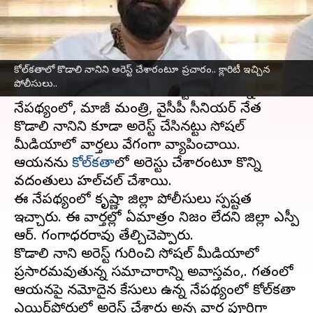
వ్రాసిన వారు
Jun 18, 2025
05:06 pm
Sirish Praharaju
ఈ వార్తాకథనం ఏంటి
కోల్‌కతాలో కొడాలి నానిని అరెస్ట్ చేశారంటూ ప్రచారం.. క్లారిటీ ఇచ్చిన
ఇటీవలి కాలంలో వైఎస్ఆర్ కాంగ్రెస్ పార్టీకి చెందిన
పోలీసులు..
పలువురు నేతలు కేసులలో అరెస్టు అవుతున్న
నేపథ్యంలో, మాజీ మంత్రి, వైసీపీ సీనియర్ నేత
కొడాలి నానిని కూడా అరెస్ట్ చేసినట్టు సోషల్
మీడియాలో వార్తలు వేగంగా వ్యాపించాయి.
ఆయనను
కోల్‌కతా
లో అరెస్టు చేశారంటూ కొన్ని
వదంతులు హల్‌చల్ చేశాయి.
ఈ నేపథ్యంలో కృష్ణా జిల్లా పోలీసులు స్పష్టత
ఇచ్చారు. ఈ వార్తల్లో ఏమాత్రం నిజం లేదని జిల్లా ఎస్పీ
ఆర్. గంగాధరరావు తేల్చిచెప్పారు.
కొడాలి నాని అరెస్ట్ గురించి సోషల్ మీడియాలో
ప్రసారమవుతున్న సమాచారాన్ని అవాస్తవం,. గతంలో
ఆయనపై నమోదైన కేసులు ఉన్న నేపథ్యంలో కోల్‌కతా
ఎయిర్‌పోర్టులో అరెస్ట్ చేశారు అన్న వార్త పూర్తిగా