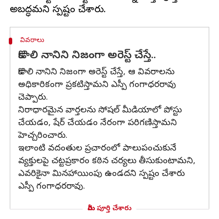
వివరాలు
కొడాలి నానిని నిజంగా అరెస్ట్ చేస్తే..
కొడాలి నానిని నిజంగా అరెస్ట్ చేస్తే, ఆ వివరాలను
అధికారికంగా ప్రకటిస్తామని ఎస్పీ గంగాధరరావు
చెప్పారు.
నిరాధారమైన వార్తలను సోషల్ మీడియాలో పోస్టు
చేయడం, షేర్ చేయడం నేరంగా పరిగణిస్తామని
హెచ్చరించారు.
ఇలాంటి వదంతుల ప్రచారంలో పాలుపంచుకునే
వ్యక్తులపై చట్టప్రకారం కఠిన చర్యలు తీసుకుంటామని,
ఎవరికైనా మినహాయింపు ఉండదని స్పష్టం చేశారు
ఎస్పీ గంగాధరరావు.
మీరు పూర్తి చేశారు