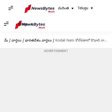
మరింత
Telugu
Telugu
హోమ్
/
వార్తలు
/
భారతదేశం వార్తలు
/
Kodali Nani: కోల్‌కతాలో కొడాలి నానిని అరెస్ట్ చేశారంటూ ప్రచారం.. క్లారిటీ ఇచ్చిన పోలీసులు..
ADVERTISEMENT