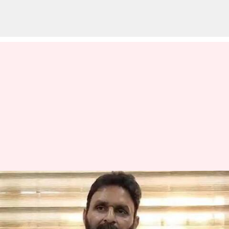
Kodali Nani: కోల్‌కతాలో కొడాలి
నానిని అరెస్ట్ చేశారంటూ ప్రచారం..
క్లారిటీ ఇచ్చిన పోలీసులు..