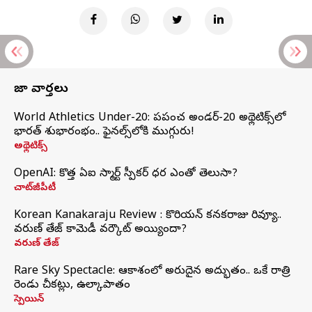
తాజా వార్తలు
World Athletics Under-20: ప్రపంచ అండర్-20 అథ్లెటిక్స్‌లో
భారత్‌ శుభారంభం.. ఫైనల్స్‌లోకి ముగ్గురు!
అథ్లెటిక్స్
OpenAI: కొత్త ఏఐ స్మార్ట్ స్పీకర్ ధర ఎంతో తెలుసా?
చాట్‌జీపీటీ
Korean Kanakaraju Review : కొరియన్ కనకరాజు రివ్యూ..
వరుణ్ తేజ్ కామెడీ వర్కౌట్ అయ్యిందా?
వరుణ్ తేజ్
Rare Sky Spectacle: ఆకాశంలో అరుదైన అద్భుతం.. ఒకే రాత్రి
రెండు చీకట్లు, ఉల్కాపాతం
స్పెయిన్