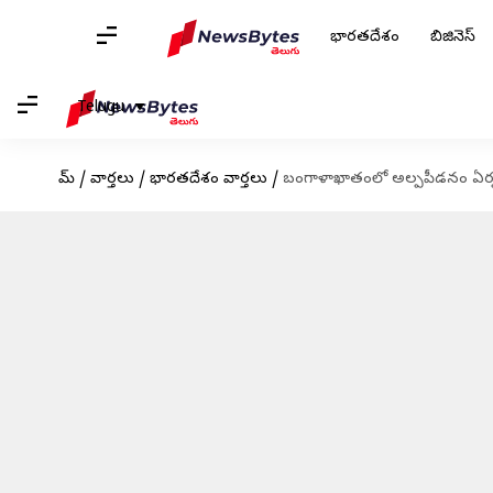
భారతదేశం
బిజినెస్
Telugu
హోమ్
/
వార్తలు
/
భారతదేశం వార్తలు
/
బంగాళాఖాతంలో అల్పపీడనం ఏర్పడిన