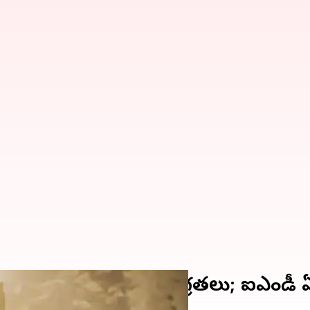
్మాత్తుగా పెరిగిన ఉష్ణోగ్రతలు; ఐఎండీ 