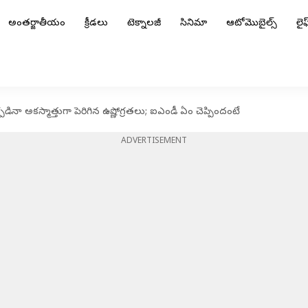
అంతర్జాతీయం
క్రీడలు
టెక్నాలజీ
సినిమా
ఆటోమొబైల్స్
లైఫ్
ా అకస్మాత్తుగా పెరిగిన ఉష్ణోగ్రతలు; ఐఎండీ ఏం చెప్పిందంటే
ADVERTISEMENT