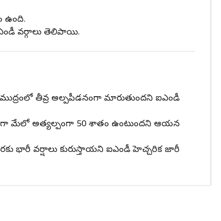
ం ఉంది.
ండీ వర్గాలు తెలిపాయి.
ముద్రంలో తీవ్ర అల్పపీడనంగా మారుతుందని ఐఎండీ
ారణంగా మేలో అత్యల్పంగా 50 శాతం ఉంటుందని ఆయన
భారీ వర్షాలు కురుస్తాయని ఐఎండీ హెచ్చరిక జారీ