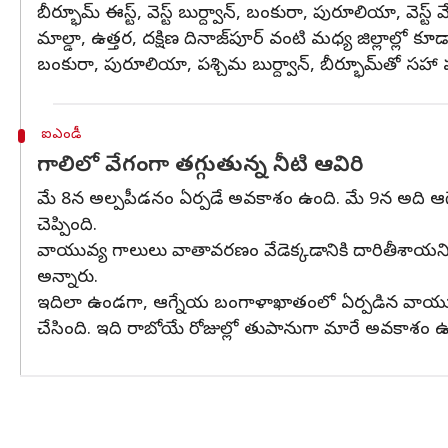
బీర్భూమ్ ఈస్ట్, వెస్ట్ బుర్ద్వాన్, బంకురా, పురూలియా, వెస్ట
మాల్డా, ఉత్తర, దక్షిణ దినాజ్‌పూర్ వంటి మధ్య జిల్లాల్
బంకురా, పురూలియా, పశ్చిమ బుర్ద్వాన్, బీర్భూమ్‌తో సహా 
ఐఎండీ
గాలిలో వేగంగా తగ్గుతున్న నీటి ఆవిరి
మే 8న అల్పపీడనం ఏర్పడే అవకాశం ఉంది. మే 9న అది ఆగ
చెప్పింది.
వాయువ్య గాలులు వాతావరణం వేడెక్కడానికి దారితీశాయన
అన్నారు.
ఇదిలా ఉండగా, ఆగ్నేయ బంగాళాఖాతంలో ఏర్పడిన వాయుగుండ
చేసింది. ఇది రాబోయే రోజుల్లో తుపానుగా మారే అవకాశం ఉ