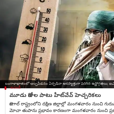
వ్రాసిన వారు
May 09, 2023
10:02 am
Stalin
ఈ వార్తాకథనం ఏంటి
కోల్‌కతా
సహా బెంగాల్‌లోని దక్షిణ జిల్లాల్లో భారత వాతావ
మోచా తుపాను వల్ల వీచే వాయువ్య గాలుల కారణంగా ఉష్
బంగాళాఖాతంలో అల్పపీడనం ఏర్పడినప్పటికీ
ఉష్ణోగ్రత
ప్రకటన విడుదల చేసింది.
మోచా తుపాను ప్రభావం కారణంగా నీటి ఆవిరి బంగాళాఖాతం
మోచా సైక్లోన్ అనేది ఆగ్నేయ బంగాళాఖాతంలో ఏర్పడే ఉ
కోల్‌కతాకు చెందిన ఐఎండీ సీనియర్ వాతావరణ అధికారి స
బంగాళాఖాతంలో అల్పపీడనం ఏర్పడినా అకస్మాత్తుగా పెరిగిన ఉష్ణోగ్రతలు; ఐ
ఐఎండీ
మూడు రోజుల పాటు హీట్‌వేవ్ హెచ్చరికలు
బెంగాల్ రాష్ట్రంలోని దక్షిణ జిల్లాల్లో మంగళవారం నుంచి
మోచా తుపాను ప్రభావం కారణంగా మంగళవారం నుంచి ప్రజలకు