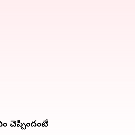
ఏం చెప్పిందంటే