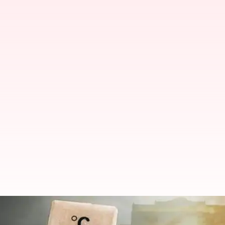
బంగాళాఖాతంలో అల్పపీడనం ఏర్పడినా అకస