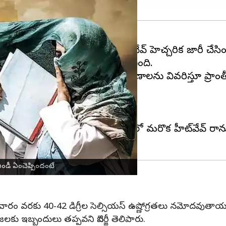
రణ శాఖ (
ఐఎండీ
) సోమవారం హీట్‌వేవ్ హెచ్చరిక జారీ చేసిం
ణోగ్రతలు పెరిగే అవకాశం సూచించింది.
లు
అకస్మాత్తుగా పెరగడానికి గల కారణాలను వివరిస్తూ ప్ర
లోకి ప్రవహిస్తోందని చెప్పింది.
ష్ణమండల తుపానుగా పేర్కొంది.
ౌరిష్ బెనర్జీ మాట్లాడుతూ, బెంగాల్‌లో మరొక హీట్‌వేవ్ ర
ఎండీ ఏంచెప్పిందంటే
 గురువారం వరకు 40-42 డిగ్రీల సెల్సియస్ ఉష్ణోగ్రతలు నమోదవుత
 ఇబ్బందులు తప్పవని బెనర్జీ తెలిపారు.