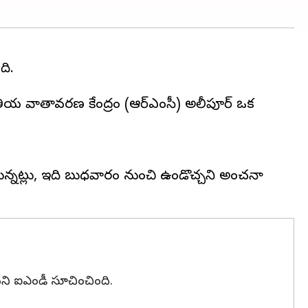
ది.
ాంతీయ వాతావరణ కేంద్రం (ఆర్ఎంసీ) అలీపూర్ ఒక
ానున్నట్లు, ఇది బుధవారం నుంచి ఉండొచ్చని అంచనా
ాయని ఐఎండీ సూచించింది.