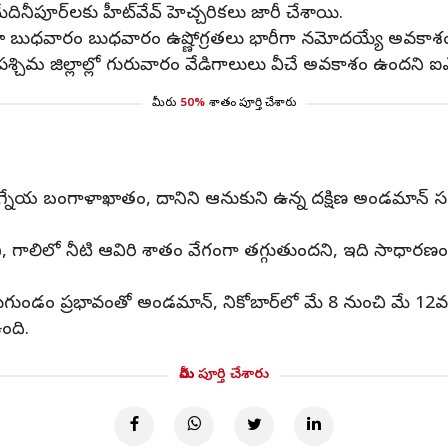
్ మేదినీపూర్‌లకు హీట్‌వేవ్ హెచ్చరికలు జారీ చేశాయి.
లో కూడా బుధవారం బుధవారం ఉష్ణోగ్రతలు భారీగా నమోదయ్యే అవకాశ
పశ్చిమ జిల్లాల్లో గురువారం వేడిగాలులు వీచే అవకాశం ఉందని ఐఎ
మీరు
50%
శాతం పూర్తి చేశారు
్నేయ బంగాళాఖాతం, దానిని ఆనుకుని ఉన్న దక్షిణ అండమాన్ స
ి, గాలిలో నీటి ఆవిరి శాతం వేగంగా తగ్గుతుందని, ఇది సాధ
ం ప్రభావంతో అండమాన్, నికోబార్‌లో మే 8 నుంచి మే 12వరకు 
ంది.
మీరు పూర్తి చేశారు