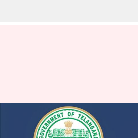
Telangana: తెలంగాణలో 3 ఐటీఐ
హబ్‌లకు గ్రీన్‌సిగ్నల్‌.. పీఎం-సేతు
కింద రూ.757 కోట్ల పెట్టుబడులు