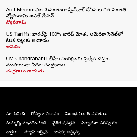
Anil Menon: విజయవంతంగా స్పేస్‌వాక్‌ చేసిన భారత సంతతి
వ్యోమగామి అనిల్‌ మేనన్
వ్యోమగామి
US Tariffs: భారత్‌పై 100% టారిఫ్‌ మోత.. అమెరికా సెనెట్‌లో
కీలక బిల్లుకు ఆమోదం
అమెరికా
CM Chandrababu: బీసీల సంరక్షణకు ప్రత్యేక చట్టం..
ముసాయిదా సిద్ధం: చంద్రబాబు
చంద్రబాబు నాయుడు
మా గురించి
గోప్యతా విధానం
నిబంధనలు & షరతులు
మమ్మల్ని సంప్రదించండి
నైతిక ప్రవర్తన
ఫిర్యాదుల పరిష్కారం
వార్తలు
న్యూస్ ఆర్కైవ్
టాపిక్స్ ఆర్కైవ్స్