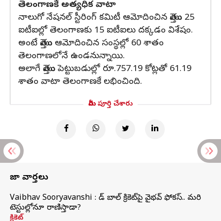
తెలంగాణకే అత్యధిక వాటా
నాలుగో నేషనల్‌ స్టీరింగ్‌ కమిటీ ఆమోదించిన మొత్తం 25
ఐటీఐల్లో తెలంగాణకు 15 ఐటీఐలు దక్కడం విశేషం.
అంటే మొత్తం ఆమోదించిన సంస్థల్లో 60 శాతం
తెలంగాణలోనే ఉండనున్నాయి.
అలాగే మొత్తం పెట్టుబడుల్లో రూ.757.19 కోట్లతో 61.19
శాతం వాటా తెలంగాణకే లభించింది.
మీరు పూర్తి చేశారు
తాజా వార్తలు
Vaibhav Sooryavanshi : రెడ్ బాల్ క్రికెట్‌పై వైభవ్ ఫోకస్.. మరి
టెస్టుల్లోనూ రాణిస్తాడా?
క్రికెట్