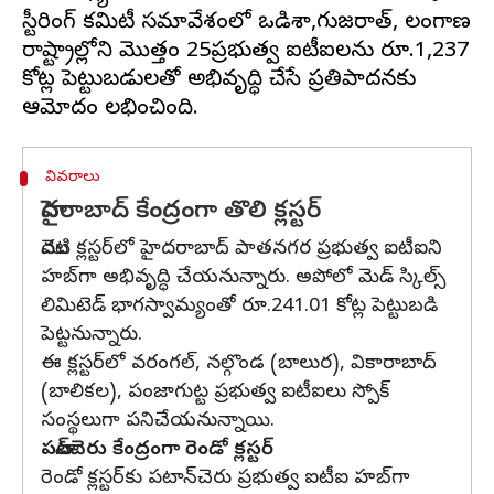
స్టీరింగ్‌ కమిటీ సమావేశంలో ఒడిశా,గుజరాత్‌, తెలంగాణ
రాష్ట్రాల్లోని మొత్తం 25ప్రభుత్వ ఐటీఐలను రూ.1,237
కోట్ల పెట్టుబడులతో అభివృద్ధి చేసే ప్రతిపాదనకు
వివరాలు
హైదరాబాద్‌ కేంద్రంగా తొలి క్లస్టర్
మొదటి క్లస్టర్‌లో హైదరాబాద్‌ పాతనగర ప్రభుత్వ ఐటీఐని
హబ్‌గా అభివృద్ధి చేయనున్నారు. అపోలో మెడ్‌ స్కిల్స్‌
లిమిటెడ్‌ భాగస్వామ్యంతో రూ.241.01 కోట్ల పెట్టుబడి
పెట్టనున్నారు.
ఈ క్లస్టర్‌లో వరంగల్‌, నల్గొండ (బాలుర), వికారాబాద్‌
(బాలికల), పంజాగుట్ట ప్రభుత్వ ఐటీఐలు స్పోక్‌
సంస్థలుగా పనిచేయనున్నాయి.
పటాన్‌చెరు కేంద్రంగా రెండో క్లస్టర్‌
రెండో క్లస్టర్‌కు పటాన్‌చెరు ప్రభుత్వ ఐటీఐ హబ్‌గా