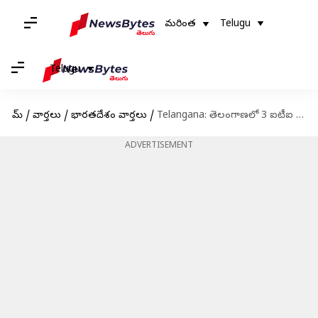
మరింత
Telugu
Telugu
హోమ్
/
వార్తలు
/
భారతదేశం వార్తలు
/
Telangana: తెలంగాణలో 3 ఐటీఐ హబ్‌లకు గ్రీన్‌సిగ్నల్‌.. పీఎం-సేతు కింద రూ.757 కోట్ల పెట్టుబడులు
ADVERTISEMENT