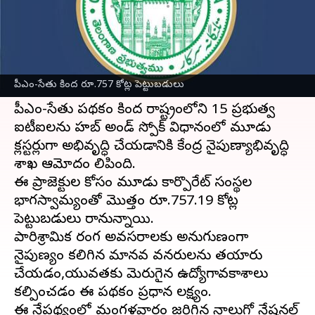
వ్రాసిన వారు
Jul 08, 2026
04:25 pm
Sirish Praharaju
ఈ వార్తాకథనం ఏంటి
తెలంగాణ
లో నైపుణ్యాభివృద్ధికి కేంద్ర ప్రభుత్వం మరో
పీఎం-సేతు కింద రూ.757 కోట్ల పెట్టుబడులు
కీలక అడుగు వేసింది.
పీఎం-సేతు పథకం కింద రాష్ట్రంలోని 15 ప్రభుత్వ
ఐటీఐలను హబ్‌ అండ్‌ స్పోక్‌ విధానంలో మూడు
క్లస్టర్లుగా అభివృద్ధి చేయడానికి కేంద్ర నైపుణ్యాభివృద్ధి
శాఖ ఆమోదం తెలిపింది.
ఈ ప్రాజెక్టుల కోసం మూడు కార్పొరేట్‌ సంస్థల
భాగస్వామ్యంతో మొత్తం రూ.757.19 కోట్ల
పెట్టుబడులు రానున్నాయి.
పారిశ్రామిక రంగ అవసరాలకు అనుగుణంగా
నైపుణ్యం కలిగిన మానవ వనరులను తయారు
చేయడం,యువతకు మెరుగైన ఉద్యోగావకాశాలు
కల్పించడం ఈ పథకం ప్రధాన లక్ష్యం.
ఈ నేపథ్యంలో మంగళవారం జరిగిన నాలుగో నేషనల్‌