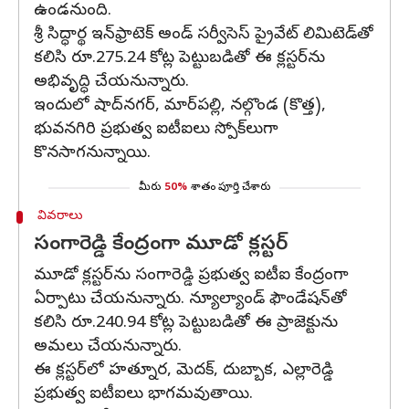
ఉండనుంది.
శ్రీ సిద్ధార్థ ఇన్‌ఫ్రాటెక్‌ అండ్‌ సర్వీసెస్‌ ప్రైవేట్‌ లిమిటెడ్‌తో
కలిసి రూ.275.24 కోట్ల పెట్టుబడితో ఈ క్లస్టర్‌ను
అభివృద్ధి చేయనున్నారు.
ఇందులో షాద్‌నగర్‌, మార్‌పల్లి, నల్గొండ (కొత్త),
భువనగిరి ప్రభుత్వ ఐటీఐలు స్పోక్‌లుగా
కొనసాగనున్నాయి.
మీరు
50%
శాతం పూర్తి చేశారు
వివరాలు
సంగారెడ్డి కేంద్రంగా మూడో క్లస్టర్
మూడో క్లస్టర్‌ను సంగారెడ్డి ప్రభుత్వ ఐటీఐ కేంద్రంగా
ఏర్పాటు చేయనున్నారు. న్యూల్యాండ్‌ ఫౌండేషన్‌తో
కలిసి రూ.240.94 కోట్ల పెట్టుబడితో ఈ ప్రాజెక్టును
అమలు చేయనున్నారు.
ఈ క్లస్టర్‌లో హత్నూర, మెదక్‌, దుబ్బాక, ఎల్లారెడ్డి
ప్రభుత్వ ఐటీఐలు భాగమవుతాయి.