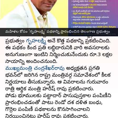
వ్రాసిన వారు
Mar 10, 2023
09:05 am
Stalin
ఈ వార్తాకథనం ఏంటి
సొంత స్థలంలో ఇల్లు నిర్మించుకోవాలనే ప్రజల
మహిళల కోసం 'గృహలక్ష్మి' పథకాన్ని ప్రారంభించిన తెలంగాణ ప్రభుత్వం
ఆకాంక్షలను నెరవేర్చేందుకు
తెలంగాణ
రాష్ట్ర
ప్రభుత్వం
గృహలక్ష్మి
అనే కొత్త పథకాన్ని ప్రకటించింది.
ఈ పథకం కింద ప్రతి లబ్ధిదారునికి వారి అవసరాలకు
అనుగుణంగా ఇంటిని నిర్మించుకునేందుకు రూ.3 లక్షల
ముఖ్యమంత్రి చంద్రశేఖర్‌రావు
అధ్యక్షతన ప్రగతి
భవన్‌లో జరిగిన రాష్ట్ర మంత్రివర్గ సమావేశంలో కీలక
నిర్ణయాలు తీసుకున్నారు. ఆ వివరాలను గురువారం
రాత్రి ఆర్థిక మంత్రి హరీష్ రావు ప్రకటించారు.
పోడు భూములకు పట్టాదార్ పాసుపుస్తకాల పంపిణీని
ప్రారంభించడంతో పాటు రెండో దశ దళిత బంధు,
గొర్రెల పంపిణీ పథకాలను కొనసాగించాలని