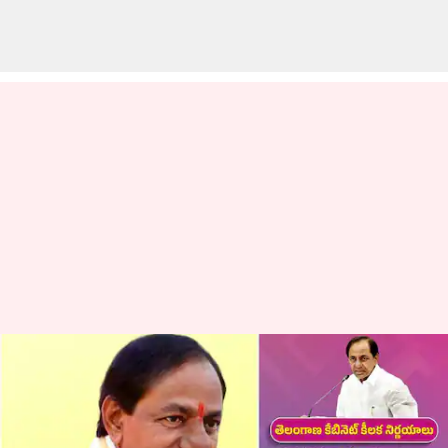
మహిళల కోసం 'గృహలక్ష్మి' పథకాన్ని
ప్రారంభించిన తెలంగాణ ప్రభుత్వం;
ఇంటి నిర్మాణానికి రూ.3లక్షలు