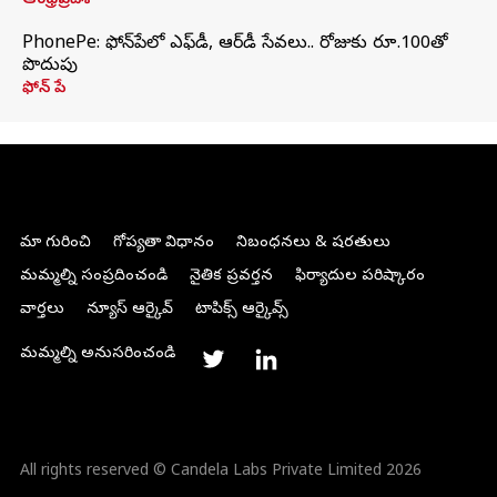
ఆంధ్రప్రదేశ్
PhonePe: ఫోన్‌పేలో ఎఫ్‌డీ, ఆర్‌డీ సేవలు.. రోజుకు రూ.100తో
పొదుపు
ఫోన్‌ పే
మా గురించి
గోప్యతా విధానం
నిబంధనలు & షరతులు
మమ్మల్ని సంప్రదించండి
నైతిక ప్రవర్తన
ఫిర్యాదుల పరిష్కారం
వార్తలు
న్యూస్ ఆర్కైవ్
టాపిక్స్ ఆర్కైవ్స్
మమ్మల్ని అనుసరించండి
All rights reserved © Candela Labs Private Limited 2026