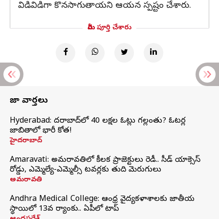
విడివిడిగా కొనసాగుతాయని ఆయన స్పష్టం చేశారు.
మీరు పూర్తి చేశారు
తాజా వార్తలు
Hyderabad: హైదరాబాద్‌లో 40 లక్షల ఓట్లు గల్లంతు? ఓటర్ల
జాబితాలో భారీ కోత!
హైదరాబాద్
Amaravati: అమరావతిలో కీలక ప్రాజెక్టులు రెడీ.. సీడ్‌ యాక్సెస్‌
రోడ్డు, ఎమ్మెల్యే-ఎమ్మెల్సీ టవర్లకు తుది మెరుగులు
అమరావతి
Andhra Medical College: ఆంధ్ర వైద్యకళాశాలకు జాతీయ
స్థాయిలో 13వ ర్యాంకు.. ఏపీలో టాప్