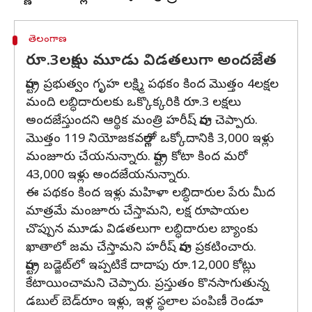
తెలంగాణ
రూ.3లక్షలు మూడు విడతలుగా అందజేత
రాష్ట్ర ప్రభుత్వం గృహ లక్ష్మి పథకం కింద మొత్తం 4లక్షల
మంది లబ్ధిదారులకు ఒక్కొక్కరికి రూ.3 లక్షలు
అందజేస్తుందని ఆర్థిక మంత్రి హరీష్ రావు చెప్పారు.
మొత్తం 119 నియోజకవర్గాల్లో ఒక్కోదానికి 3,000 ఇళ్లు
మంజూరు చేయనున్నారు. రాష్ట్ర కోటా కింద మరో
43,000 ఇళ్లు అందజేయనున్నారు.
ఈ పథకం కింద ఇళ్లు మహిళా లబ్ధిదారుల పేరు మీద
మాత్రమే మంజూరు చేస్తామని, లక్ష రూపాయల
చొప్పున మూడు విడతలుగా లబ్ధిదారుల బ్యాంకు
ఖాతాలో జమ చేస్తామని హరీష్ రావు ప్రకటించారు.
రాష్ట్ర బడ్జెట్‌లో ఇప్పటికే దాదాపు రూ.12,000 కోట్లు
కేటాయించామని చెప్పారు. ప్రస్తుతం కొనసాగుతున్న
డబుల్ బెడ్‌రూం ఇళ్లు, ఇళ్ల స్థలాల పంపిణీ రెండూ