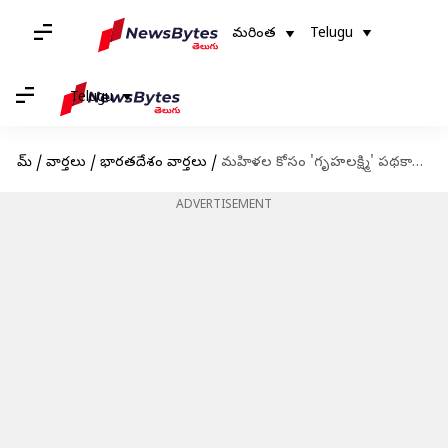
మరింత
Telugu
Telugu
హోమ్
/
వార్తలు
/
భారతదేశం వార్తలు
/
మహిళల కోసం 'గృహలక్ష్మి' పథకాన్ని ప్రారంభించిన తెలంగాణ ప్రభుత్వం; ఇంటి నిర్మాణానికి రూ.3లక్షలు
ADVERTISEMENT