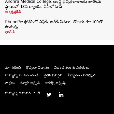
Andhra Medical College: ఆంధ్ర వైద్యకళాశాలకు జాతీయ
స్థాయిలో 13వ ర్యాంకు.. ఏపీలో టాప్
ఆంధ్రప్రదేశ్
PhonePe: ఫోన్‌పేలో ఎఫ్‌డీ, ఆర్‌డీ సేవలు.. రోజుకు రూ.100తో
పొదుపు
ఫోన్‌ పే
మా గురించి
గోప్యతా విధానం
నిబంధనలు & షరతులు
మమ్మల్ని సంప్రదించండి
నైతిక ప్రవర్తన
ఫిర్యాదుల పరిష్కారం
వార్తలు
న్యూస్ ఆర్కైవ్
టాపిక్స్ ఆర్కైవ్స్
మమ్మల్ని అనుసరించండి