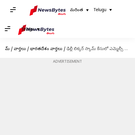
మరింత
Telugu
Telugu
హోమ్
/
వార్తలు
/
భారతదేశం వార్తలు
/
ఢిల్లీ లిక్కర్ స్కామ్ కేసులో ఎమ్మెల్సీ కవితకు సమన్లు జారీ చేసిన ఈడీ
ADVERTISEMENT