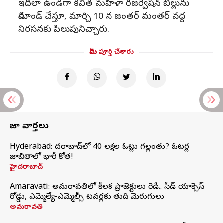
ఇదిలా ఉండగా కవిత మహిళా రిజర్వేషన్ బిల్లును
డిమాండ్ చేస్తూ, మార్చి 10 న జంతర్ మంతర్ వద్ద
నిరసనకు పిలుపునిచ్చారు.
మీరు పూర్తి చేశారు
తాజా వార్తలు
Hyderabad: హైదరాబాద్‌లో 40 లక్షల ఓట్లు గల్లంతు? ఓటర్ల
జాబితాలో భారీ కోత!
హైదరాబాద్
Amaravati: అమరావతిలో కీలక ప్రాజెక్టులు రెడీ.. సీడ్‌ యాక్సెస్‌
రోడ్డు, ఎమ్మెల్యే-ఎమ్మెల్సీ టవర్లకు తుది మెరుగులు
అమరావతి