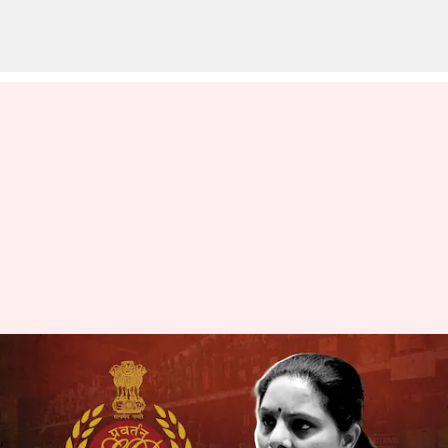
ఢిల్లీ లిక్కర్ స్కామ్ కేసులో ఎమ్మెల్సీ
కవితకు సమన్లు జారీ చేసిన ఈడీ
వ్రాసిన వారు
Mar 08, 2023
11:35 am
Nishkala Sathivada