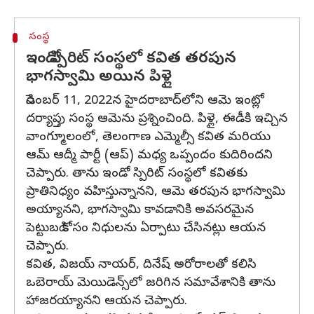
సంస్థ
ఇండో స్పిరిట్ సంస్థలో కవిత తరపున
భాగస్వామి అయిన పిళ్లై
డిసెంబర్ 11, 2022న హైదరాబాద్‌లోని ఆమె ఇంట్లో
దర్యాప్తు సంస్థ ఆమెను ప్రశ్నించింది. పిళ్లై, ఈడీకి ఇచ్చిన
వాంగ్మూలంలో, తెలంగాణ ఎమ్మెల్సీ కవిత మరియు
ఆమ్ ఆద్మీ పార్టీ (ఆప్) మధ్య ఒప్పందం కుదిరిందని
చెప్పారు. తాను ఇండో స్పిరిట్ సంస్థలో కవితకు
ప్రాతినిధ్యం వహిస్తున్నానని, ఆమె తరపున భాగస్వామి
అయ్యానని, భాగస్వామి కావడానికి అవసరమైన
పెట్టుబడి కోసం నిధులను ఏర్పాటు చేసినట్లు ఆయన
చెప్పారు.
కవిత, విజయ్ నాయర్, దినేష్ అరోరాలతో కలిసి
ఒబెరాయ్ మెయిడెన్స్‌లో జరిగిన సమావేశానికి తాను
హాజరయ్యానని ఆయన చెప్పారు.