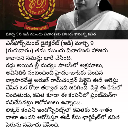
ఈ వార్తాకథనం ఏంటి
ఢిల్లీ ఎక్సైజ్ పాలసీ కుంభకోణంలో తెలంగాణ
ముఖ్యమంత్రి కె చంద్రశేఖర్ రావు కుమార్తె, భారత
మార్చి 9న ఇడి ముందు విచారణకు హాజరు కానున్న కవిత
రాష్ట్ర సమితి (బిఆర్ఎస్) నాయకురాలు కవితకు
ఎన్‌ఫోర్స్‌మెంట్ డైరెక్టరేట్ (ఇడి) మార్చి 9
(గురువారం) తమ ముందు విచారణకు హాజరు
కావాలని సమన్లు జారీ చేసింది.
రద్దు అయిన ఢిల్లీ మద్యం పాలసీలో అక్రమాలు,
అవినీతికి సంబంధించి హైదరాబాద్‌కు చెందిన
వ్యాపారవేత్త అరుణ్ రామ్‌చంద్రన్ పిళ్లైని ఈడీ అరెస్టు
చేసిన ఒక రోజు తర్వాత ఇది జరిగింది. పిళ్లై ఈ కేసులో
నిందితుడు, కవిత కూడా ఈ కంపెనీలో ఫ్రంట్‌మెన్‌గా
పనిచేసినట్లు ఆరోపణలు ఉన్నాయి.
లిక్కర్ కంపెనీ ఇండోస్పిరిట్స్‌లో కవితకు 65 శాతం
వాటా ఉందని ఆరోపిస్తూ ఈడీ కేసు ఛార్జిషీట్‌లో కవిత