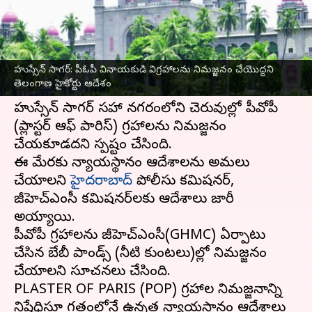
వ్రాసిన వారు
Sep 25, 2023
03:23 pm
TEJAVYAS BESTHA
ఈ వార్తాకథనం ఏంటి
హుస్సేన్ సాగర్: పీఓపీ వినాయకుడి విగ్రహాలను నిమజ్జనం చేయొద్దని
వినాయకుడి విగ్రహాల నిమజ్జనంపై తెలంగాణ
హైకోర్టు
తెలంగాణ హైకోర్టు ఆదేశం
కీలక ఆదేశాలు జారీ చేసింది.
హుస్సేన్‌ సాగర్‌ సహా నగరంలోని చెరువుల్లో పీవోపీ
(ప్లాస్టర్‌ ఆఫ్‌ పారిస్) విగ్రహాలను నిమజ్జనం
చేయకూడదని స్పష్టం చేసింది.
ఈ మేరకు న్యాయస్థానం ఆదేశాలను అమలు
చేయాలని
హైదరాబాద్
పోలీసు కమిషనర్,
జీహెచ్‌ఎంసీ కమిషనర్‌లకు ఆదేశాలు జారీ
అయ్యాయి.
పీవోపీ విగ్రహాలను జీహెచ్‌ఎంసీ(GHMC) ఏర్పాటు
చేసిన బేబీ పాండ్స్‌ (నీటి కుంటలు)ల్లో నిమజ్జనం
చేయాలని సూచనలు చేసింది.
PLASTER OF PARIS (POP) విగ్రహాల నిమజ్జనాన్ని
నిషేధిస్తూ గతంలోనే ఉన్నత న్యాయస్థానం ఆదేశాలు