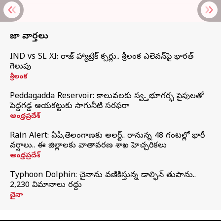
తాజా వార్తలు
IND vs SL XI: సిరాజ్‌ హ్యాట్రిక్‌ సిక్సర్లు.. శ్రీలంక ఎలెవన్‌పై భారత్‌
గెలుపు
శ్రీలంక
Peddagadda Reservoir: కాలువలకు స్వస్తి.. భూగర్భ పైపులతో
పెద్దగడ్డ ఆయకట్టుకు సాగునీటి సరఫరా
ఆంధ్రప్రదేశ్
Rain Alert: ఏపీ,తెలంగాణకు అలర్ట్.. రానున్న 48 గంటల్లో భారీ
వర్షాలు.. ఈ జిల్లాలకు వాతావరణ శాఖ హెచ్చరికలు
ఆంధ్రప్రదేశ్
Typhoon Dolphin: చైనాను వణికిస్తున్న డాల్ఫిన్‌ తుపాను..
2,230 విమానాలు రద్దు
చైనా