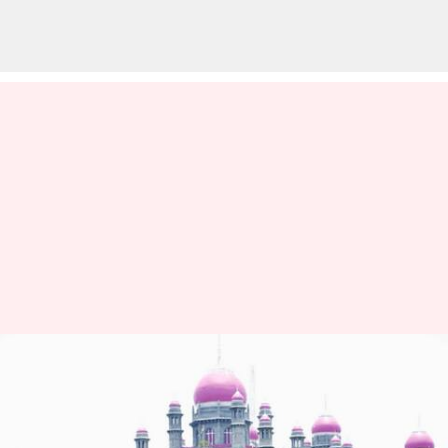
పీఓపీ వినాయకుడి విగ్రహాల నిమజ్జనంపై
హైకోర్టు ఆంక్షలు.. అలాంటి చోట్ల
చేయొద్దని ఆదేశం