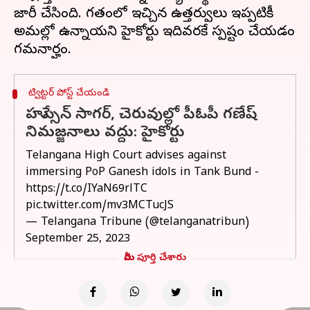
జారీ చేసింది. గతంలో ఇచ్చిన ఉత్తర్వులు ఇప్పటికీ
అమల్లో ఉన్నాయని హైకోర్టు ఇదివరకే స్పష్టం చేయడం
ట్విట్టర్ పోస్ట్ చేయండి
హుస్సేన్ సాగర్, చెరువుల్లో పీఓపీ గణేష్
నిమజ్జనాలు వద్దు: హైకోర్టు
Telangana High Court advises against
immersing PoP Ganesh idols in Tank Bund -
https://t.co/IYaN69rlTC
pic.twitter.com/mv3MCTucJS
— Telangana Tribune (@telanganatribun)
September 25, 2023
మీరు పూర్తి చేశారు