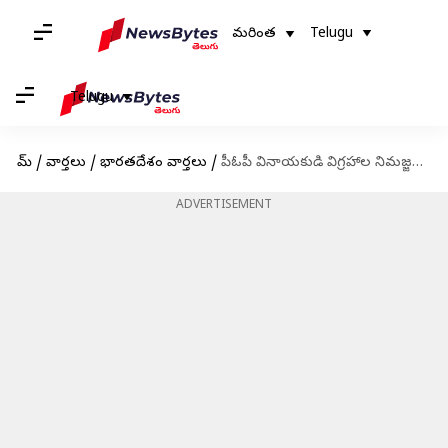
మరింత
Telugu
Telugu
హోమ్
/
వార్తలు
/
భారతదేశం వార్తలు
/
పీఓపీ వినాయకుడి విగ్రహాల నిమజ్జనంపై హైకోర్టు ఆంక్షలు.. అలాంటి చోట్ల చేయొద్దని ఆదేశం
ADVERTISEMENT