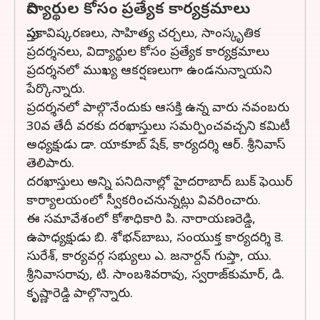
విద్యార్థుల కోసం ప్రత్యేక కార్యక్రమాలు
పుస్తకావిష్కరణలు, సాహిత్య చర్చలు, సాంస్కృతిక
ప్రదర్శనలు, విద్యార్థుల కోసం ప్రత్యేక కార్యక్రమాలు
ప్రదర్శనలో ముఖ్య ఆకర్షణలుగా ఉండనున్నాయని
పేర్కొన్నారు.
ప్రదర్శనలో పాల్గొనేందుకు ఆసక్తి ఉన్న వారు నవంబరు
30వ తేదీ వరకు దరఖాస్తులు సమర్పించవచ్చని కమిటీ
అధ్యక్షుడు డా. యాకూబ్‌ షేక్, కార్యదర్శి ఆర్‌. శ్రీనివాస్‌
తెలిపారు.
దరఖాస్తులు అన్ని పనిదినాల్లో హైదరాబాద్‌ బుక్‌ ఫెయిర్‌
కార్యాలయంలో స్వీకరించనున్నట్లు వివరించారు.
ఈ సమావేశంలో కోశాధికారి పి. నారాయణరెడ్డి,
ఉపాధ్యక్షుడు బి. శోభన్‌బాబు, సంయుక్త కార్యదర్శి కె.
సురేశ్, కార్యవర్గ సభ్యులు ఎ. జనార్దన్‌ గుప్తా, యు.
శ్రీనివాసరావు, టి. సాంబశివరావు, స్వరాజ్‌కుమార్, డి.
కృష్ణారెడ్డి పాల్గొన్నారు.