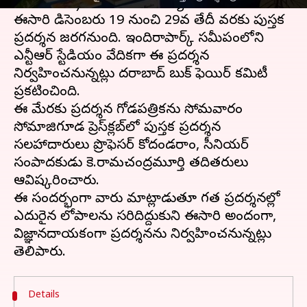
Book Fair) తేదీలు ఖరారయ్యాయి.
ఈసారి డిసెంబరు 19 నుంచి 29వ తేదీ వరకు పుస్తక
ప్రదర్శన జరగనుంది. ఇందిరాపార్క్‌ సమీపంలోని
ఎన్టీఆర్‌ స్టేడియం వేదికగా ఈ ప్రదర్శన
నిర్వహించనున్నట్లు హైదరాబాద్‌ బుక్‌ ఫెయిర్‌ కమిటీ
ప్రకటించింది.
ఈ మేరకు ప్రదర్శన గోడపత్రికను సోమవారం
సోమాజిగూడ ప్రెస్‌క్లబ్‌లో పుస్తక ప్రదర్శన
సలహాదారులు ప్రొఫెసర్‌ కోదండరాం, సీనియర్‌
సంపాదకుడు కె.రామచంద్రమూర్తి తదితరులు
ఆవిష్కరించారు.
ఈ సందర్భంగా వారు మాట్లాడుతూ గత ప్రదర్శనల్లో
ఎదురైన లోపాలను సరిదిద్దుకుని ఈసారి అందంగా,
విజ్ఞానదాయకంగా ప్రదర్శనను నిర్వహించనున్నట్లు
Details