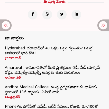
మీరు పూర్తి చేశారు
తాజా వార్తలు
Hyderabad: హైదరాబాద్‌లో 40 లక్షల ఓట్లు గల్లంతు? ఓటర్ల
జాబితాలో భారీ కోత!
హైదరాబాద్
Amaravati: అమరావతిలో కీలక ప్రాజెక్టులు రెడీ.. సీడ్‌ యాక్సెస్‌
రోడ్డు, ఎమ్మెల్యే-ఎమ్మెల్సీ టవర్లకు తుది మెరుగులు
అమరావతి
Andhra Medical College: ఆంధ్ర వైద్యకళాశాలకు జాతీయ
స్థాయిలో 13వ ర్యాంకు.. ఏపీలో టాప్
ఆంధ్రప్రదేశ్
PhonePe: ఫోన్‌పేలో ఎఫ్‌డీ, ఆర్‌డీ సేవలు.. రోజుకు రూ.100తో