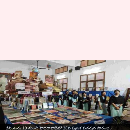
Hyderabad: డిసెంబరు 19 నుంచి
హైదరాబాద్‌లో 38వ పుస్తక ప్రదర్శన
ప్రారంభం!
వ్రాసిన వారు
Nov 04, 2025
01:47 pm
Jayachandra Akuri
ఈ వార్తాకథనం ఏంటి
హైదరాబాద్‌
లో 38వ పుస్తక ప్రదర్శన (Hyderabad
డిసెంబరు 19 నుంచి హైదరాబాద్‌లో 38వ పుస్తక ప్రదర్శన ప్రారంభం!