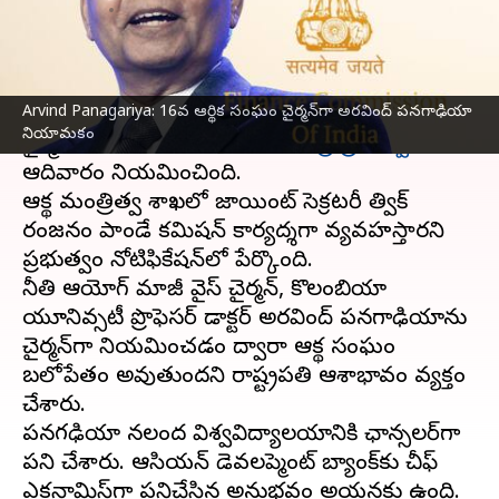
వ్రాసిన వారు
Dec 31, 2023
07:19 pm
Stalin
ఈ వార్తాకథనం ఏంటి
Arvind Panagariya: 16వ ఆర్థిక సంఘం చైర్మన్‌గా అరవింద్ పనగాఢియా
16వ ఆర్థిక సంఘం చైర్మన్‌గా నీతి ఆయోగ్ మాజీ వైస్
నియామకం
చైర్మన్ అరవింద్ పనగాఢియాను
కేంద్ర ప్రభుత్వం
ఆదివారం నియమించింది.
ఆర్థిక మంత్రిత్వ శాఖలో జాయింట్ సెక్రటరీ రిత్విక్
రంజనం పాండే కమిషన్ కార్యదర్శిగా వ్యవహరిస్తారని
ప్రభుత్వం నోటిఫికేషన్‌లో పేర్కొంది.
నీతి ఆయోగ్‌ మాజీ వైస్‌ చైర్మన్‌, కొలంబియా
యూనివర్సిటీ ప్రొఫెసర్‌ డాక్టర్‌ అరవింద్‌ పనగాఢియాను
చైర్మన్‌గా నియమించడం ద్వారా ఆర్థిక సంఘం
బలోపేతం అవుతుందని రాష్ట్రపతి ఆశాభావం వ్యక్తం
చేశారు.
పనగఢియా నలంద విశ్వవిద్యాలయానికి ఛాన్సలర్‌గా
పని చేశారు. ఆసియన్ డెవలప్మెంట్ బ్యాంక్‌కు చీఫ్
ఎకనామిస్ట్‌గా పనిచేసిన అనుభవం అయనకు ఉంది.