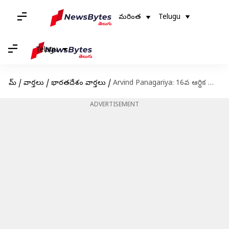
మరింత
Telugu
Telugu
హోమ్
/
వార్తలు
/
భారతదేశం వార్తలు
/
Arvind Panagariya: 16వ ఆర్థిక సంఘం చైర్మన్‌గా అరవింద్ పనగాఢియా నియామకం
ADVERTISEMENT