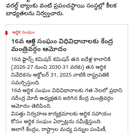
వరల్డ్ బ్యాంకు వంటి ప్రపంచస్థాయి సంస్థల్లో కీలక
ఆర్థిక సంఘం
16వ ఆర్థిక సంఘం విధివిధానాలకు కేంద్ర
మంత్రివర్గం ఆమోదం
16వ ఫైనాన్స్ కమిషన్ కమిషన్ తన ఐదేళ్ల కాలానికి
(2026-27 నుంచి 2030-31 వరకు) తన ఆర్థిక
నివేదికను అక్టోబర్ 31, 2025 నాటికి రాష్ట్రపతికి
సమర్పిస్తుంది.
16వ ఆర్థిక సంఘం విధివిధానాలకు గత నెలలో ప్రధాని
నరేంద్ర మోదీ అధ్యక్షతన జరిగిన కేంద్ర మంత్రివర్గం
ఆమోదం తెలిపింది.
విపత్తు నిర్వహణ కార్యక్రమాలకు ఆర్థిక సహాయం
కోసం ఆర్థిక సంఘం ఏర్పాట్లను సమీక్షిస్తుంది.
అలాగే కేంద్రం, రాష్ట్రాల మధ్య పన్నుల పంపిణీ,