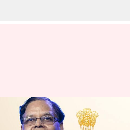
Arvind Panagariya: 16వ ఆర్థిక
సంఘం చైర్మన్‌గా అరవింద్
పనగాఢియా నియామకం