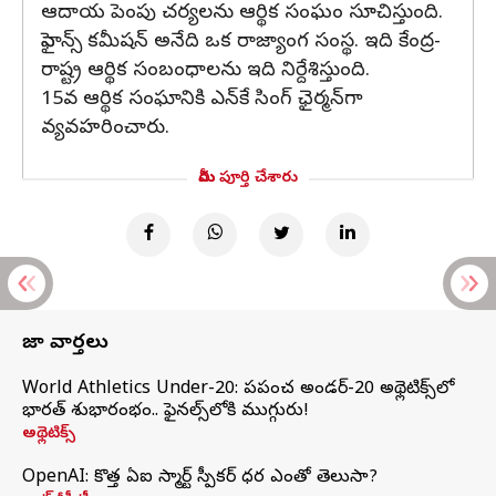
ఆదాయ పెంపు చర్యలను ఆర్థిక సంఘం సూచిస్తుంది.
ఫైనాన్స్ కమీషన్ అనేది ఒక రాజ్యాంగ సంస్థ. ఇది కేంద్ర-
రాష్ట్ర ఆర్థిక సంబంధాలను ఇది నిర్దేశిస్తుంది.
15వ ఆర్థిక సంఘానికి ఎన్‌కే సింగ్ ఛైర్మన్‌గా
వ్యవహరించారు.
మీరు పూర్తి చేశారు
తాజా వార్తలు
World Athletics Under-20: ప్రపంచ అండర్-20 అథ్లెటిక్స్‌లో
భారత్‌ శుభారంభం.. ఫైనల్స్‌లోకి ముగ్గురు!
అథ్లెటిక్స్
OpenAI: కొత్త ఏఐ స్మార్ట్ స్పీకర్ ధర ఎంతో తెలుసా?