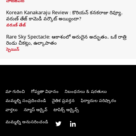
చాట్‌జీపీటీ
Korean Kanakaraju Review : కొరియన్ కనకరాజు రివ్యూ..
వరుణ్ తేజ్ కామెడీ వర్కౌట్ అయ్యిందా?
వరుణ్ తేజ్
Rare Sky Spectacle: ఆకాశంలో అరుదైన అద్భుతం.. ఒకే రాత్రి
రెండు చీకట్లు, ఉల్కాపాతం
స్పెయిన్
మా గురించి
గోప్యతా విధానం
నిబంధనలు & షరతులు
మమ్మల్ని సంప్రదించండి
నైతిక ప్రవర్తన
ఫిర్యాదుల పరిష్కారం
వార్తలు
న్యూస్ ఆర్కైవ్
టాపిక్స్ ఆర్కైవ్స్
మమ్మల్ని అనుసరించండి