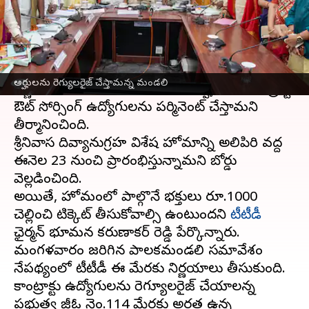
వ్రాసిన వారు
Nov 14, 2023
02:35 pm
TEJAVYAS BESTHA
ఈ వార్తాకథనం ఏంటి
తిరుమల తిరుపతి దేవస్థానం
బోర్డు మరోసారి కీలక
అర్హులను రెగ్యులరైజ్ చేస్తామన్న మండలి
నిర్ణయాలు తీసుకుంది. ఈ మేరకు అర్హత గల కాంట్రాక్ట్,
ఔట్ సోర్సింగ్ ఉద్యోగులను పర్మినెంట్ చేస్తామని
తీర్మానించింది.
శ్రీనివాస దివ్యానుగ్రహ విశేష హోమాన్ని అలిపిరి వద్ద
ఈనెల 23 నుంచి ప్రారంభిస్తున్నామని బోర్డు
వెల్లడించింది.
అయితే, హోమంలో పాల్గొనే భక్తులు రూ.1000
చెల్లించి టిక్కెట్ తీసుకోవాల్సి ఉంటుందని
టీటీడీ
ఛైర్మన్ భూమన కరుణాకర్ రెడ్డి పేర్కొన్నారు.
మంగళవారం జరిగిన పాలకమండలి సమావేశం
నేపథ్యంలో టీటీడీ ఈ మేరకు నిర్ణయాలు తీసుకుంది.
కాంట్రాక్టు ఉద్యోగులను రెగ్యూలరైజ్ చేయాలన్న
ప్రభుత్వ జీఓ నెం.114 మేరకు అర్హత ఉన్న