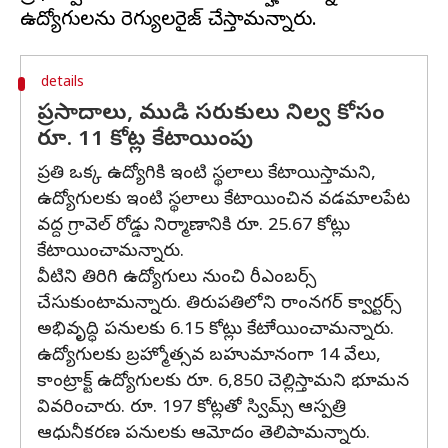
details
ప్రసాదాలు, ముడి సరుకులు నిల్వ కోసం
రూ. 11 కోట్ల కేటాయింపు
ప్రతి ఒక్క ఉద్యోగికి ఇంటి స్థలాలు కేటాయిస్తామని,
ఉద్యోగులకు ఇంటి స్థలాలు కేటాయించిన వడమాలపేట
వద్ద గ్రావెల్ రోడ్డు నిర్మాణానికి రూ. 25.67 కోట్లు
కేటాయించామన్నారు.
వీటిని తిరిగి ఉద్యోగులు నుంచి రీఎంబర్స్
చేసుకుంటామన్నారు. తిరుపతిలోని రాంనగర్ క్వార్టర్స్
అభివృద్ధి పనులకు 6.15 కోట్లు కేటాేయించామన్నారు.
ఉద్యోగులకు బ్రహ్మోత్సవ బహుమానంగా 14 వేలు,
కాంట్రాక్ట్ ఉద్యోగులకు రూ. 6,850 చెల్లిస్తామని భూమన
వివరించారు. రూ. 197 కోట్లతో స్విమ్స్ ఆస్పత్రి
ఆధునీకరణ పనులకు ఆమోదం తెలిపామన్నారు.