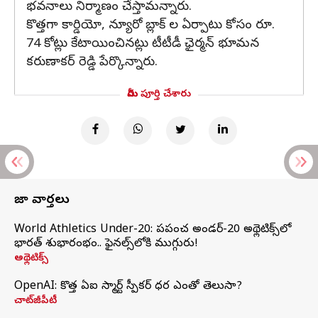
భవనాలు నిర్మాణం చేస్తామన్నారు.
కొత్తగా కార్డియో, న్యూరో బ్లాక్ ల ఏర్పాటు కోసం రూ.
74 కోట్లు కేటాయించినట్లు టీటీడీ ఛైర్మన్ భూమన
కరుణాకర్ రెడ్డి పేర్కొన్నారు.
మీరు పూర్తి చేశారు
తాజా వార్తలు
World Athletics Under-20: ప్రపంచ అండర్-20 అథ్లెటిక్స్‌లో
భారత్‌ శుభారంభం.. ఫైనల్స్‌లోకి ముగ్గురు!
అథ్లెటిక్స్
OpenAI: కొత్త ఏఐ స్మార్ట్ స్పీకర్ ధర ఎంతో తెలుసా?
చాట్‌జీపీటీ