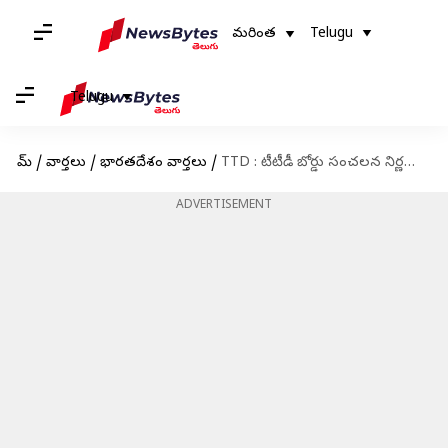
మరింత
Telugu
Telugu
హోమ్
/
వార్తలు
/
భారతదేశం వార్తలు
/
TTD : టీటీడీ బోర్డు సంచలన నిర్ణయాలు.. అర్హులను రెగ్యులరైజ్ చేస్తామన్న మండలి
ADVERTISEMENT