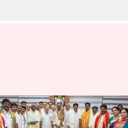
TTD : టీటీడీ బోర్డు సంచలన
నిర్ణయాలు.. అర్హులను రెగ్యులరైజ్
చేస్తామన్న మండలి