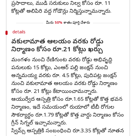
ప్రసాదాలు, ముడి సరుకులు నిల్వ కోసం రూ. 11
కోట్లతో అలిపిరి వద్ద గోడౌన్లు నిర్మిస్తున్నామన్నారు.
మీరు
50%
శాతం పూర్తి చేశారు
details
వకులామాత ఆలయం వరకు రోడ్డు
నిర్మాణం కోసం రూ.21 కోట్లు ఖర్చు
మంగళం నుంచి రేణిగుంట వరకు రోడ్డు అభివృద్ది
పనులుకు 15 కోట్లు, ఎంఆర్ పల్లి జంక్షన్ నుంచి
అన్నమయ్య వరకు రూ. 4.5 కోట్లు, పుదిపట్ల జంక్షన్
నుంచి వకులామాత ఆలయం వరకు రోడ్డు నిర్మాణం
కోసం రూ. 21 కోట్లు కేటాయించామన్నారు.
ఆయుర్వేద ఆస్పత్రి కోసం రూ.1.65 కోట్లతో కొత్త భవన
నిర్మాణం, ఇదే సమయంలో రుయాలో టీబీ రోగుల
సౌకర్యార్థం రూ.1.79 కోట్లతో కొత్త వార్డు నిర్మాణం కోసం
గ్రీన్ సిగ్నల్ ఇచ్చామన్నారు.
స్విమ్స్ ఆస్పత్రికి సంబంధించి రూ.3.35 కోట్లతో నూతన