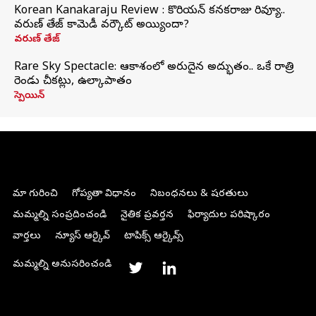
Korean Kanakaraju Review : కొరియన్ కనకరాజు రివ్యూ..
వరుణ్ తేజ్ కామెడీ వర్కౌట్ అయ్యిందా?
వరుణ్ తేజ్
Rare Sky Spectacle: ఆకాశంలో అరుదైన అద్భుతం.. ఒకే రాత్రి
రెండు చీకట్లు, ఉల్కాపాతం
స్పెయిన్
మా గురించి
గోప్యతా విధానం
నిబంధనలు & షరతులు
మమ్మల్ని సంప్రదించండి
నైతిక ప్రవర్తన
ఫిర్యాదుల పరిష్కారం
వార్తలు
న్యూస్ ఆర్కైవ్
టాపిక్స్ ఆర్కైవ్స్
మమ్మల్ని అనుసరించండి