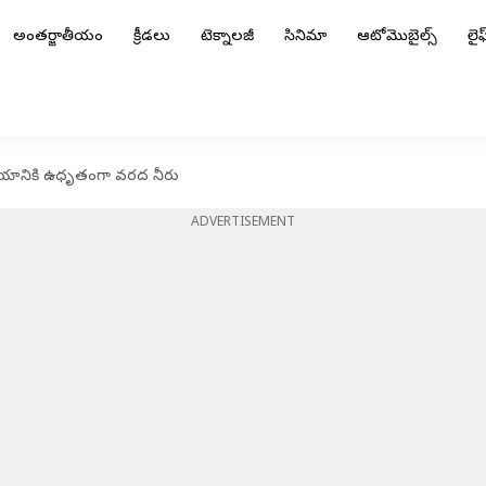
అంతర్జాతీయం
క్రీడలు
టెక్నాలజీ
సినిమా
ఆటోమొబైల్స్
లైఫ్
యానికి ఉధృతంగా వరద నీరు
ADVERTISEMENT