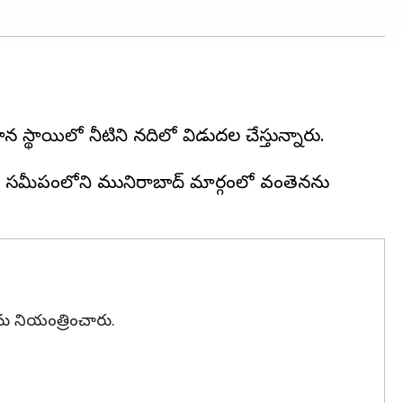
 స్థాయిలో నీటిని నదిలో విడుదల చేస్తున్నారు.
్ట సమీపంలోని మునిరాబాద్ మార్గంలో వంతెనను
ను నియంత్రించారు.