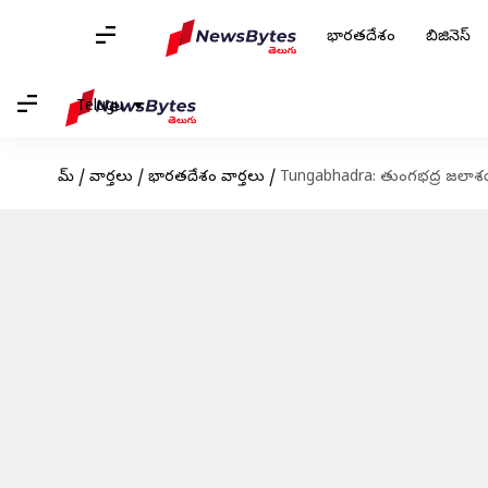
భారతదేశం
బిజినెస్
Telugu
హోమ్
/
వార్తలు
/
భారతదేశం వార్తలు
/
Tungabhadra: తుంగభద్ర జలాశ