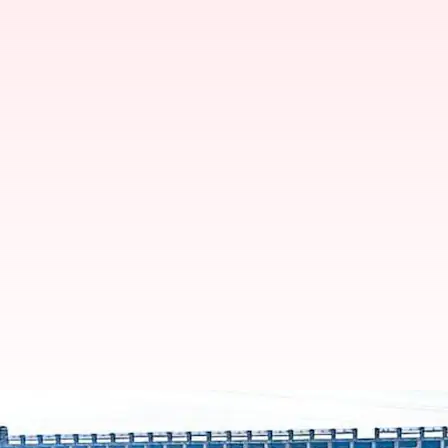
Tungabhadra: తుంగభద్ర జలాశయాన