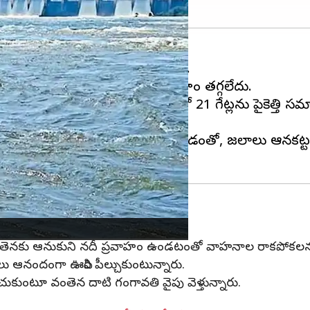
ు 1 లక్ష క్యూసెక్కులకు చేరుకుంది.
వర్షాలు తగ్గాయి. అయితే, వరద ప్రవాహం తగ్గలేదు.
రద చేరుకుంటోంది. 33 గేట్లలో 21 గేట్లను పైకెత్తి సమాన
ినీర్లు అంచనా వేస్తున్నారు.
్వ ఉంది. భారీగా నీటిని విడుదల చేయడంతో, జలాలు ఆనకట
న్నది. వంతెనకు ఆనుకుని నదీ ప్రవాహం ఉండటంతో వాహనాల రాకపోకల
 ఆనందంగా ఊపిరి పీల్చుకుంటున్నారు.
డుచుకుంటూ వంతెన దాటి గంగావతి వైపు వెళ్తున్నారు.