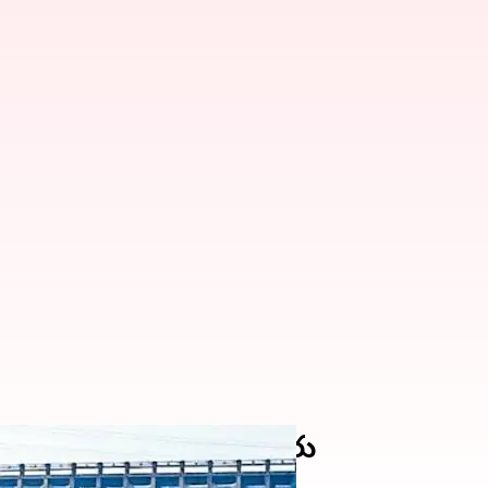
ికి ఉధృతంగా వరద నీరు