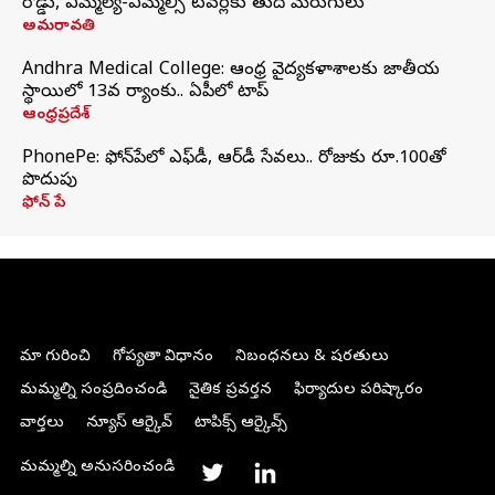
రోడ్డు, ఎమ్మెల్యే-ఎమ్మెల్సీ టవర్లకు తుది మెరుగులు
అమరావతి
Andhra Medical College: ఆంధ్ర వైద్యకళాశాలకు జాతీయ
స్థాయిలో 13వ ర్యాంకు.. ఏపీలో టాప్
ఆంధ్రప్రదేశ్
PhonePe: ఫోన్‌పేలో ఎఫ్‌డీ, ఆర్‌డీ సేవలు.. రోజుకు రూ.100తో
పొదుపు
ఫోన్‌ పే
మా గురించి
గోప్యతా విధానం
నిబంధనలు & షరతులు
మమ్మల్ని సంప్రదించండి
నైతిక ప్రవర్తన
ఫిర్యాదుల పరిష్కారం
వార్తలు
న్యూస్ ఆర్కైవ్
టాపిక్స్ ఆర్కైవ్స్
మమ్మల్ని అనుసరించండి