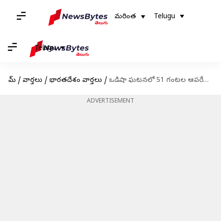
మరింత
Telugu
Telugu
హోమ్
/
వార్తలు
/
భారతదేశం వార్తలు
/
ఒడిషా ఘటనలో 51 గంటల ఆపరేషన్.. స్వయంగా నడిపించిన రైల్వే మంత్రి
ADVERTISEMENT