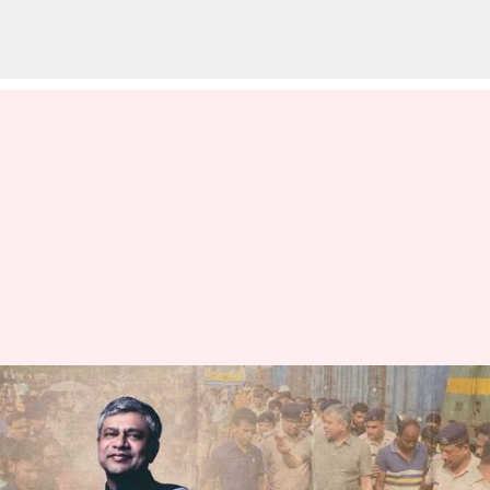
ఒడిషా ఘటనలో 51 గంటల
ఆపరేషన్.. స్వయంగా నడిపించిన
రైల్వే మంత్రి