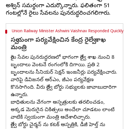
అశ్విన్ సమర్థంగా ఎదుర్కొన్నారు. ఫలితంగా 51
Union Railway Minister Ashwini Vaishnav Responded Quickly
స్వయంగా పర్యవేక్షించిన కేంద్ర రైల్వే శాఖ
మంత్రి
రైలు సేవల పునరుద్ధరణలో భాగంగా రైల్వే శాఖ నుంచి 8
బృందాలు వెంటనే రంగంలోకి దిగాయి. ప్రతి 2
బృందాలను సీనియర్ సెక్షన్ ఇంజనీర్లు పర్యవేక్షించారు.
వారిపై డివిజనల్ ఆర్ఎం, జీఎం పర్యవేక్షణ
కొనసాగింది. వీరు రైల్వే బోర్డు సభ్యులకు జావాబుదారిగా
ఉన్నారు.
బాధితులను వేగంగా ఆస్పత్రులకు తరలించడం,
అక్కడ మెరుగైన చికిత్సలు అందేలా చూడటం లాంటి
వాటికి స్వయంగా మంత్రి ఆదేశాలిచ్చారు.
రైల్వే బోర్డు చైర్మన్ ను కటక్ ఆస్పత్రికి, డీజీ హెల్త్ ను