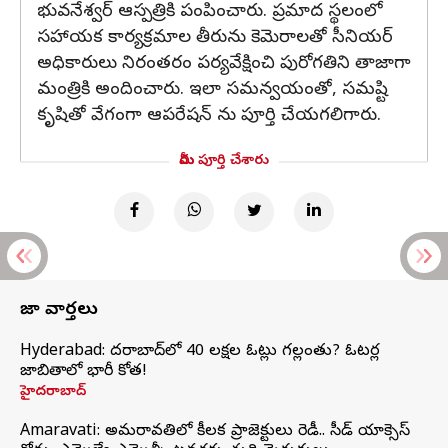
భువనేశ్వర్ ఆస్పత్రికి పంపించారు. ప్రమాద స్థలంలో
సహాయక కార్యక్రమాల తీరును కెమెరాలతో సీనియర్
అధికారులు నిరంతరం పర్యవేక్షించి పురోగతిని తాజాగా
మంత్రికి అందించారు. ఇలా సమన్వయంతో, సమష్టి
కృషితో వేగంగా ఆపరేషన్ ను పూర్తి చేయగలిగారు.
మీరు పూర్తి చేశారు
తాజా వార్తలు
Hyderabad: హైదరాబాద్‌లో 40 లక్షల ఓట్లు గల్లంతు? ఓటర్ల
జాబితాలో భారీ కోత!
హైదరాబాద్
Amaravati: అమరావతిలో కీలక ప్రాజెక్టులు రెడీ.. సీడ్‌ యాక్సెస్‌