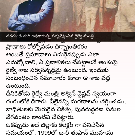
వ్రాసిన వారు
Jun 07, 2023
06:04 pm
TEJAVYAS BESTHA
ఈ వార్తాకథనం ఏంటి
ఒడిశా
లోని బాలాసోర్ జిల్లా బహానగ రైల్వే స్టేషన్
దగ్గరుండి మరీ అధికారుల్ని పర్యవేక్షించిన రైల్వే మంత్రి
సమీపంలో 3 రైళ్లు ఢీకొన్న ఘటనలో ఇప్పటికే 288
ప్రాణాలు కోల్పోవడం దిగ్భ్రాంతికరం.
అయితే ప్రమాదాలు ఎదురైనప్పుడు ఎలా
ఎదుర్కోవాలి, ఏ ప్రణాళికలు చేపట్టాలనే అంశంపై
రైల్వే శాఖ సర్వసన్నద్ధమై ఉంటుంది. ఇందుకు
సంబంధించిన సమాచారం కూడా ఆ శాఖ వద్ద
ఉంటుంది.
దీనికితోడు రైల్వే మంత్రి అశ్విన్ వైష్ణవ్ స్వయంగా
రంగంలోకి దిగారు. వీలైనన్ని మరణాలను తగ్గించడం,
బాధితులకు మెరుగైన చికిత్స, పునరుద్ధరణ పనుల
వేగవంతం లాంటివి చేపట్టారు.
ఒకప్పుడు ఇదే జిల్లాకు కలెక్టర్ గా పనిచేసిన
సమయంలో, 1999లో భారీ తుఫాన్ ముప్పును