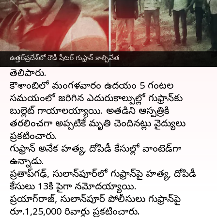
ఈ వార్తాకథనం ఏంటి
ఉత్తర్‌ప్రదేశ్‌
లో మరో మోస్ట్ వాంటెడ్ క్రిమినల్ గుఫ్రాన్
హతమయ్యాడు. స్పెషల్ టాస్క్ ఫోర్స్ (ఎస్‌టీఎఫ్)తో
ఉత్తర్‌ప్రదేశ్‌లో రౌడీ షీటర్ గుఫ్రాన్ కాల్చివేత
జరిగిన ఎన్‌కౌంటర్‌లో గుఫ్రాన్ హతమైనట్లు పోలీసులు
తెలిపారు.
కౌశాంబిలో మంగళవారం ఉదయం 5 గంటల
సమయంలో జరిగిన ఎదురుకాల్పుల్లో గుఫ్రాన్‌కు
బుల్లెట్ గాయాలయ్యాయి. అతడిని ఆస్పత్రికి
తరలించగా అప్పటికే మృతి చెందినట్లు వైద్యులు
ప్రకటించారు.
గుఫ్రాన్ అనేక హత్య, దోపిడీ కేసుల్లో వాంటెడ్‌గా
ఉన్నాడు.
ప్రతాప్‌గఢ్, సుల్తాన్‌పూర్‌లో గుఫ్రాన్‌పై హత్య, దోపిడీ
కేసులు 13కి పైగా నమోదయ్యాయి.
ప్రయాగ్‌రాజ్, సుల్తాన్‌పూర్ పోలీసులు గుఫ్రాన్‌పై
రూ.1,25,000 రివార్డు ప్రకటించారు.