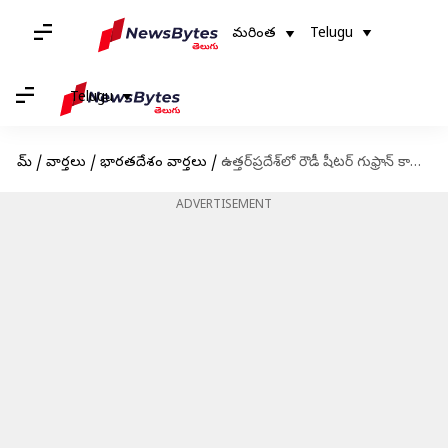
మరింత
Telugu
Telugu
హోమ్
/
వార్తలు
/
భారతదేశం వార్తలు
/
ఉత్తర్‌ప్రదేశ్‌లో రౌడీ షీటర్ గుఫ్రాన్ కాల్చివేత
ADVERTISEMENT