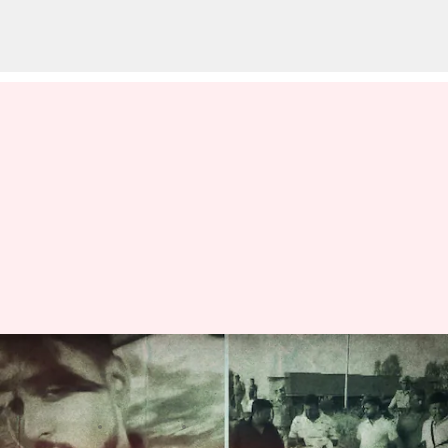
ఉత్తర్‌ప్రదేశ్‌లో రౌడీ షీటర్ గుఫ్రాన్
కాల్చివేత
వ్రాసిన వారు
Jun 27, 2023
10:05 am
Stalin