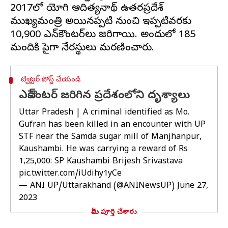
2017లో యోగి ఆదిత్యనాథ్ ఉత్తరప్రదేశ్
ముఖ్యమంత్రి అయినప్పటి నుంచి ఇప్పటివరకు
10,900 ఎన్‌కౌంటర్‌లు జరిగాయి. అందులో 185
ట్విట్టర్ పోస్ట్ చేయండి
ఎన్‌కౌంటర్ జరిగిన ప్రదేశంలోని దృశ్యాలు
Uttar Pradesh | A criminal identified as Mo.
Gufran has been killed in an encounter with UP
STF near the Samda sugar mill of Manjhanpur,
Kaushambi. He was carrying a reward of Rs
1,25,000: SP Kaushambi Brijesh Srivastava
pic.twitter.com/iUdihy1yCe
— ANI UP/Uttarakhand (@ANINewsUP)
June 27,
2023
మీరు పూర్తి చేశారు