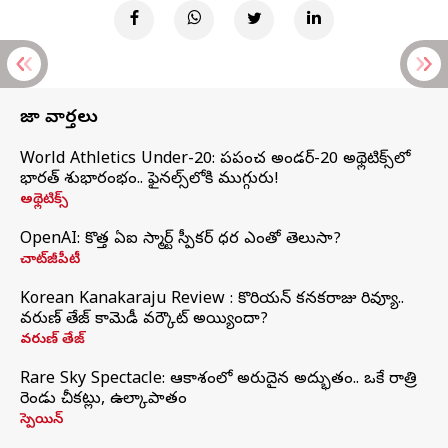
తాజా వార్తలు
World Athletics Under-20: ప్రపంచ అండర్-20 అథ్లెటిక్స్‌లో
భారత్‌ శుభారంభం.. ఫైనల్స్‌లోకి ముగ్గురు!
అథ్లెటిక్స్
OpenAI: కొత్త ఏఐ స్మార్ట్ స్పీకర్ ధర ఎంతో తెలుసా?
చాట్‌జీపీటీ
Korean Kanakaraju Review : కొరియన్ కనకరాజు రివ్యూ..
వరుణ్ తేజ్ కామెడీ వర్కౌట్ అయ్యిందా?
వరుణ్ తేజ్
Rare Sky Spectacle: ఆకాశంలో అరుదైన అద్భుతం.. ఒకే రాత్రి
రెండు చీకట్లు, ఉల్కాపాతం
స్పెయిన్