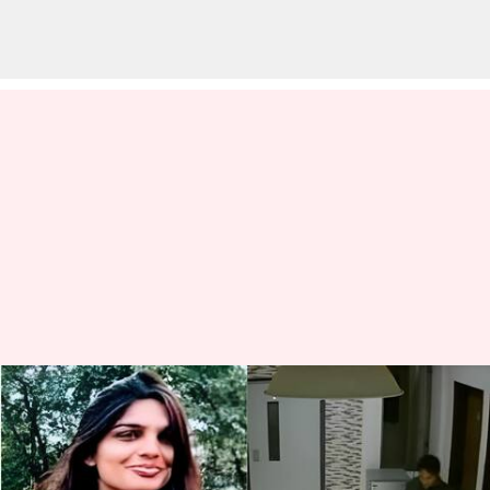
Pune : పూణెలోని హోటల్ గదిలో
మహిళా టెక్కీని కాల్చి చంపిన
బాయ్‌ఫ్రెండ్