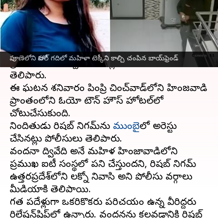
వ్రాసిన వారు
Jan 29, 2024
09:03 am
Sirish Praharaju
ఈ వార్తాకథనం ఏంటి
పూణెలోని ఓ హోటల్‌లో ఐటీ ప్రొఫెషనల్‌ని ఆమె
పూణెలోని హోటల్ గదిలో మహిళా టెక్కీని కాల్చి చంపిన బాయ్‌ఫ్రెండ్
ప్రియురాలిని కాల్చి చంపినట్లు పోలీసులు ఆదివారం
తెలిపారు.
ఈ ఘటన శనివారం పింప్రి చించ్‌వాడ్‌లోని హింజవాడి
ప్రాంతంలోని ఓయో టౌన్ హౌస్ హోటల్‌లో
చోటుచేసుకుంది.
నిందితుడు రిషబ్ నిగమ్‌ను
ముంబై
లో అరెస్టు
చేసినట్లు పోలీసులు తెలిపారు.
వందనా ద్వివేది అనే మహిళ హింజావాడిలోని
ప్రముఖ ఐటీ సంస్థలో పని చేస్తుందని, రిషబ్ నిగమ్
ఉత్తరప్రదేశ్‌లోని లక్నో నివాసి అని పోలీసు వర్గాలు
మీడియాకి తెలిపాయి.
గత పదేళ్లుగా ఒకరికొకరు పరిచయం ఉన్న వీరిద్దరు
రిలేషన్‌షిప్‌లో ఉన్నారు. వందనను కలవడానికి రిషబ్