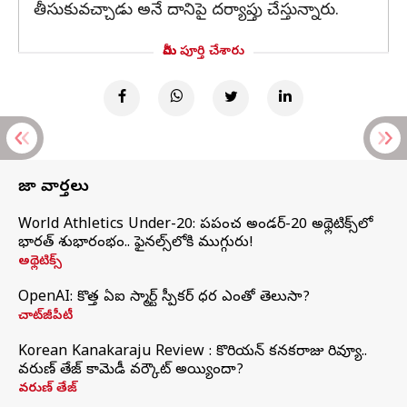
తీసుకువచ్చాడు అనే దానిపై దర్యాప్తు చేస్తున్నారు.
మీరు పూర్తి చేశారు
తాజా వార్తలు
World Athletics Under-20: ప్రపంచ అండర్-20 అథ్లెటిక్స్‌లో
భారత్‌ శుభారంభం.. ఫైనల్స్‌లోకి ముగ్గురు!
అథ్లెటిక్స్
OpenAI: కొత్త ఏఐ స్మార్ట్ స్పీకర్ ధర ఎంతో తెలుసా?
చాట్‌జీపీటీ
Korean Kanakaraju Review : కొరియన్ కనకరాజు రివ్యూ..
వరుణ్ తేజ్ కామెడీ వర్కౌట్ అయ్యిందా?
వరుణ్ తేజ్