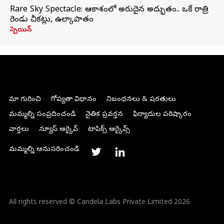
Rare Sky Spectacle: ఆకాశంలో అరుదైన అద్భుతం.. ఒకే రాత్రి
రెండు చీకట్లు, ఉల్కాపాతం
స్పెయిన్
మా గురించి
గోప్యతా విధానం
నిబంధనలు & షరతులు
మమ్మల్ని సంప్రదించండి
నైతిక ప్రవర్తన
ఫిర్యాదుల పరిష్కారం
వార్తలు
న్యూస్ ఆర్కైవ్
టాపిక్స్ ఆర్కైవ్స్
మమ్మల్ని అనుసరించండి
All rights reserved © Candela Labs Private Limited 2026