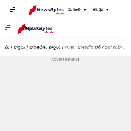
మరింత
Telugu
Telugu
హోమ్
/
వార్తలు
/
భారతదేశం వార్తలు
/
Pune : పూణెలోని హోటల్ గదిలో మహిళా టెక్కీని కాల్చి చంపిన బాయ్‌ఫ్రెండ్
ADVERTISEMENT