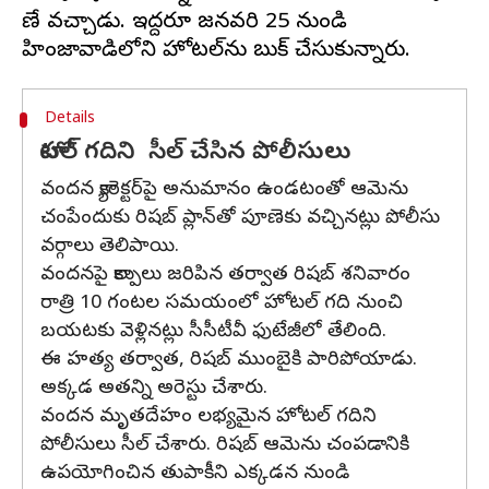
పూణే వచ్చాడు. ఇద్దరూ జనవరి 25 నుండి
Details
హోటల్ గదిని సీల్ చేసిన పోలీసులు
వందన క్యారెక్టర్‌పై అనుమానం ఉండటంతో ఆమెను
చంపేందుకు రిషబ్‌ ప్లాన్‌తో పూణెకు వచ్చినట్లు పోలీసు
వర్గాలు తెలిపాయి.
వందనపై కాల్పులు జరిపిన తర్వాత రిషబ్ శనివారం
రాత్రి 10 గంటల సమయంలో హోటల్ గది నుంచి
బయటకు వెళ్లినట్లు సీసీటీవీ ఫుటేజీలో తేలింది.
ఈ హత్య తర్వాత, రిషబ్ ముంబైకి పారిపోయాడు.
అక్కడ అతన్ని అరెస్టు చేశారు.
వందన మృతదేహం లభ్యమైన హోటల్ గదిని
పోలీసులు సీల్ చేశారు. రిషబ్ ఆమెను చంపడానికి
ఉపయోగించిన తుపాకీని ఎక్కడన నుండి