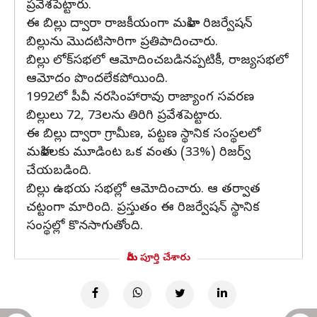
ప్రవేశపెట్టారు.
ఈ బిల్లు ద్వారా రాజకీయంగా మహిళా రిజర్వేషన్
బిల్లును మొదటిసారిగా ప్రతిపాదించారు.
బిల్లు లోక్‌సభలో ఆమోదించబడినప్పటికీ, రాజ్యసభలో
ఆమోదం పొందలేకపోయింది.
1992లో పీవీ నరసింహారావు రాజ్యాంగ సవరణ
బిల్లులు 72, 73లను తిరిగి ప్రవేశపెట్టారు.
ఈ బిల్లు ద్వారా గ్రామీణ, పట్టణ స్థానిక సంస్థలలో
మహిళలకు మూడింట ఒక వంతు (33%) రిజర్వ్
చేయబడింది.
బిల్లు ఉభయ సభల్లో ఆమోదించారు. ఆ తర్వాత
చట్టంగా మారింది. ప్రస్తుతం ఈ రిజర్వేషన్ స్థానిక
సంస్థల్లో కొనసాగుతోంది.
మీరు పూర్తి చేశారు