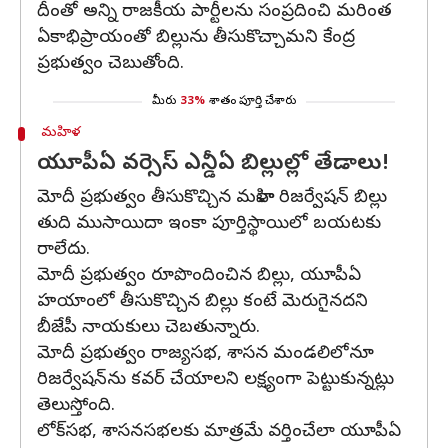
దీంతో అన్ని రాజకీయ పార్టీలను సంప్రదించి మరింత
ఏకాభిప్రాయంతో బిల్లును తీసుకొచ్చామని కేంద్ర
ప్రభుత్వం చెబుతోంది.
మీరు
33%
శాతం పూర్తి చేశారు
మహిళ
యూపీఏ వర్సెస్ ఎన్డీఏ బిల్లుల్లో తేడాలు!
మోదీ ప్రభుత్వం తీసుకొచ్చిన మహిళా రిజర్వేషన్ బిల్లు
తుది ముసాయిదా ఇంకా పూర్తిస్థాయిలో బయటకు
రాలేదు.
మోదీ ప్రభుత్వం రూపొందించిన బిల్లు, యూపీఏ
హయాంలో తీసుకొచ్చిన బిల్లు కంటే మెరుగైనదని
బీజేపీ నాయకులు చెబతున్నారు.
మోదీ ప్రభుత్వం రాజ్యసభ, శాసన మండలిలోనూ
రిజర్వేషన్‌ను కవర్ చేయాలని లక్ష్యంగా పెట్టుకున్నట్లు
తెలుస్తోంది.
లోక్‌సభ, శాసనసభలకు మాత్రమే వర్తించేలా యూపీఏ