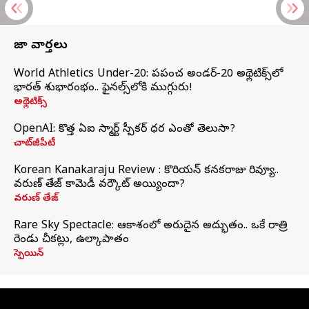
తాజా వార్తలు
World Athletics Under-20: ప్రపంచ అండర్-20 అథ్లెటిక్స్‌లో
భారత్‌ శుభారంభం.. ఫైనల్స్‌లోకి ముగ్గురు!
అథ్లెటిక్స్
OpenAI: కొత్త ఏఐ స్మార్ట్ స్పీకర్ ధర ఎంతో తెలుసా?
చాట్‌జీపీటీ
Korean Kanakaraju Review : కొరియన్ కనకరాజు రివ్యూ..
వరుణ్ తేజ్ కామెడీ వర్కౌట్ అయ్యిందా?
వరుణ్ తేజ్
Rare Sky Spectacle: ఆకాశంలో అరుదైన అద్భుతం.. ఒకే రాత్రి
రెండు చీకట్లు, ఉల్కాపాతం
స్పెయిన్