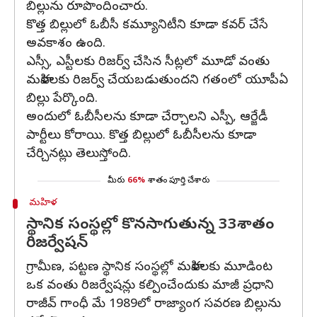
బిల్లును రూపొందించారు.
కొత్త బిల్లులో ఓబీసీ కమ్యూనిటీని కూడా కవర్ చేసే
అవకాశం ఉంది.
ఎస్సీ, ఎస్టీలకు రిజర్వ్ చేసిన సీట్లలో మూడో వంతు
మహిళలకు రిజర్వ్ చేయబడుతుందని గతంలో యూపీఏ
బిల్లు పేర్కొంది.
అందులో ఓబీసీలను కూడా చేర్చాలని ఎస్పీ, ఆర్జేడీ
పార్టీలు కోరాయి. కొత్త బిల్లులో ఓబీసీలను కూడా
చేర్చినట్లు తెలుస్తోంది.
మీరు
66%
శాతం పూర్తి చేశారు
మహిళ
స్థానిక సంస్థల్లో కొనసాగుతున్న 33శాతం
రిజర్వేషన్
గ్రామీణ, పట్టణ స్థానిక సంస్థల్లో మహిళలకు మూడింట
ఒక వంతు రిజర్వేషన్లు కల్పించేందుకు మాజీ ప్రధాని
రాజీవ్ గాంధీ మే 1989లో రాజ్యాంగ సవరణ బిల్లును