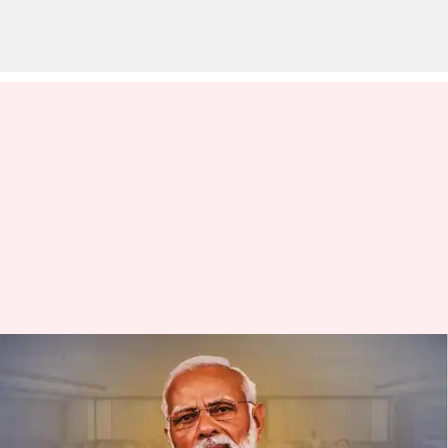
Women's Reservation Bill:
ఎన్డీఏ, యూపీఏ మహిళా రిజర్వేషన్
బిల్లుల మధ్య తేడా ఏంటి?