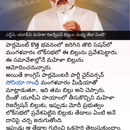
వ్రాసిన వారు
Sep 19, 2023
05:06 pm
Stalin
ఈ వార్తాకథనం ఏంటి
చారిత్రాత్మక
మహిళా రిజర్వేషన్ బిల్లు
కు కేంద్ర
ఎన్డీఏ, యూపీఏ మహిళా రిజర్వేషన్ బిల్లుల మధ్య తేడా ఏంటి?
మంత్రివర్గం సోమవారం ఆమోదం తెలిపింది.
పార్లమెంట్ కొత్త భవనంలో జరిగిన తొలి సెషన్‍‌లో
మంగళవారం లోక్‌సభలో ఈ బిల్లును ప్రవేశపెట్టారు.
ఈ సమావేశాల్లోనే మహిళా బిల్లును
ఆమోదించనున్నారు.
అయితే కాంగ్రెస్ పార్లమెంటరీ పార్టీ చైర్‌పర్సన్
సోనియా గాంధీ
మంగళవారం మీడియాతో
మాట్లాడుతూ.. ఇది తమ బిల్లు అని చెప్పారు.
దీంతో యూపీఏ హయాంలో తీసుకొచ్చిని మహిళా
రిజర్వేషన్ బిల్లుకు, ఇప్పుడు మోదీ ప్రభుత్వం
లోక్‌సభలో ప్రవేశపెట్టిన బిల్లుకు తేడాలు ఏంటి అనే
దానిపై చర్చ జరుగుతోంది.