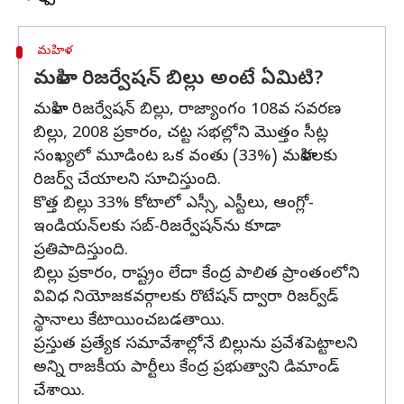
మహిళ
మహిళా రిజర్వేషన్ బిల్లు అంటే ఏమిటి?
మహిళా రిజర్వేషన్ బిల్లు, రాజ్యాంగం 108వ సవరణ
బిల్లు, 2008 ప్రకారం, చట్ట సభల్లోని మొత్తం సీట్ల
సంఖ్యలో మూడింట ఒక వంతు (33%) మహిళలకు
రిజర్వ్ చేయాలని సూచిస్తుంది.
కొత్త బిల్లు 33% కోటాలో ఎస్సీ, ఎస్టీలు, ఆంగ్లో-
ఇండియన్‌లకు సబ్-రిజర్వేషన్‌ను కూడా
ప్రతిపాదిస్తుంది.
బిల్లు ప్రకారం, రాష్ట్రం లేదా కేంద్ర పాలిత ప్రాంతంలోని
వివిధ నియోజకవర్గాలకు రొటేషన్ ద్వారా రిజర్వ్‌డ్
స్థానాలు కేటాయించబడతాయి.
ప్రస్తుత ప్రత్యేక సమావేశాల్లోనే బిల్లును ప్రవేశపెట్టాలని
అన్ని రాజకీయ పార్టీలు కేంద్ర ప్రభుత్వాని డిమాండ్
చేశాయి.