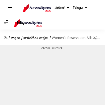
మరింత
Telugu
Telugu
హోమ్
/
వార్తలు
/
భారతదేశం వార్తలు
/
Women's Reservation Bill: ఎన్డీఏ, యూపీఏ మహిళా రిజర్వేషన్ బిల్లుల మధ్య తేడా ఏంటి?
ADVERTISEMENT