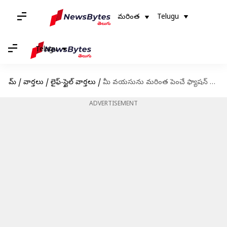
మరింత
Telugu
Telugu
హోమ్
/
వార్తలు
/
లైఫ్-స్టైల్ వార్తలు
/
మీ వయసును మరింత పెంచే ఫ్యాషన్ మిస్టేక్స్ అస్సలు చేయకండి
ADVERTISEMENT