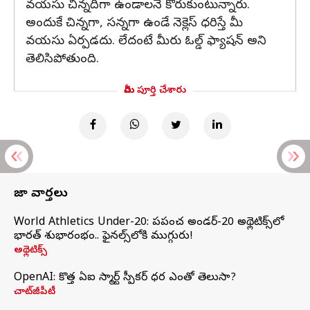
వయసు చిన్నదిగా ఉండాలనే కోరుకుంటున్నారు.
అందుకే చిన్నగా, సన్నగా ఉండే నెక్లెస్ ధరిస్తే మీ
వయసు ఏర్పడదు. లేదంటే మీరు ఓల్డ్ ఫ్యాషన్ అని
తెలిసిపోతుంది.
మీరు పూర్తి చేశారు
తాజా వార్తలు
World Athletics Under-20: ప్రపంచ అండర్-20 అథ్లెటిక్స్‌లో
భారత్‌ శుభారంభం.. ఫైనల్స్‌లోకి ముగ్గురు!
అథ్లెటిక్స్
OpenAI: కొత్త ఏఐ స్మార్ట్ స్పీకర్ ధర ఎంతో తెలుసా?
చాట్‌జీపీటీ