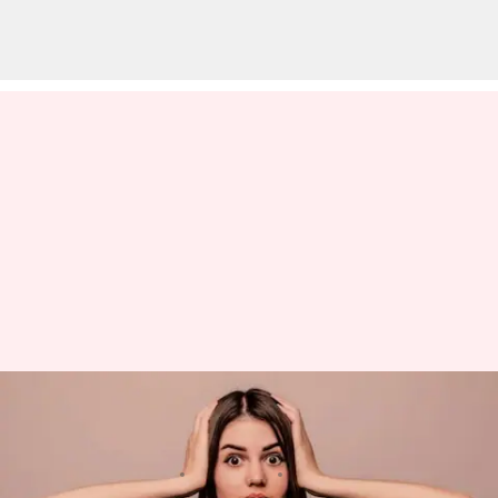
మీ వయసును మరింత పెంచే ఫ్యాషన్
మిస్టేక్స్ అస్సలు చేయకండి
వ్రాసిన వారు
Feb 28, 2023
03:06 pm
Sriram Pranateja