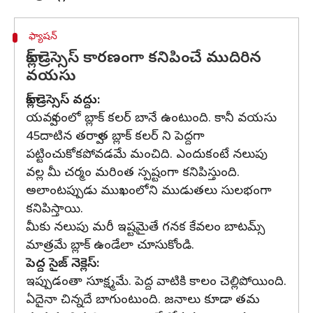
ఫ్యాషన్
బ్లాక్ డ్రెస్సెస్ కారణంగా కనిపించే ముదిరిన
వయసు
బ్లాక్ డ్రెస్సెస్ వద్దు:
యవ్వనంలో బ్లాక్ కలర్ బానే ఉంటుంది. కానీ వయసు
45దాటిన తర్వాత బ్లాక్ కలర్ ని పెద్దగా
పట్టించుకోకపోవడమే మంచిది. ఎందుకంటే నలుపు
వల్ల మీ చర్మం మరింత స్పష్టంగా కనిపిస్తుంది.
అలాంటప్పుడు ముఖంలోని ముడుతలు సులభంగా
కనిపిస్తాయి.
మీకు నలుపు మరీ ఇష్టమైతే గనక కేవలం బాటమ్స్
మాత్రమే బ్లాక్ ఉండేలా చూసుకోండి.
పెద్ద సైజ్ నెక్లెస్:
ఇప్పుడంతా సూక్ష్మమే. పెద్ద వాటికి కాలం చెల్లిపోయింది.
ఏదైనా చిన్నదే బాగుంటుంది. జనాలు కూడా తమ