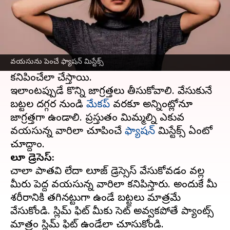
ఈ వార్తాకథనం ఏంటి
ఎక్కువ వయసున్న కనిపించాలని ఎవ్వరికీ
అనిపించదు. కానీ కొన్నిసార్లు మీరు వేసుకునే బట్టలు,
వయసును పెంచే ఫ్యాషన్ మిస్టేక్స్
మీ అసలైన వయసు కన్నా ఎక్కువ వయసున్న వారిలా
కనిపించేలా చేస్తాయి.
ఇలాంటప్పుడే కొన్ని జాగ్రత్తలు తీసుకోవాలి. వేసుకునే
బట్టల దగ్గర నుండి
మేకప్
వరకూ అన్నింట్లోనూ
జాగ్రత్తగా ఉండాలి. ప్రస్తుతం మిమ్మల్ని ఎక్కువ
వయసున్న వారిలా చూపించే
ఫ్యాషన్
మిస్టేక్స్ ఏంటో
లూజ్ డ్రెసెస్:
చాలా పాతవి లేదా లూజ్ డ్రెస్సెస్ వేసుకోవడం వల్ల
మీరు పెద్ద వయసున్న వారిలా కనిపిస్తారు. అందుకే మీ
శరీరానికి తగినట్టుగా ఉండే బట్టలు మాత్రమే
వేసుకోండి. స్లిమ్ ఫిట్ మీకు సెట్ అవ్వకపోతే ప్యాంట్స్