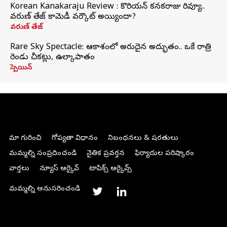
Korean Kanakaraju Review : కొరియన్ కనకరాజు రివ్యూ..
వరుణ్ తేజ్ కామెడీ వర్కౌట్ అయ్యిందా?
వరుణ్ తేజ్
Rare Sky Spectacle: ఆకాశంలో అరుదైన అద్భుతం.. ఒకే రాత్రి
రెండు చీకట్లు, ఉల్కాపాతం
స్పెయిన్
మా గురించి
గోప్యతా విధానం
నిబంధనలు & షరతులు
మమ్మల్ని సంప్రదించండి
నైతిక ప్రవర్తన
ఫిర్యాదుల పరిష్కారం
వార్తలు
న్యూస్ ఆర్కైవ్
టాపిక్స్ ఆర్కైవ్స్
మమ్మల్ని అనుసరించండి