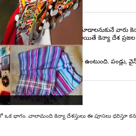
కువగా ఉంటుంది. అడవి జంతువులను చూడాలనుకునే వారు కె
న ప్రదేశాలు చాలానే ఉన్నాయి. అయితే కెన్యా దేశ ప్రజల స
 కెన్యా. ఇక్కడ కాఫీ చాలా స్ట్రాంగ్ గా ఉంటుంది. పండ్లు, వై
తిలో ఒక భాగం. చాలామంది కెన్యా దేశస్తులు ఈ పూసలు ధరిస్తూ