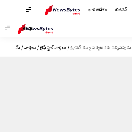
భారతదేశం
బిజినెస్
Telugu
హోమ్
/
వార్తలు
/
లైఫ్-స్టైల్ వార్తలు
/
ట్రావెల్: కెన్యా పర్యటనకు వెళ్ళినపుడ