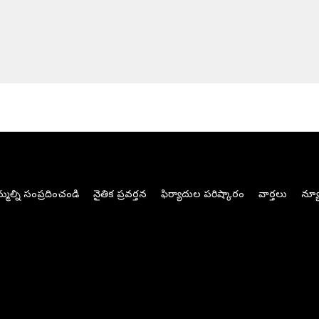
మల్ని సంప్రదించండి
నైతిక ప్రవర్తన
ఫిర్యాదుల పరిష్కారం
వార్తలు
న్యూ