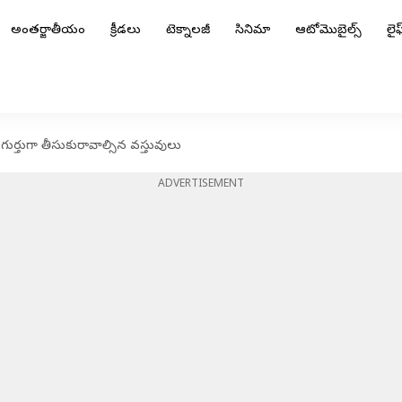
అంతర్జాతీయం
క్రీడలు
టెక్నాలజీ
సినిమా
ఆటోమొబైల్స్
లైఫ్
ు గుర్తుగా తీసుకురావాల్సిన వస్తువులు
ADVERTISEMENT