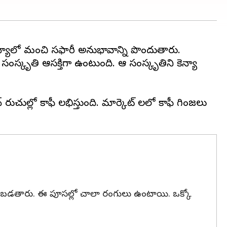
న్యాలో మంచి సఫారీ అనుభావాన్ని పొందుతారు.
ంస్కృతి ఆసక్తిగా ఉంటుంది. ఆ సంస్కృతిని కెన్యా
న్ రుచుల్లో కాఫీ లభిస్తుంది. మార్కెట్ లలో కాఫీ గింజలు
 కనబడతారు. ఈ పూసల్లో చాలా రంగులు ఉంటాయి. ఒక్కో