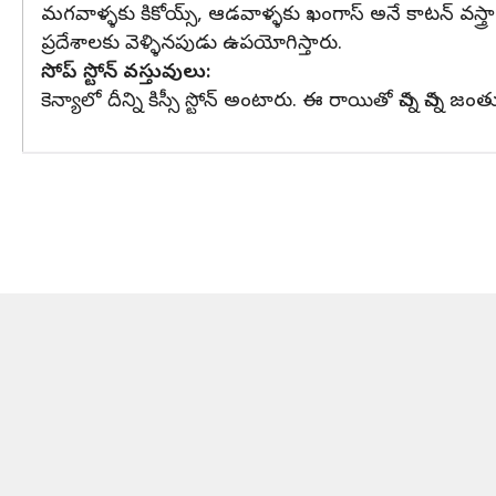
మగవాళ్ళకు కికోయ్స్, ఆడవాళ్ళకు ఖంగాస్ అనే కాటన్ వస్త్రా
ప్రదేశాలకు వెళ్ళినపుడు ఉపయోగిస్తారు.
సోప్ స్టోన్ వస్తువులు:
కెన్యాలో దీన్ని కిస్సీ స్టోన్ అంటారు. ఈ రాయితో చిన్న 