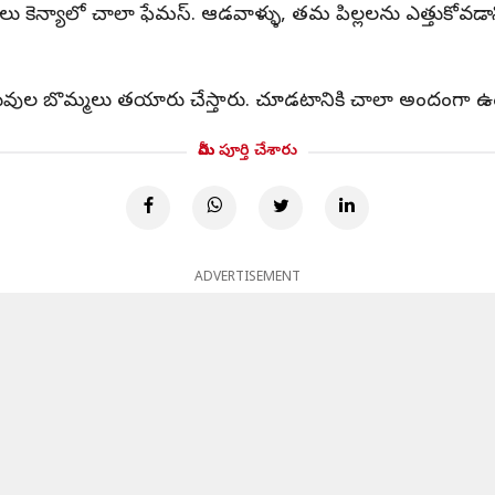
లు కెన్యాలో చాలా ఫేమస్. ఆడవాళ్ళు, తమ పిల్లలను ఎత్తుకోవడానిక
చిన్న జంతువుల బొమ్మలు తయారు చేస్తారు. చూడటానికి చాలా అందంగా
మీరు పూర్తి చేశారు
ADVERTISEMENT