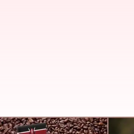
ట్రావెల్: కెన్యా పర్యటనకు వెళ్ళినపుడు 