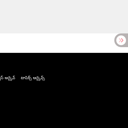
స్ ఆర్కైవ్
టాపిక్స్ ఆర్కైవ్స్