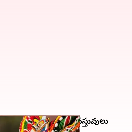
గుర్తుగా తీసుకురావాల్సిన వస్తువులు