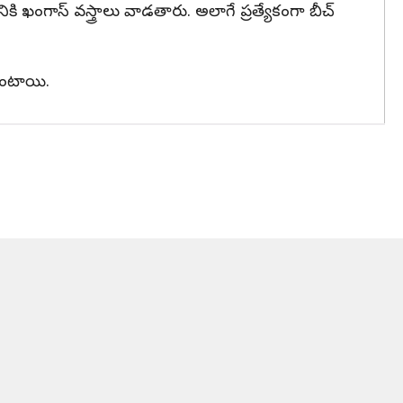
ి ఖంగాస్ వస్త్రాలు వాడతారు. అలాగే ప్రత్యేకంగా బీచ్
 ఉంటాయి.