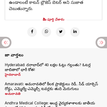
ఉండాలంటే కాటన్ బ్లౌజెస్ బెటర్ అని సుజాత
చెబుతున్నారు.
మీరు పూర్తి చేశారు
తాజా వార్తలు
Hyderabad: హైదరాబాద్‌లో 40 లక్షల ఓట్లు గల్లంతు? ఓటర్ల
జాబితాలో భారీ కోత!
హైదరాబాద్
Amaravati: అమరావతిలో కీలక ప్రాజెక్టులు రెడీ.. సీడ్‌ యాక్సెస్‌
రోడ్డు, ఎమ్మెల్యే-ఎమ్మెల్సీ టవర్లకు తుది మెరుగులు
అమరావతి
Andhra Medical College: ఆంధ్ర వైద్యకళాశాలకు జాతీయ