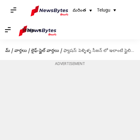
మరింత
Telugu
Telugu
హోమ్
/
వార్తలు
/
లైఫ్-స్టైల్ వార్తలు
/
ఫ్యాషన్: పెళ్ళిళ్ళ సీజన్ లో ఇలాంటి స్టైలిష్ బ్లౌజెస్ ని మీ బీరువాలో ఉంచుకోండి
ADVERTISEMENT