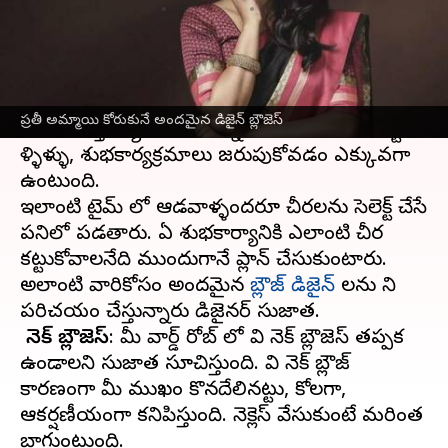
వ్రాసిన వారు
Feb 17, 2023
06:05 pm
Sriram Pranateja
ఈ వార్తాకథనం ఏంటి
పెళ్ళిళ్ళ సీజన్ వచ్చేసింది. ఇప్పటి నుండి మొదలు పెడితే
ప్రతీ అమ్మాయి కోరుకునే అందమైన డిజైన్ బ్లౌజెస్
వేసవి పూర్తయ్యే వరకూ అన్నీ మంచి రోజులే కాబట్టి
పెళ్ళిళ్ళు, శుభకార్యక్రమాలు జరుపుకోవడం ఎక్కువగా
ఉంటుంది.
ఇలాంటి టైమ్ లో ఆడవాళ్ళందరూ చీరలను సెలెక్ట్ చేసే
పనిలో పడతారు. ఏ శుభకార్యానికి ఎలాంటి చీర
కట్టుకోవాలనేది ముందుగానే ప్లాన్ చేసుకుంటారు.
అలాంటి వారికోసం అందమైన
బ్లౌజ్ డిజైన్
లను ని
వి నెక్ బ్లౌజెస్
: మీ వార్డ్ రోబ్ లో వి నెక్ బ్లౌజెస్ తప్పక
ఉండాలని సుజాత సూచిస్తుంది. వి నెక్ బ్లౌజ్
కారణంగా మీ ముఖం కొనదేలినట్టు, కోలగా,
ఆకర్షణీయంగా కనిపిస్తుంది. నెక్లెస్ వేసుకుంటే మరింత