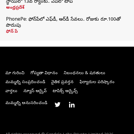
స్థాయిలో 13వ ర్యాంకు.. ఏపీలో టాప్
ఆంధ్రప్రదేశ్
PhonePe: ఫోన్‌పేలో ఎఫ్‌డీ, ఆర్‌డీ సేవలు.. రోజుకు రూ.100తో
పొదుపు
ఫోన్‌ పే
మా గురించి
గోప్యతా విధానం
నిబంధనలు & షరతులు
మమ్మల్ని సంప్రదించండి
నైతిక ప్రవర్తన
ఫిర్యాదుల పరిష్కారం
వార్తలు
న్యూస్ ఆర్కైవ్
టాపిక్స్ ఆర్కైవ్స్
మమ్మల్ని అనుసరించండి