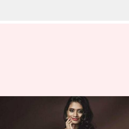
ఫ్యాషన్: పెళ్ళిళ్ళ సీజన్ లో ఇలాంటి
స్టైలిష్ బ్లౌజెస్ ని మీ బీరువాలో
ఉంచుకోండి