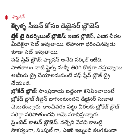
ఫ్యాషన్
పెళ్ళిళ్ళ సీజన్ కోసం డిజైనర్ బ్లౌజెస్
హాల్తేర్ టై రివర్సిబుల్ బ్లౌజెస్
: ఇలాంటి బ్లౌజెస్, ఎలాంటి చీరల
మీదికైనా సెట్ అవుతాయి. లెహంగా ధరించినపుడు
కూడా సెట్ అవుతాయి.
పఫ్ స్లీవ్ బ్లౌజ్
: ఫ్యాషన్ అనేది సర్కిల్ లాంటిది.
పాతకాలం నాటి స్టైల్స్ మళ్ళీ తిరిగి కొత్తగా వస్తున్నాయి.
అలా మీరు ట్రై చేయాలనుకుంటే పఫ్ స్లీవ్ బ్లౌజ్ ట్రై
చేయండి.
బ్రోకేడ్ బ్లౌజ్
: సాంప్రదాయ బద్దంగా కనిపించాలంటే
బ్రోకేడ్ బ్లౌజ్ డిజైన్ బాగుంటుందని డిజైనర్ సుజాత
చెబుతున్నారు. కాంచీవరం పట్టు చీరలకు బ్రోకేజ్ బ్లౌజ్
సరిగ్గా సరిపోతుందని ఆమె సూచిస్తున్నారు.
ప్రింటెడ్ కాటన్ బ్లౌజెస్
: వచ్చేది వేసవి కాబట్టి
సౌకర్యంగా, సింపుల్ గా, ఎలాంటి ఇబ్బంది కలగకుండా