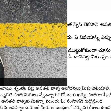
దుకంటే మీ జీవితంలో మీకంటూ కొంత స్పేస్ లేకపోతే అ
 వారికి తెలియాల్సిన అవసరం లేదు. ఏ విషయాన్ని ఎప్ప
ంగా ఫీలయ్యేలా మీ బాడీని ఎవ్వరూ ముట్టుకోకుండా చూసుక
ఉంటాయి. శృంగారం పట్ల అవతలి వాళ్ళ ఆలోచనలు మీకు తెలియాలి.
ున్నారు? ఎంత మిగులు చేస్తున్నారు? రోజువారి ఖర్చు ఎంత అనే ప్
 అవతలి వాళ్ళకు మీకన్నా ముందు మీ సంపాదనే గుర్తొస్తుంది.
 చూసి అసహ్యించుకుంటే మీరు ఆ బంధంలో ఎక్కువ రోజులు ఉండలేర