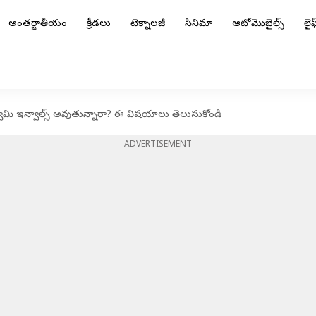
అంతర్జాతీయం
క్రీడలు
టెక్నాలజీ
సినిమా
ఆటోమొబైల్స్
లైఫ్
్వామి ఇన్వాల్స్ అవుతున్నారా? ఈ విషయాలు తెలుసుకోండి
ADVERTISEMENT