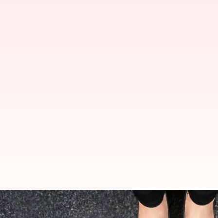
బంధం: ప్రతీ దానిలో మీ జీవిత భాగస