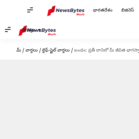
భారతదేశం
బిజినెస్
Telugu
హోమ్
/
వార్తలు
/
లైఫ్-స్టైల్ వార్తలు
/
బంధం: ప్రతీ దానిలో మీ జీవిత భాగస