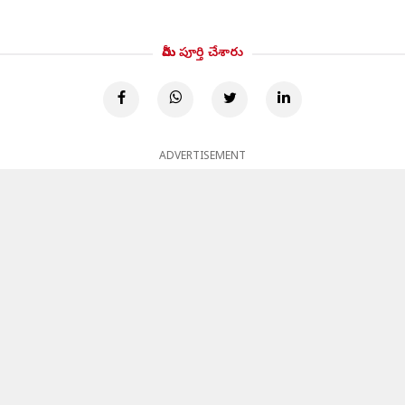
మీరు పూర్తి చేశారు
ADVERTISEMENT