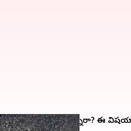
్వామి ఇన్వాల్స్ అవుతున్నారా? ఈ విషయ