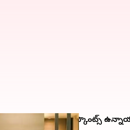
తం, వాచెస్ పై 85శాతం డిస్కౌంట్స్ ఉన్