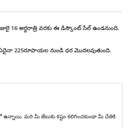
 జులై 16 అర్థరాత్రి వరకు ఈ డిస్కౌంట్ సేల్ ఉండనుంది.
ిల్క్, ఏదైనా 225రూపాయల నుండి ధర మొదలవుతుంది.
లో ఉన్నాయి. మరి మీ జేబుకు కష్టం కలిగించకుండా మీ చేతికి