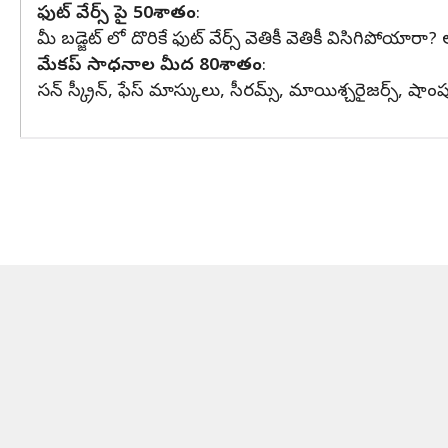
ఫుట్ వేర్స్ పై 50శాతం
:
మీ బడ్జెట్ లో దొరికే ఫుట్ వేర్స్ వెతికీ వెతికీ విసిగిపో
మేకప్ సాధనాల మీద 80శాతం
:
సన్ స్క్రీన్, ఫేస్ మాస్కులు, సీరమ్స్, మాయిశ్చరైజర్స్, షా