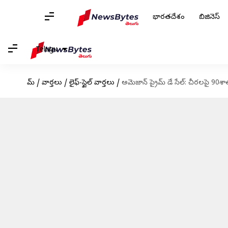
భారతదేశం
బిజినెస్
Telugu
హోమ్
/
వార్తలు
/
లైఫ్-స్టైల్ వార్తలు
/
అమెజాన్ ప్రైమ్ డే సేల్: చీరలపై 90శ