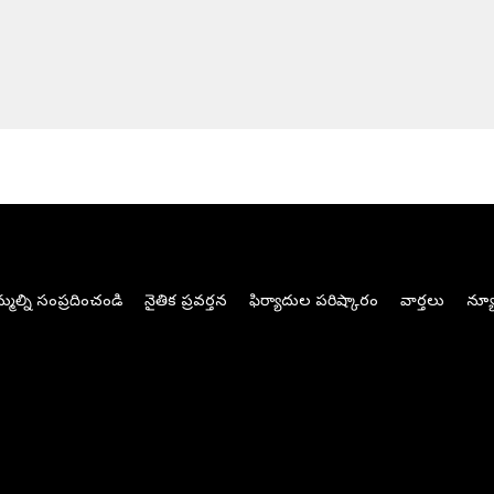
మల్ని సంప్రదించండి
నైతిక ప్రవర్తన
ఫిర్యాదుల పరిష్కారం
వార్తలు
న్యూ