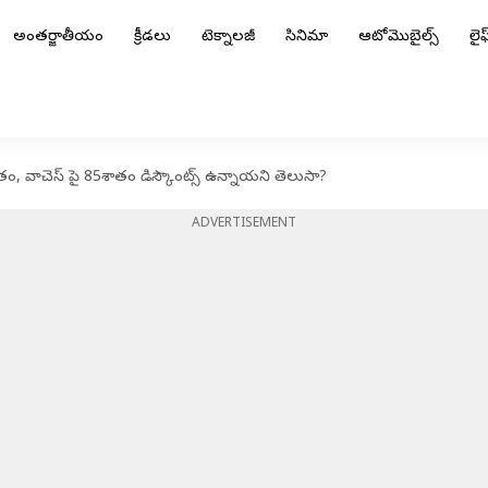
అంతర్జాతీయం
క్రీడలు
టెక్నాలజీ
సినిమా
ఆటోమొబైల్స్
లైఫ్
ాతం, వాచెస్ పై 85శాతం డిస్కౌంట్స్ ఉన్నాయని తెలుసా?
ADVERTISEMENT