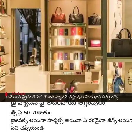
వ్రాసిన వారు
Jul 13, 2023
06:31 pm
Sriram Pranateja
ఈ వార్తాకథనం ఏంటి
అమెజాన్
ప్రైమ్ మెంబర్లకు అద్భుతమైన అవకాశం వచ్చేసింది.
చీరలపై 90శాతం తగ్గింపు:
ట్రెండీ సారీస్ కొనడానికి ఇదే మంచి సమయం. 70-90శా
వాచెస్ పై 85శాతం:
Details
అమెజాన్ ప్రైమ్ డే సేల్ రోజున ఫ్యాషన్ వస్తువుల మీద భారీ డిస్కౌంట్స్
డైలీ ఫ్యాషన్ పై అదిరిపోయే తగ్గింపులు
జీన్స్ పై 50-70శాతం
:
క్యాజువల్స్ అయినా ఫార్మల్స్ అయినా ఏ రకమైనా జీన్స్ అయిన
పని చెప్పేయండి.