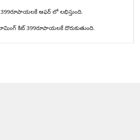
స్ 1,399రూపాయలకే ఆఫర్ లో లభిస్తుంది.
ి. గ్రూమింగ్ కిట్ 399రూపాయలకే దొరుకుతుంది.