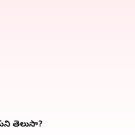
నాయని తెలుసా?