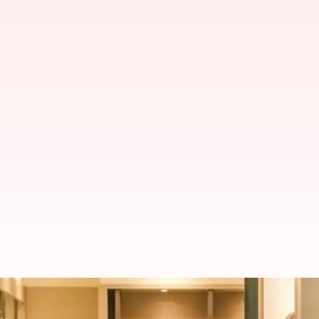
అమెజాన్ ప్రైమ్ డే సేల్: చీరలపై 90శా