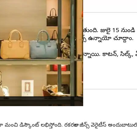
 అమెజాన్ ప్రైమ్ డే సేల్ మొదలు కాబోతుంది. జులై 15 నుండి
తం వరకు చీరలపై డిస్కౌంట్స్ లభిస్తున్నాయి. కాటన్, స
ా మంచి డిస్కౌంట్ లభిస్తోంది. రకరకాల జీన్స్ వెరైటీస్ అందుబాటు