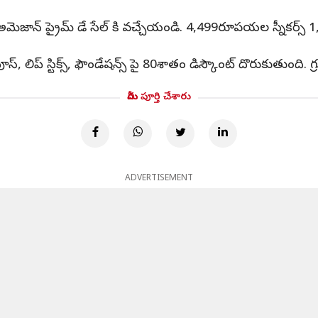
యారా? అమెజాన్ ప్రైమ్ డే సేల్ కి వచ్చేయండి. 4,499రూపయల స్నీకర్
ంపూస్, లిప్ స్టిక్స్, ఫౌండేషన్స్ పై 80శాతం డిస్కౌంట్ దొరుకుతుంద
మీరు పూర్తి చేశారు
ADVERTISEMENT