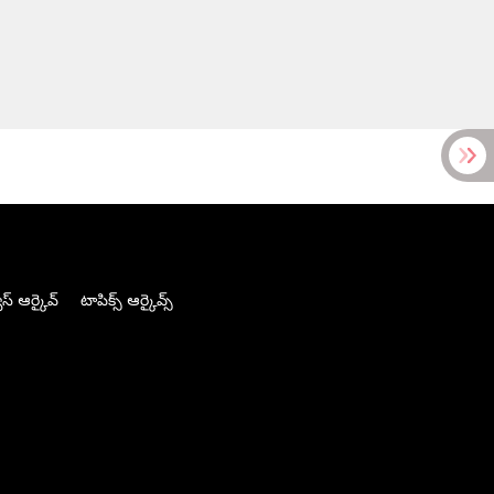
స్ ఆర్కైవ్
టాపిక్స్ ఆర్కైవ్స్