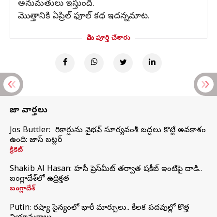
అనుమతులు ఇస్తుంది.
మొత్తానికి ఏప్రిల్ ఫూల్ కథ ఇదన్నమాట.
మీరు పూర్తి చేశారు
తాజా వార్తలు
Jos Buttler: నా రికార్డును వైభవ్ సూర్యవంశీ బద్దలు కొట్టే అవకాశం
ఉంది: జాస్ బట్లర్
క్రికెట్
Shakib Al Hasan: హసీనా ప్రెస్‌మీట్‌ తర్వాత షకీబ్‌ ఇంటిపై దాడి..
బంగ్లాదేశ్‌లో ఉద్రిక్తత
బంగ్లాదేశ్
Putin: రష్యా సైన్యంలో భారీ మార్పులు.. కీలక పదవుల్లో కొత్త