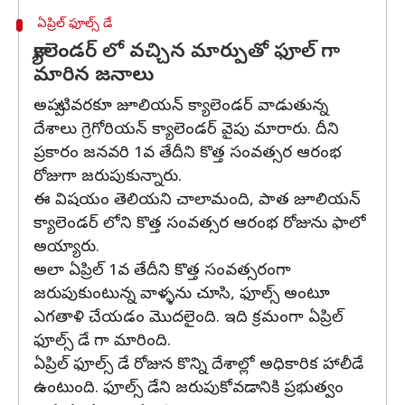
ఏప్రిల్ ఫూల్స్ డే
క్యాలెండర్ లో వచ్చిన మార్పుతో ఫూల్ గా
మారిన జనాలు
అప్పటివరకూ జూలియన్ క్యాలెండర్ వాడుతున్న
దేశాలు గ్రెగోరియన్ క్యాలెండర్ వైపు మారారు. దీని
ప్రకారం జనవరి 1వ తేదీని కొత్త సంవత్సర ఆరంభ
రోజుగా జరుపుకున్నారు.
ఈ విషయం తెలియని చాలామంది, పాత జూలియన్
క్యాలెండర్ లోని కొత్త సంవత్సర ఆరంభ రోజును ఫాలో
అయ్యారు.
అలా ఏప్రిల్ 1వ తేదీని కొత్త సంవత్సరంగా
జరుపుకుంటున్న వాళ్ళను చూసి, ఫూల్స్ అంటూ
ఎగతాళి చేయడం మొదలైంది. ఇది క్రమంగా ఏప్రిల్
ఫూల్స్ డే గా మారింది.
ఏప్రిల్ ఫూల్స్ డే రోజున కొన్ని దేశాల్లో అధికారిక హాలీడే
ఉంటుంది. ఫూల్స్ డేని జరుపుకోవడానికి ప్రభుత్వం