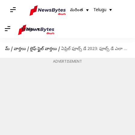
మరింత
Telugu
Telugu
హోమ్
/
వార్తలు
/
లైఫ్-స్టైల్ వార్తలు
/
ఏప్రిల్ ఫూల్స్ డే 2023: ఫూల్స్ డే ఎలా పుట్టింది? దీని వెనుక కథేంటి?
ADVERTISEMENT