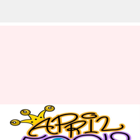
ఏప్రిల్ ఫూల్స్ డే 2023: ఫూల్స్ డే ఎలా
పుట్టింది? దీని వెనుక కథేంటి?
వ్రాసిన వారు
Apr 01, 2023
11:24 am
Sriram Pranateja