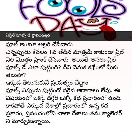
ఈ వార్తాకథనం ఏంటి
ఏప్రిల్ 1
వ తేదీ రాగానే అవతలి వారిని ప్రాంక్ చేయడం
అందరికీ అలవాటు. చిన్నప్పుడు ఇది మరింత
ఏప్రిల్ ఫూల్స్ డే ప్రాముఖ్యత
ఎక్కువగా ఉండేది. స్కూళ్ళలో అయితే ఏప్రిల్ ఫూల్
ఫూల్ అంటూ అల్లరి చేసేవారు.
చిన్నప్పుడు కేవలం 1వ తేదీన మాత్రమే కాకుండా ఏప్రిల్
నెల మొత్తం ప్రాంక్ చేసేవారు. అయితే అసలు ఏప్రిల్
ఫూల్స్ డే ఎలా పుట్టింది? దీని వెనుక కథేంటో మీకు
తెలుసా?
ఇక్కడ తెలుసుకునే ప్రయత్నం చేద్దాం.
ఫూల్స్ ఎప్పుడు పుట్టిందో సరైన ఆధారాలు లేవు. ఈ
విషయంలో ఒక్కో దగ్గర ఒక్కో కథ ప్రచారంలో ఉంది.
కాకపోతే ఎక్కువ దేశాల్లో ప్రచారంలో ఉన్న కథ
ప్రకారం, ప్రపంచంలోని చాలా దేశాలు తమ క్యాలెడర్