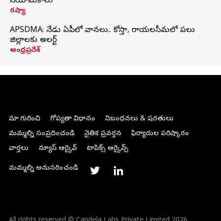
నియామకాలు
రష్యా
APSDMA: నేడు ఏపీలో వానలు.. కోస్తా, రాయలసీమలో పలు
జిల్లాలకు అలర్ట్
ఆంధ్రప్రదేశ్
మా గురించి
గోప్యతా విధానం
నిబంధనలు & షరతులు
మమ్మల్ని సంప్రదించండి
నైతిక ప్రవర్తన
ఫిర్యాదుల పరిష్కారం
వార్తలు
న్యూస్ ఆర్కైవ్
టాపిక్స్ ఆర్కైవ్స్
మమ్మల్ని అనుసరించండి
All rights reserved © Candela Labs Private Limited 2026