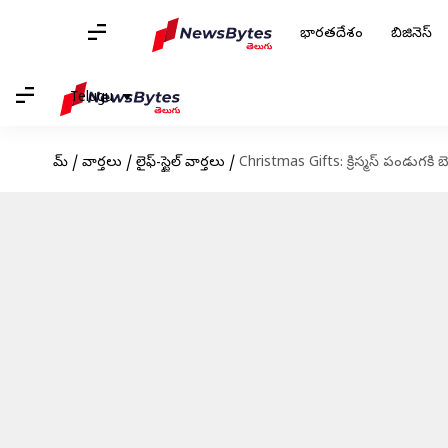
భారతదేశం
బిజినెస్
Telugu
హోమ్
/
వార్తలు
/
లైఫ్-స్టైల్ వార్తలు
/
Christmas Gifts: క్రిస్మస్‌ పండుగకి బె