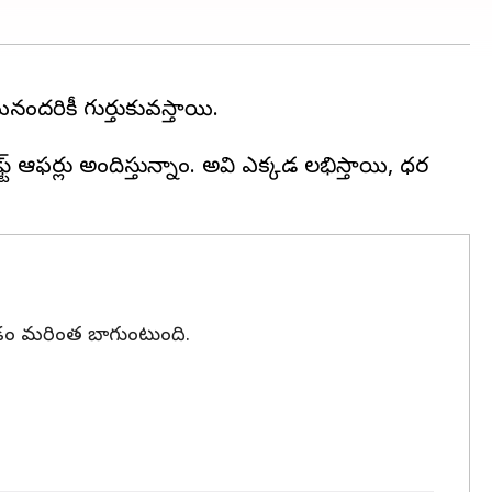
ందరికీ గుర్తుకువస్తాయి.
్ట్‌ ఆఫర్లు అందిస్తున్నాం. అవి ఎక్కడ లభిస్తాయి, ధర
 ఇవ్వడం మరింత బాగుంటుంది.