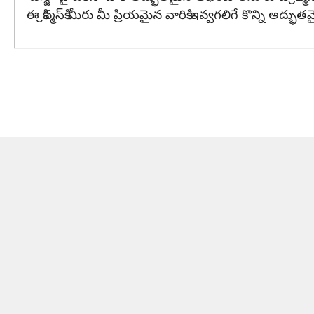
ఈ క్రిస్మస్‌కి మీరు మీ ప్రియమైన వారికి ఇవ్వగలిగే కొన్ని అద్భు