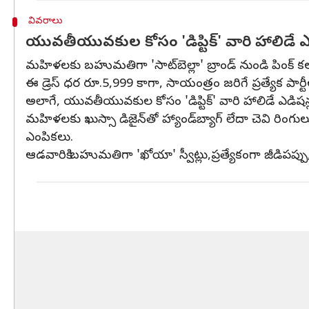
వివరాలు
యువతీయువకుల కోసం 'డిప్టిక్‌' వారి హాలిడే ఎ
మహిళలకు బహుమతిగా 'సాట్‌బెల్లా' బ్రాండ్‌ నుండి పింక్‌ కలర్
ఈ డ్రెస్‌ ధర రూ.5,999 కాగా, సాయంత్రం జరిగే ప్రత్యేక పార
అలాగే, యువతీయువకుల కోసం 'డిప్టిక్‌' వారి హాలిడే ఎడిషన్లు
మహిళలకు ఖుస్సా డిజైన్‌తో హ్యాండ్‌బ్యాగ్‌ లేదా చెవి రింగులు 
ఎంపికలు.
ఆడవారికి బహుమతిగా 'ఖోయా' స్వీట్లు,ప్రత్యేకంగా జీడిపప్పు,