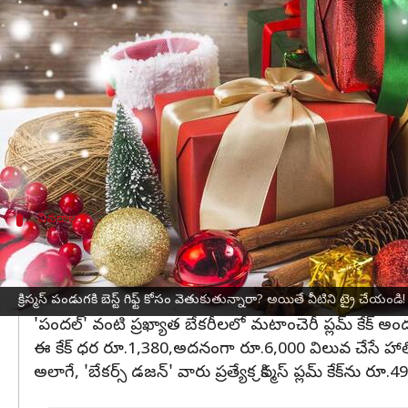
వ్రాసిన వారు
Dec 23, 2024
11:26 am
Sirish Praharaju
ఈ వార్తాకథనం ఏంటి
ప్రపంచవ్యాప్తంగా
క్రిస్మస్‌
వేడుకలు సందడి చేస్తున్నాయి. 
ప్రతి సంవత్సరం, మనం తమకు ఇష్టమైన వారికి గిఫ్ట్‌లు ఇచ్
మీరు కూడా ఈ క్రిస్మస్‌ సందర్భంగా కరువైన గిఫ్ట్‌ విషయాల
వివరాలు
మటాంచెరీ ప్లమ్‌ కేక్‌
క్రిస్మస్‌ వేడుకల్లో కేక్‌ ముఖ్యమైన పాత్రను పోషిస్తుంది. అ
ఆరోగ్యకరమైన, రుచికరమైన కేకులను డ్రైఫ్రూట్స్‌, షుగర్‌ లెస్
క్రిస్మస్‌ పండుగకి బెస్ట్ గిఫ్ట్‌ కోసం వెతుకుతున్నారా? అయితే వీటిని ట్రై చేయండి!
'పందల్‌' వంటి ప్రఖ్యాత బేకరీలలో మటాంచెరీ ప్లమ్‌ కేక్‌ 
ఈ కేక్‌ ధర రూ.1,380,అదనంగా రూ.6,000 విలువ చేసే హాలిడ
అలాగే, 'బేకర్స్‌ డజన్‌' వారు ప్రత్యేక క్రిస్మస్‌ ప్లమ్‌ కేక్‌ను ర