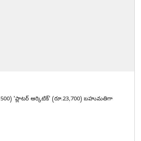
 (రూ.8,500) 'ప్లాటర్‌ ఆర్కిటిక్‌' (రూ.23,700) బహుమతిగా
.