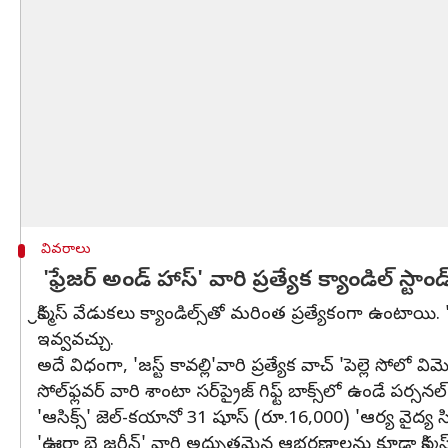
వివరాలు
'ఫ్రేజర్‌ అండ్‌ హాస్‌' వారి ప్రత్యేక క్యాండిల్‌ స్టాండ్
క్రిస్మస్‌ వేడుకలు క్యాండిల్స్‌తో మరింత ప్రత్యేకంగా ఉంటాయి. '
ఇవ్వవచ్చు.
అదే విధంగా, 'జస్ట్ కావల్లి'వారి ప్రత్యేక వాచ్‌ 'పెల్లె సోలో
సోల్‌ఫ్లవర్‌ వారి శాంటా సర్‌ప్రైజ్‌ గిఫ్ట్‌ బాక్స్‌లో ఉండే పర్సనల్‌
'ఆసిక్స్‌' జెల్-కయానో 31 షూస్‌ (రూ.16,000) 'ఆర్య వైద్య స్
'ఊర్జా బై జరీన్‌' వారి అద్భుతమైన ఆభరణాలను కూడా క్రిస