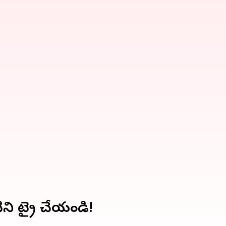
టిని ట్రై చేయండి!