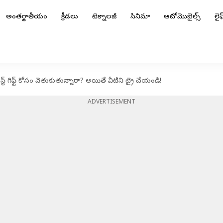
అంతర్జాతీయం
క్రీడలు
టెక్నాలజీ
సినిమా
ఆటోమొబైల్స్
లైఫ్
స్ట్ గిఫ్ట్‌ కోసం వెతుకుతున్నారా? అయితే వీటిని ట్రై చేయండి!
ADVERTISEMENT