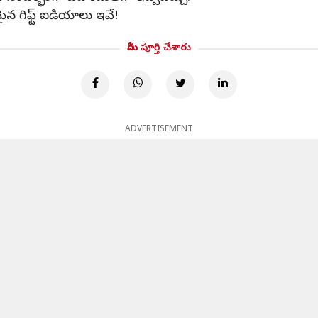
తమైన గిఫ్ట్‌ ఐడియాలు ఇవే!
మీరు పూర్తి చేశారు
ADVERTISEMENT