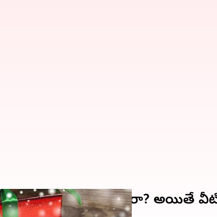
్ట్ గిఫ్ట్‌ కోసం వెతుకుతున్నారా? అయితే వీ