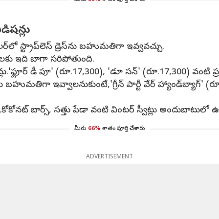
మీరు
33%
శాతం పూర్తి చేశారు
డిషన్లు
‌లో స్ట్రాప్‌లెస్‌ డ్రెస్‌ను బహుమతిగా ఇవ్వవచ్చు.
్టీలకు ఇది బాగా సరిపోతుంది.
.'ఫ్లూర్‌ డీ పూ' (రూ.17,300), 'డూ సన్‌' (రూ.17,300) వంటి ప్రత్
బహుమతిగా ఇవ్వాలనుకుంటే,'గ్రీన్‌ పార్టీ వేర్‌ హ్యాండ్‌బ్యాగ్‌' (ర
కోకోనట్‌ బార్స్‌, సత్తు పేడా వంటి వింటర్‌ స్వీట్లు అందుబాటులో 
మీరు
66%
శాతం పూర్తి చేశారు
ADVERTISEMENT