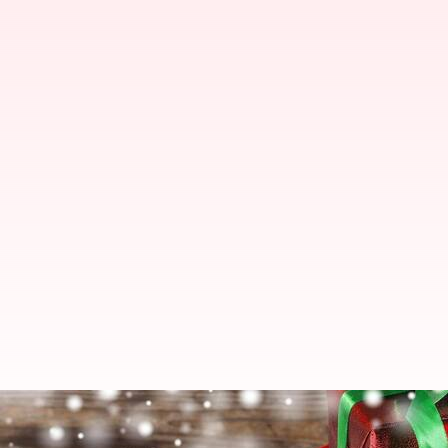
Christmas Gifts: క్రిస్మస్‌ పండుగకి బెస