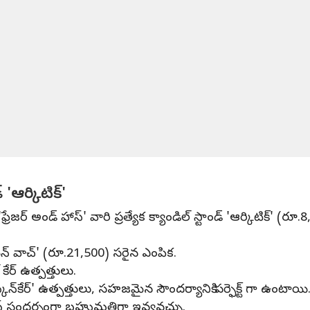
‌ 'ఆర్కిటిక్‌'
ఫ్రేజర్‌ అండ్‌ హాస్‌' వారి ప్రత్యేక క్యాండిల్‌ స్టాండ్‌ 'ఆర్కిటిక్‌'
 విమెన్‌ వాచ్' (రూ.21,500) సరైన ఎంపిక.
 కేర్‌ ఉత్పత్తులు.
కిన్‌కేర్‌' ఉత్పత్తులు, సహజమైన సౌందర్యానికి పర్ఫెక్ట్ గా ఉంటాయి
్మస్‌ సందర్భంగా బహుమతిగా ఇవ్వవచ్చు.