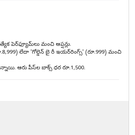
యేక పెర్‌ఫ్యూమ్‌లు మంచి ఆప్షన్లు.
ూ.8,999) లేదా 'గోల్డెన్‌ బై రీ ఇయర్‌రింగ్స్‌' (రూ.999) మంచి
ఉన్నాయి. ఆరు పీస్‌ల బాక్స్‌ ధర రూ.1,500.