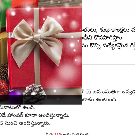
ఈ సందర్భంగా సాంటాక్లాజ్‌, బహుమతులు, శుభాకాంక్షలు మన
చి, వారిని సర్‌ప్రైజ్‌ చేసే ఆనవాయితీని కొనసాగిస్తాం.
ు ఆలోచిస్తున్నారా? అయితే, మీ కోసం కొన్ని ప్రత్యేకమైన గిఫ
ందుకే, రొటీన్‌గా కాకుండా, ప్రత్యేకమైన ఫ్లేవర్స్‌తో కేక్‌ బహుమతిగా
‌, ఎగ్‌లెస్‌ వంటి ఫ్లేవర్స్‌లో రుచిచూసే అవకాశం ఉంటుంది.
అందుబాటులో ఉంది.
ే హాంపర్‌ కూడా అందిస్తున్నారు.
ూ.495 నుంచి అందిస్తున్నారు.