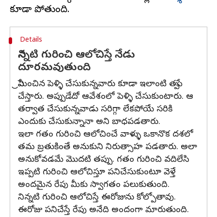
Details
నిన్నటి గురించి ఆలోచిస్తే నేడు
దూరమవుతుంది
ప్రేమించిన పెళ్ళి చేసుకున్నవారు కూడా ఇలాంటి తప్పే
చేస్తారు. అప్పుడేదో ఆవేశంలో పెళ్ళి చేసుకుంటారు. ఆ
తర్వాత చేసుకున్నవాడు సరిగ్గా లేకపోయే సరికి
ఎందుకు చేసుకున్నానా అని బాధపడతారు.
ఇలా గతం గురించి ఆలోచించే వాళ్ళు ఒకానొక దశలో
తమ బ్రతుకింతే అనుకుని నిరుత్సాహ పడతారు. అలా
అనుకోవడమే మొదటి తప్పు. గతం గురించి వదిలేసి
ఇప్పటి గురించి ఆలోచిస్తూ పనిచేసుకుంటూ వెళ్తే
అందమైన రేపు మీకు స్వాగతం పలుకుతుంది.
నిన్నటి గురించి ఆలోచిస్తే ఈరోజును కోల్పోతావు.
ఈరోజు పనిచేస్తే రేపు అనేది అందంగా మారుతుంది.