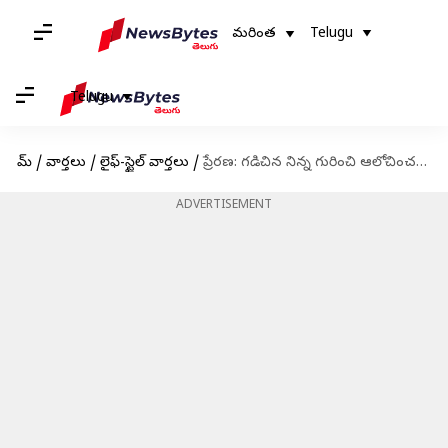
మరింత
Telugu
Telugu
హోమ్
/
వార్తలు
/
లైఫ్-స్టైల్ వార్తలు
/
ప్రేరణ: గడిచిన నిన్న గురించి ఆలోచించడం కన్నా రాబోయే రేపు గురించి పనిచేయడం ఉత్తమం
ADVERTISEMENT