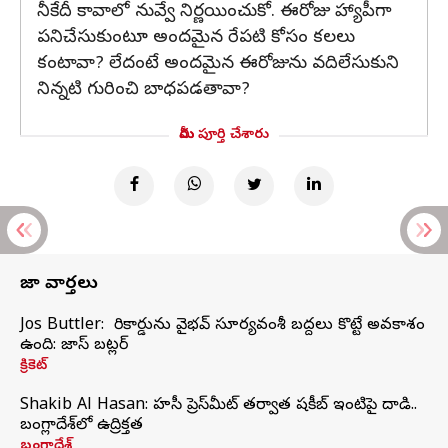
నీకేదీ కావాలో నువ్వే నిర్ణయించుకో. ఈరోజు హ్యాపీగా
పనిచేసుకుంటూ అందమైన రేపటి కోసం కలలు
కంటావా? లేదంటే అందమైన ఈరోజును వదిలేసుకుని
నిన్నటి గురించి బాధపడతావా?
మీరు పూర్తి చేశారు
తాజా వార్తలు
Jos Buttler: నా రికార్డును వైభవ్ సూర్యవంశీ బద్దలు కొట్టే అవకాశం
ఉంది: జాస్ బట్లర్
క్రికెట్
Shakib Al Hasan: హసీనా ప్రెస్‌మీట్‌ తర్వాత షకీబ్‌ ఇంటిపై దాడి..
బంగ్లాదేశ్‌లో ఉద్రిక్తత
బంగ్లాదేశ్