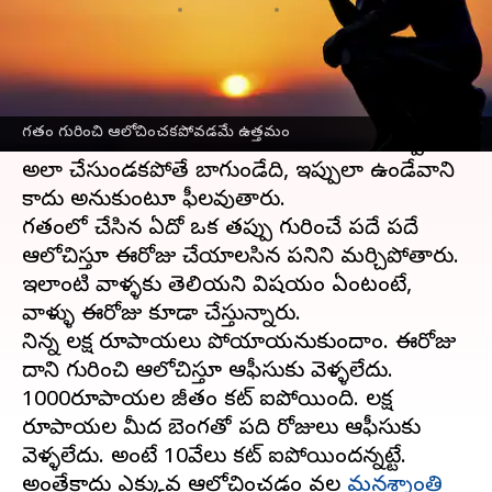
వ్రాసిన వారు
Apr 17, 2023
05:56 pm
Sriram Pranateja
ఈ వార్తాకథనం ఏంటి
గడిచిపోయిన దాని గురించి ఆలోచించడం కరెక్ట్ కాదని
గతం గురించి ఆలోచించకపోవడమే ఉత్తమం
అందరికీ తెలుసు. అయినా కూడా పదే పదే అప్పడు
అలా చేసుండకపోతే బాగుండేది, ఇప్పుడిలా ఉండేవాడిని
కాదు అనుకుంటూ ఫీలవుతారు.
గతంలో చేసిన ఏదో ఒక తప్పు గురించే పదే పదే
ఆలోచిస్తూ ఈరోజు చేయాలసిన పనిని మర్చిపోతారు.
ఇలాంటి వాళ్ళకు తెలియని విషయం ఏంటంటే,
వాళ్ళు ఈరోజు కూడా చేస్తున్నారు.
నిన్న లక్ష రూపాయలు పోయాయనుకుందాం. ఈరోజు
దాని గురించి ఆలోచిస్తూ ఆఫీసుకు వెళ్ళలేదు.
1000రూపాయల జీతం కట్ ఐపోయింది. లక్ష
రూపాయల మీద బెంగతో పది రోజులు ఆఫీసుకు
వెళ్ళలేదు. అంటే 10వేలు కట్ ఐపోయిందన్నట్టే.
అంతేకాదు ఎక్కువ ఆలోచించడం వల్ల
మనశ్శాంతి