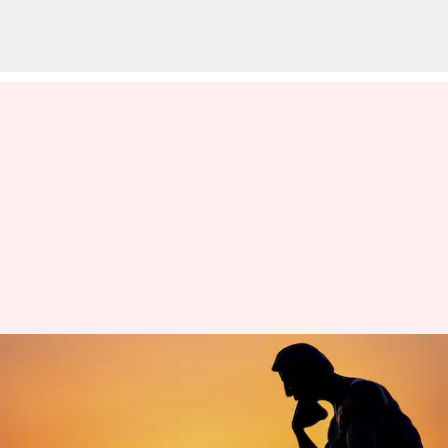
ప్రేరణ: గడిచిన నిన్న గురించి
ఆలోచించడం కన్నా రాబోయే రేపు
గురించి పనిచేయడం ఉత్తమం