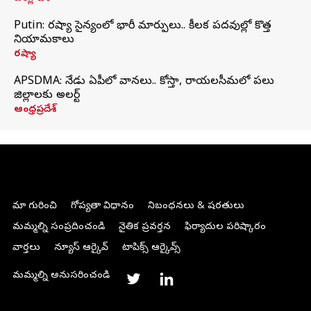
Putin: రష్యా సైన్యంలో భారీ మార్పులు.. కీలక పదవుల్లో కొత్త
నియామకాలు
రష్యా
APSDMA: నేడు ఏపీలో వానలు.. కోస్తా, రాయలసీమలో పలు
జిల్లాలకు అలర్ట్
ఆంధ్రప్రదేశ్
మా గురించి
గోప్యతా విధానం
నిబంధనలు & షరతులు
మమ్మల్ని సంప్రదించండి
నైతిక ప్రవర్తన
ఫిర్యాదుల పరిష్కారం
వార్తలు
న్యూస్ ఆర్కైవ్
టాపిక్స్ ఆర్కైవ్స్
మమ్మల్ని అనుసరించండి