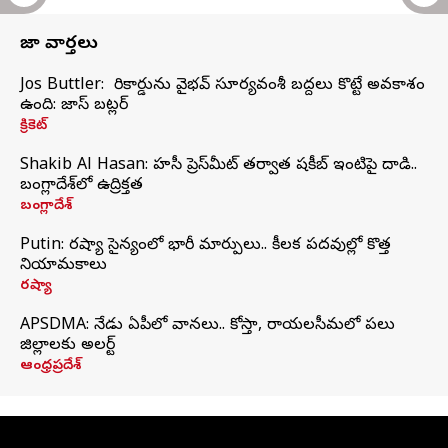
తాజా వార్తలు
Jos Buttler: నా రికార్డును వైభవ్ సూర్యవంశీ బద్దలు కొట్టే అవకాశం
ఉంది: జాస్ బట్లర్
క్రికెట్
Shakib Al Hasan: హసీనా ప్రెస్‌మీట్‌ తర్వాత షకీబ్‌ ఇంటిపై దాడి..
బంగ్లాదేశ్‌లో ఉద్రిక్తత
బంగ్లాదేశ్
Putin: రష్యా సైన్యంలో భారీ మార్పులు.. కీలక పదవుల్లో కొత్త
నియామకాలు
రష్యా
APSDMA: నేడు ఏపీలో వానలు.. కోస్తా, రాయలసీమలో పలు
జిల్లాలకు అలర్ట్
ఆంధ్రప్రదేశ్