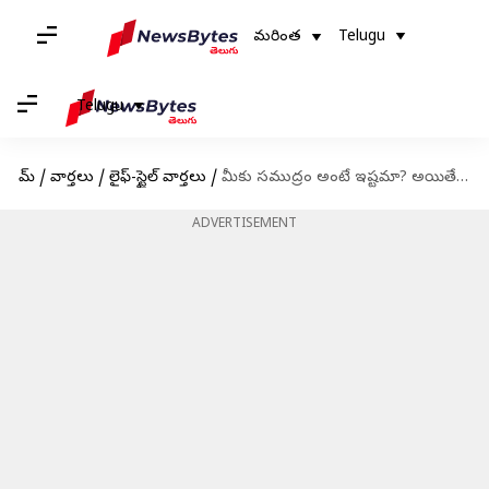
మరింత
Telugu
Telugu
హోమ్
/
వార్తలు
/
లైఫ్-స్టైల్ వార్తలు
/
మీకు సముద్రం అంటే ఇష్టమా? అయితే ఇండియాలోని ఈ ప్రాంతాలను తప్పకుండా సందర్శించండి
ADVERTISEMENT