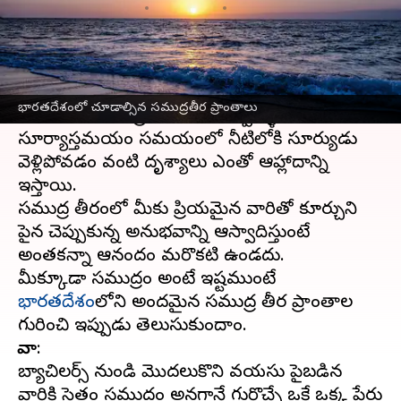
వ్రాసిన వారు
Oct 11, 2023
12:34 pm
Sriram Pranateja
ఈ వార్తాకథనం ఏంటి
చాలామందికి సముద్రం అంటే ఏదో తెలియని ఇష్టం
భారతదేశంలో చూడాల్సిన సముద్రతీర ప్రాంతాలు
ఉంటుంది. సముద్రపు అలల చప్పుళ్ళు,
సూర్యాస్తమయం సమయంలో నీటిలోకి సూర్యుడు
వెళ్లిపోవడం వంటి దృశ్యాలు ఎంతో ఆహ్లాదాన్ని
ఇస్తాయి.
సముద్ర తీరంలో మీకు ప్రియమైన వారితో కూర్చుని
పైన చెప్పుకున్న అనుభవాన్ని ఆస్వాదిస్తుంటే
అంతకన్నా ఆనందం మరొకటి ఉండదు.
మీక్కూడా సముద్రం అంటే ఇష్టముంటే
భారతదేశం
లోని అందమైన సముద్ర తీర ప్రాంతాల
గోవా
:
బ్యాచిలర్స్ నుండి మొదలుకొని వయసు పైబడిన
వారికి సైతం సముద్రం అనగానే గుర్తొచ్చే ఒకే ఒక్క పేరు