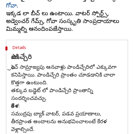
గోవా
.
ఇక్కడ చాలా బీచ్ లు ఉంటాయి. వాటర్ స్పోర్ట్స్,
అడ్వెంచర్ గేమ్స్, గోవా సంస్కృతి సాంప్రదాయాలు
Details
పాండిచ్చేరి
ఫ్రెంచ్ సామ్రాజ్యపు ఆనవాళ్లు పాండిచ్చేరిలో ఎక్కువగా
కనిపిస్తాయి. పాండిచ్చేరి ప్రాంతం చూడడానికి చాలా
కొత్తగా ఉంటుంది.
తక్కువ బడ్జెట్ లో పాండిచ్చేరి ప్రాంతాన్ని
సందర్శించవచ్చు.
కేరళ
:
సముద్రపు బ్యాక్ వాటర్, పడవ ప్రయాణాలు,
తీరప్రాంత అందాలను అనుభవించాలంటే కేరళ
వెళ్లాల్సిందే.