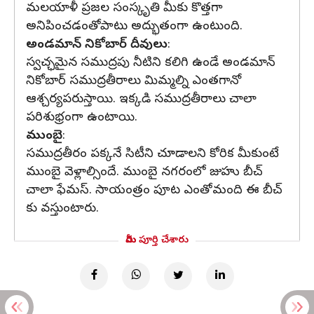
మలయాళీ ప్రజల సంస్కృతి మీకు కొత్తగా
అనిపించడంతోపాటు అద్భుతంగా ఉంటుంది.
అండమాన్ నికోబార్ దీవులు
:
స్వచ్ఛమైన సముద్రపు నీటిని కలిగి ఉండే అండమాన్
నికోబార్ సముద్రతీరాలు మిమ్మల్ని ఎంతగానో
ఆశ్చర్యపరుస్తాయి. ఇక్కడి సముద్రతీరాలు చాలా
పరిశుభ్రంగా ఉంటాయి.
ముంబై
:
సముద్రతీరం పక్కనే సిటీని చూడాలని కోరిక మీకుంటే
ముంబై వెళ్లాల్సిందే. ముంబై నగరంలో జుహు బీచ్
చాలా ఫేమస్. సాయంత్రం పూట ఎంతోమంది ఈ బీచ్
కు వస్తుంటారు.
మీరు పూర్తి చేశారు