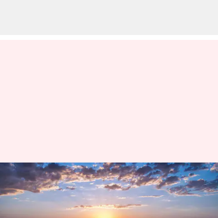
మీకు సముద్రం అంటే ఇష్టమా? అయితే
ఇండియాలోని ఈ ప్రాంతాలను
తప్పకుండా సందర్శించండి