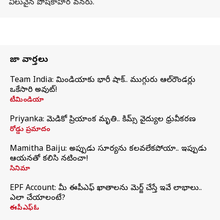
విలువైన పోషకాహార వనరు.
తాజా వార్తలు
Team India: టీమిండియాకు భారీ షాక్.. ముగ్గురు ఆల్‌రౌండర్లు
ఒకేసారి అవుట్!
టీమిండియా
Priyanka: మెడికో ప్రియాంక మృతి.. కిమ్స్‌ వైద్యుల ధ్రువీకరణ
రోడ్డు ప్రమాదం
Mamitha Baiju: అప్పుడు సూర్యను కలవలేకపోయా.. ఇప్పుడు
ఆయనతో కలిసి నటించా!
సినిమా
EPF Account: మీ ఈపీఎఫ్ ఖాతాలను మెర్జ్ చేస్తే ఇవే లాభాలు..
ఎలా చేయాలంటే?
ఈపీఎఫ్ఓ