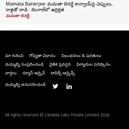
Mamata Banerjee: మమతా బెనర్జీ కాన్వాయ్‌పై చెప్పులు,
రాళ్లతో దాడి : బెంగాల్‌లో ఉద్రిక్తత
మమతా బెనర్జీ
మా గురించి
గోప్యతా విధానం
నిబంధనలు & షరతులు
మమ్మల్ని సంప్రదించండి
నైతిక ప్రవర్తన
ఫిర్యాదుల పరిష్కారం
వార్తలు
న్యూస్ ఆర్కైవ్
టాపిక్స్ ఆర్కైవ్స్
మమ్మల్ని అనుసరించండి
All rights reserved © Candela Labs Private Limited 2026