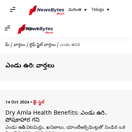
మరింత
Telugu
Telugu
హోమ్
/
వార్తలు
/
లైఫ్-స్టైల్ వార్తలు
/
ఎండు ఉసిరి
ఎండు ఉసిరి: వార్తలు
14 Oct 2024
•
లైఫ్-స్టైల్
Dry Amla Health Benefits: ఎండు ఉసిరి..
పోషకాహార గని
ఎండు ఉసిరి విటమిన్లు, ఖనిజాలు, యాంటీఆక్సిడెంట్లతో నిండిన ఒక