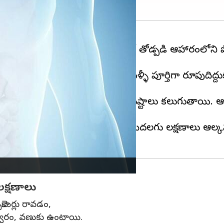
ద్ధి చేస్తుంది. అలాగే ఆహార జీర్ణక్రియలో తోడ్పడి ఆహారంలోని
న్ని సగభాగం కోసివేస్తే దానికదే మళ్ళీ పూర్తిగా రూపుదిద
ంటుంది. దానివల్ల శరీరానికి అనేక నష్టాలు కలుగుతాయి. 
గా అనిపించడం, ఆకలి లేకపోవడం మొదలగు లక్షణాలు ఆల్
లక్షణాలు
కామెర్లు రావడం,
జ్వరం, వణుకు ఉంటాయి.