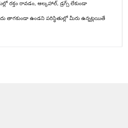
 రక్తం రావడం, ఆల్కహాల్, డ్రగ్స్ లేకుండా
 తాగకుండా ఉండని పరిస్థితుల్లో మీరు ఉన్నట్లయితే