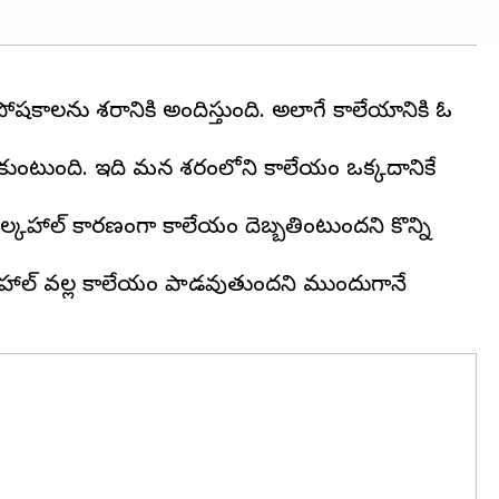
 పోషకాలను శరీరానికి అందిస్తుంది. అలాగే కాలేయానికి ఓ
్దుకుంటుంది. ఇది మన శరీరంలోని కాలేయం ఒక్కదానికే
ఆల్కహాల్ కారణంగా కాలేయం దెబ్బతింటుందని కొన్ని
కహాల్ వల్ల కాలేయం పాడవుతుందని ముందుగానే