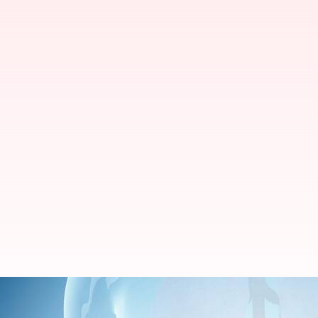
ఆల్కహాల్ వల్ల కలిగే కాలేయ వ్యాధులు: ఈ