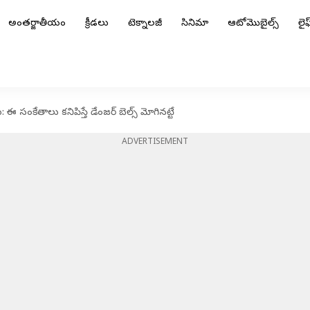
అంతర్జాతీయం
క్రీడలు
టెక్నాలజీ
సినిమా
ఆటోమొబైల్స్
లైఫ్
ఈ సంకేతాలు కనిపిస్తే డేంజర్ బెల్స్ మోగినట్టే
ADVERTISEMENT