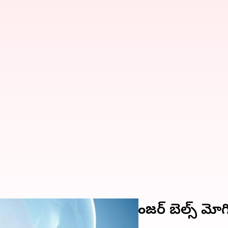
 సంకేతాలు కనిపిస్తే డేంజర్ బెల్స్ మోగి