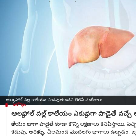
వ్రాసిన వారు
Jan 06, 2023
03:16 pm
Sriram Pranateja
ఈ వార్తాకథనం ఏంటి
మన శరీరంలోని అతిపెద్ద గ్రంథి కాలేయం. ఇది రక్తాన్ని శు
లక్షణం ఉంది.
కాలేయం దానికదే పునర్ వృద్ధి చెందుతుంది. అంటే కాలేయా
ఉన్న లక్షణం.
ఐతే ఆల్కహాల్ ఎక్కువ తీసుకోవడం వల్ల కాలేయం దెబ్బతి
సంకేతాల వల్ల తెలుసుకోవచ్చు.
కడుపు నొప్పి, వికారం, వాంతులు, డయేరియా, నీరసం
ఆల్కహాల్ వల్ల కాలేయం పాడవుతుందని తెలిపే సంకేతాలు
ఆరోగ్యం
ఆల్కహాల్ వల్ల్ కాలేయం ఎక్కువగా పాడైతే వచ్చే 
కాలేయం బాగా పాడైతే కూడా కొన్ని లక్షణాలు కనిపిస్తాయి. పచ్చ
కడుపు, అరికాళ్ళు, చీలమండ మొదలగు భాగాలు ఉబ్బడం, 