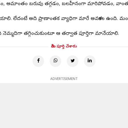
ోవడం, అమాంతం బరువు తగ్గడం, బలహీనంగా మారిపోవడం, వాంతుల్లో
లి. లేదంటే అది ప్రాణాంతక వ్యాధిగా మారే అవకాశం ఉంది. మందు
మది నెమ్మదిగా తగ్గించుకుంటూ ఆ తర్వాత పూర్తిగా మానేయాలి.
మీరు పూర్తి చేశారు
ADVERTISEMENT