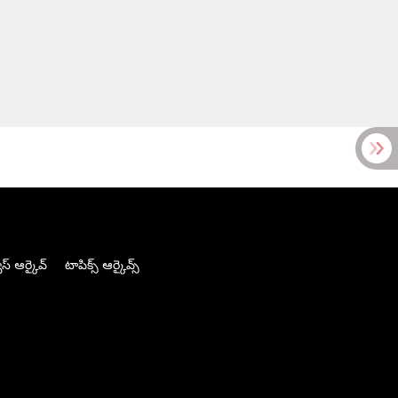
స్ ఆర్కైవ్
టాపిక్స్ ఆర్కైవ్స్