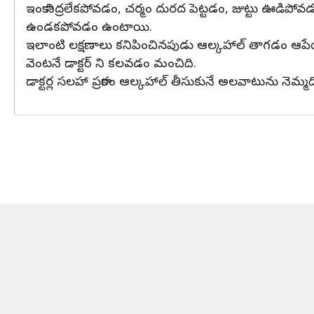
ఇంకా నిద్రలేకపోవడం, చర్మం దురద పెట్టడం, జుట్టు ఊడిప
ఉండకపోవడం ఉంటాయి.
ఇలాంటి లక్షణాలు కనిపించినపుడు ఆల్కహాల్ తాగడం ఆపేయా
వెంటనే డాక్టర్ ని కలవడం మంచిది.
డాక్టర్ల సలహా ప్రకారం ఆల్కహాల్ తీసుకునే అలవాటును నెమ్