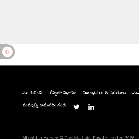
మా గురించి
గోప్యతా విధానం
నిబంధనలు & షరతులు
మమ్
మమ్మల్ని అనుసరించండి
All rights reserved © Candela Labs Private Limited 2026