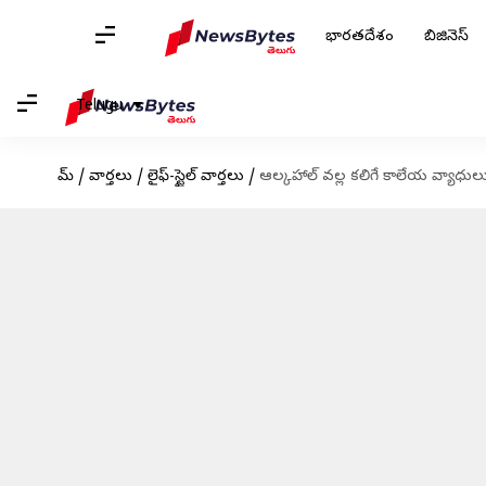
భారతదేశం
బిజినెస్
Telugu
హోమ్
/
వార్తలు
/
లైఫ్-స్టైల్ వార్తలు
/
ఆల్కహాల్ వల్ల కలిగే కాలేయ వ్యాధులు: 