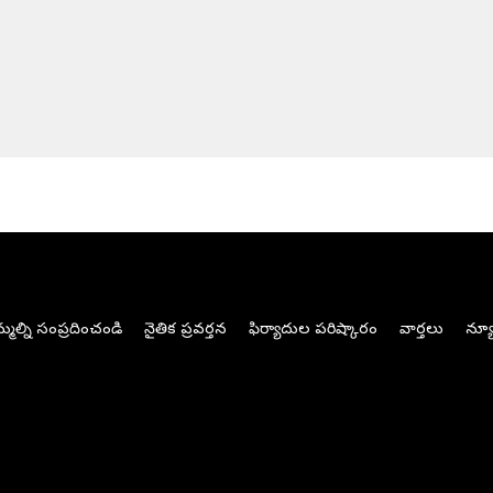
మల్ని సంప్రదించండి
నైతిక ప్రవర్తన
ఫిర్యాదుల పరిష్కారం
వార్తలు
న్యూ