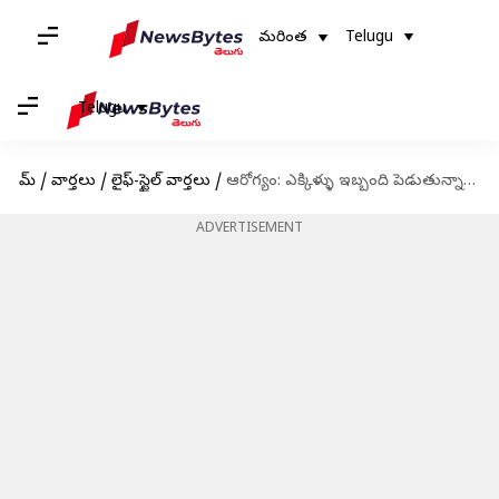
మరింత
Telugu
Telugu
హోమ్
/
వార్తలు
/
లైఫ్-స్టైల్ వార్తలు
/
ఆరోగ్యం: ఎక్కిళ్ళు ఇబ్బంది పెడుతున్నాయా? ఎలా ఆపాలో తెలుసుకోండి
ADVERTISEMENT