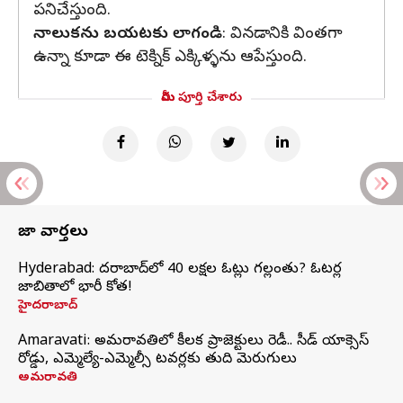
పనిచేస్తుంది.
నాలుకను బయటకు లాగండి
: వినడానికి వింతగా
ఉన్నా కూడా ఈ టెక్నిక్ ఎక్కిళ్ళను ఆపేస్తుంది.
మీరు పూర్తి చేశారు
తాజా వార్తలు
Hyderabad: హైదరాబాద్‌లో 40 లక్షల ఓట్లు గల్లంతు? ఓటర్ల
జాబితాలో భారీ కోత!
హైదరాబాద్
Amaravati: అమరావతిలో కీలక ప్రాజెక్టులు రెడీ.. సీడ్‌ యాక్సెస్‌
రోడ్డు, ఎమ్మెల్యే-ఎమ్మెల్సీ టవర్లకు తుది మెరుగులు
అమరావతి