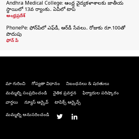
Andhra Medical College: ఆంధ్ర వైద్యకళాశాలకు జాతీయ
స్థాయిలో 13వ ర్యాంకు.. ఏపీలో టాప్
ఆంధ్రప్రదేశ్
PhonePe: ఫోన్‌పేలో ఎఫ్‌డీ, ఆర్‌డీ సేవలు.. రోజుకు రూ.100తో
పొదుపు
ఫోన్‌ పే
మా గురించి
గోప్యతా విధానం
నిబంధనలు & షరతులు
మమ్మల్ని సంప్రదించండి
నైతిక ప్రవర్తన
ఫిర్యాదుల పరిష్కారం
వార్తలు
న్యూస్ ఆర్కైవ్
టాపిక్స్ ఆర్కైవ్స్
మమ్మల్ని అనుసరించండి