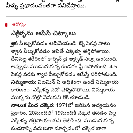
ఆరోగ్యం
ఎక్కిళ్ళను ఆపేసే చిట్కాలు
శ్వాస పీల్చుకోవడం ఆపివేయండి
: కొన్ని సెకన్ల పాటు
శ్వాస పీల్చుకోవడం ఆపితే ఎక్కిళ్ళు తగ్గిపోతాయి.
దీనివల్ల శరీరంలో కార్బన్ డై ఆక్సైడ్ నిల్వ ఉంటుంది.
అప్పుడు ముడుచుకున్న కండరం ఫ్రీ ఐపోతుంది. 4-5
సెకన్ల వరకు శ్వాస పీల్చుకోవడం ఆపేస్తే సరిపోతుంది.
నిమ్మకాయ
: విటమిన్ సి అధికంగా ఉండే నిమ్మకాయ
కారణంగా ఎక్కిళ్ళు ఎటో వెళ్ళిపోతాయి. నిమ్మకాయ
ముక్కను నోట్లో వేసుకుని కొరికి చూడండి.
నాలుక మీద చక్కెర
: 1971లో జరిపిన అధ్యయనం
ప్రకారం, 20మందిలో 19మందికి చక్కెర తినడం వల్ల
ఎక్కిళ్ళు తగ్గిపోయాయని తెలిసింది. ముడుచుకున్న
కండరాన్ని వదులుగా మార్చడంలో చక్కెర బాగా