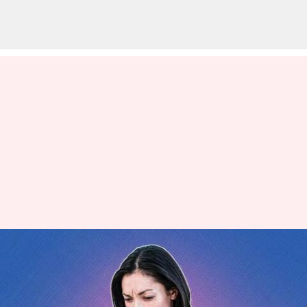
ఆరోగ్యం: ఎక్కిళ్ళు ఇబ్బంది
పెడుతున్నాయా? ఎలా ఆపాలో
తెలుసుకోండి