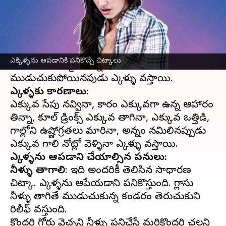
వ్రాసిన వారు
Feb 14, 2023
05:54 pm
Sriram Pranateja
ఈ వార్తాకథనం ఏంటి
ఎక్కిళ్ళు వస్తే ఎవరో గుర్తు చేసుకున్నారని చెబుతారు.
ఎక్కిళ్ళను ఆపడానికి పనికొచ్చే చిట్కాలు
శరీరం
లో రొమ్ముభాగాన్ని కడుపును వేరే చేసే కండరం
ఎక్కిళ్ళకు కారణాలు:
ఎక్కువ సేపు నవ్వినా, కారం ఎక్కువగా ఉన్న ఆహారం
తిన్నా, కూల్ డ్రింక్స్ ఎక్కువ తాగినా, ఎక్కువ ఒత్తిడి,
గాల్లోని ఉష్ణోగ్రతలు మారినా, అన్నం నమిలినప్పుడు
ఎక్కిళ్ళను ఆపడానికి చేయాల్సిన పనులు:
నీళ్ళు తాగాలి
: ఇది అందరికీ తెలిసిన సాధారణ
చిట్కా. ఎక్కిళ్ళను ఆపేయడానికి పనికొస్తుంది. గ్లాసు
నీళ్ళు తాగితే ముడుచుకున్న కండరం తెరుచుకుని
రిలీఫ్ వస్తుంది.
కొందరికి గోరు వెచ్చని నీళ్ళు పనిచేస్తే మరికొందరికి చల్లని