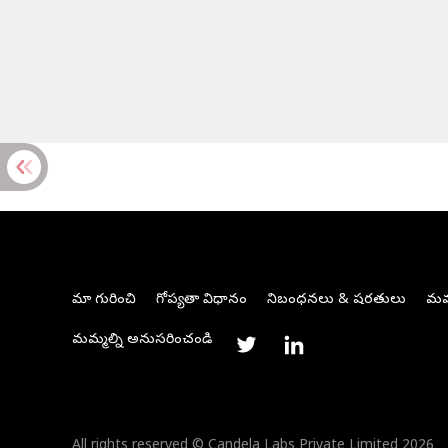
మా గురించి
గోప్యతా విధానం
నిబంధనలు & షరతులు
మమ్
మమ్మల్ని అనుసరించండి
All rights reserved © Candela Labs Private Limited 2026