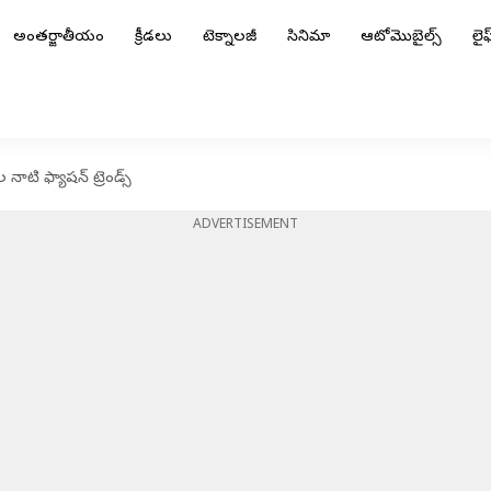
అంతర్జాతీయం
క్రీడలు
టెక్నాలజీ
సినిమా
ఆటోమొబైల్స్
లైఫ్
నాటి ఫ్యాషన్ ట్రెండ్స్
ADVERTISEMENT