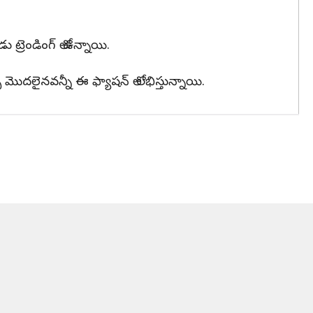
ట్రెండింగ్ లో ఉన్నాయి.
్ మొదలైనవన్నీ ఈ ఫ్యాషన్ లో లభిస్తున్నాయి.