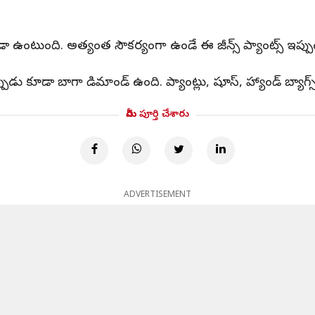
డా ఉంటుంది. అత్యంత సౌకర్యంగా ఉండే ఈ జీన్స్ ప్యాంట్స్ ఇప్పుడు 
ప్పుడు కూడా బాగా డిమాండ్ ఉంది. ప్యాంట్లు, షూస్, హ్యాండ్ బ్యాగ్స
మీరు పూర్తి చేశారు
ADVERTISEMENT