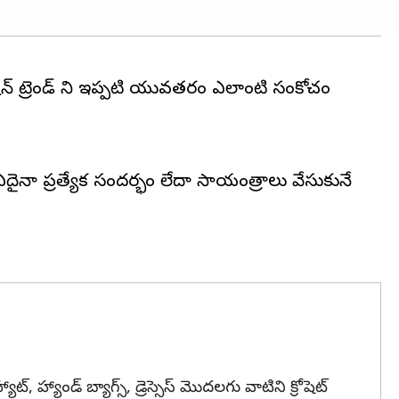
ఫ్యాషన్ ట్రెండ్ ని ఇప్పటి యువతరం ఎలాంటి సంకోచం
ు. ఏదైనా ప్రత్యేక సందర్భం లేదా సాయంత్రాలు వేసుకునే
ాట్, హ్యాండ్ బ్యాగ్స్, డ్రెస్సెస్ మొదలగు వాటిని క్రోషెట్