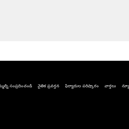
మల్ని సంప్రదించండి
నైతిక ప్రవర్తన
ఫిర్యాదుల పరిష్కారం
వార్తలు
న్యూ