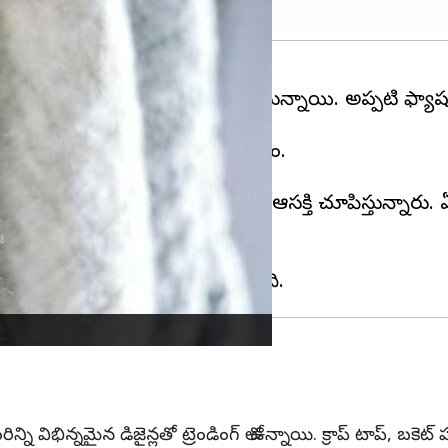
0ల కాలం నాటి ఫ్యాషన్ ట్రెండ్స్ కనిపిస్తున్నాయి. అప్పటి 
్ ఫ్యాబ్రిక్ దుస్తులను ధరించడానికి ఆసక్తి చూపిస్తున్నార
ి విభిన్నమైన డిజైన్లతో ట్రెండింగ్ లో ఉన్నాయి. క్రాప్ టాప్, బకెట్ హ్య