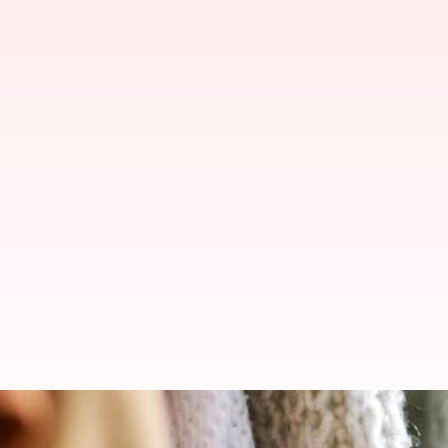
2023లో ట్రెండింగ్ లో ఉంటున్న 1980ల నాటి