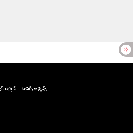
స్ ఆర్కైవ్
టాపిక్స్ ఆర్కైవ్స్