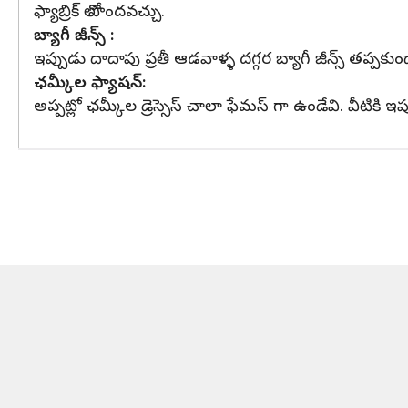
ఫ్యాబ్రిక్ లో పొందవచ్చు.
బ్యాగీ జీన్స్ :
ఇప్పుడు దాదాపు ప్రతీ ఆడవాళ్ళ దగ్గర బ్యాగీ జీన్స్ తప్పకుం
ఛమ్కీల ఫ్యాషన్:
అప్పట్లో ఛమ్కీల డ్రెస్సెస్ చాలా ఫేమస్ గా ఉండేవి. వీటికి ఇ