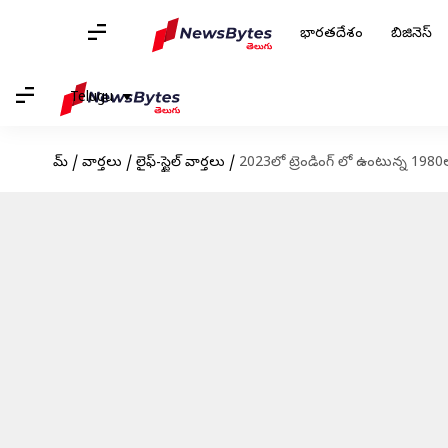
భారతదేశం
బిజినెస్
Telugu
హోమ్
/
వార్తలు
/
లైఫ్-స్టైల్ వార్తలు
/
2023లో ట్రెండింగ్ లో ఉంటున్న 1980ల 