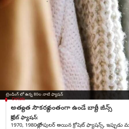
వ్రాసిన వారు
May 31, 2023
05:19 pm
Sriram Pranateja
ఈ వార్తాకథనం ఏంటి
ఈ సంవత్సరం ట్రెండింగ్ లో ఉన్న
ఫ్యాషన్
వెరైటీల్లో 198
లేకుండా ఫాలో ఐపోతుంది.
లేస్ డ్రెస్సెస్:
2023లో ట్రెండింగ్ లో ఉన్న 1980ల నాటి ఫ్యాషన్ ఇది. లేస
వెల్వెట్స్
:
ట్రెండింగ్ లో ఉన్న 80ల నాటి ఫ్యాషన్
Details
అత్యంత సౌకర్యవంతంగా ఉండే బ్యాగీ జీన్స్
క్రోషెట్ ఫ్యాషన్:
1970, 1980ల్లో పాపులర్ అయిన క్రోషెట్ ఫ్యాషన్స్, ఇప్పుడు మరిన్న