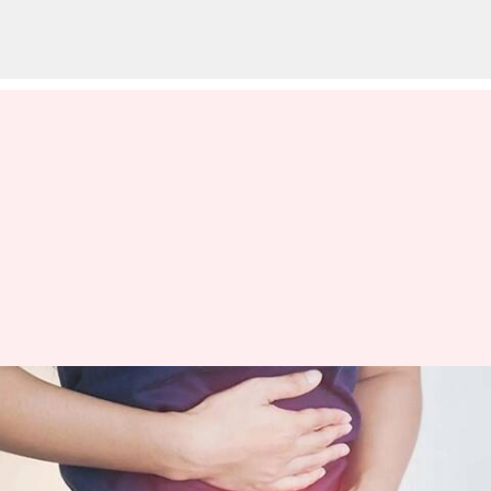
Health Tips: ఆహరం తిన్న వెంటనే
అసౌకర్యంగా ఉందా? ఈ తప్పులు
చెయ్యొద్దు!