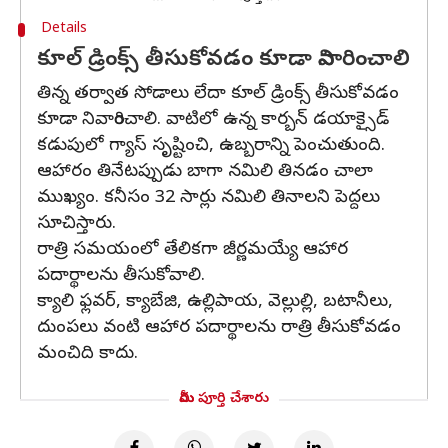
Details
కూల్ డ్రింక్స్ తీసుకోవడం కూడా నివారించాలి
తిన్న తర్వాత సోడాలు లేదా కూల్ డ్రింక్స్ తీసుకోవడం
కూడా నివారించాలి. వాటిలో ఉన్న కార్బన్ డయాక్సైడ్
కడుపులో గ్యాస్ సృష్టించి, ఉబ్బరాన్ని పెంచుతుంది.
ఆహారం తినేటప్పుడు బాగా నమిలి తినడం చాలా
ముఖ్యం. కనీసం 32 సార్లు నమిలి తినాలని పెద్దలు
సూచిస్తారు.
రాత్రి సమయంలో తేలికగా జీర్ణమయ్యే ఆహార
పదార్థాలను తీసుకోవాలి.
క్యాలి ఫ్లవర్, క్యాబేజి, ఉల్లిపాయ, వెల్లుల్లి, బటానీలు,
దుంపలు వంటి ఆహార పదార్థాలను రాత్రి తీసుకోవడం
మంచిది కాదు.
మీరు పూర్తి చేశారు