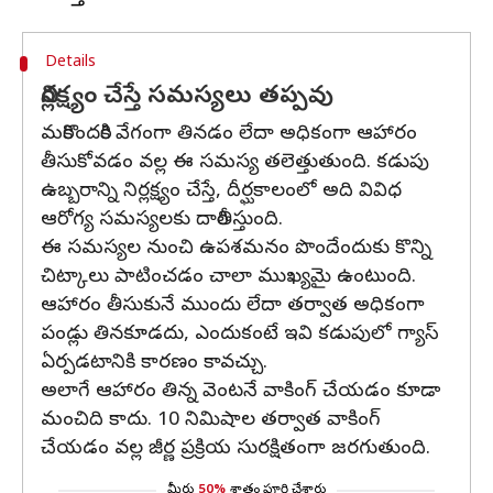
Details
నిర్లక్ష్యం చేస్తే సమస్యలు తప్పవు
మరికొందరికి వేగంగా తినడం లేదా అధికంగా ఆహారం
తీసుకోవడం వల్ల ఈ సమస్య తలెత్తుతుంది. కడుపు
ఉబ్బరాన్ని నిర్లక్ష్యం చేస్తే, దీర్ఘకాలంలో అది వివిధ
ఆరోగ్య సమస్యలకు దారితీస్తుంది.
ఈ సమస్యల నుంచి ఉపశమనం పొందేందుకు కొన్ని
చిట్కాలు పాటించడం చాలా ముఖ్యమై ఉంటుంది.
ఆహారం తీసుకునే ముందు లేదా తర్వాత అధికంగా
పండ్లు తినకూడదు, ఎందుకంటే ఇవి కడుపులో గ్యాస్
ఏర్పడటానికి కారణం కావచ్చు.
అలాగే ఆహారం తిన్న వెంటనే వాకింగ్ చేయడం కూడా
మంచిది కాదు. 10 నిమిషాల తర్వాత వాకింగ్
చేయడం వల్ల జీర్ణ ప్రక్రియ సురక్షితంగా జరగుతుంది.
మీరు
50%
శాతం పూర్తి చేశారు