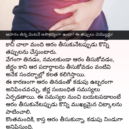
వ్రాసిన వారు
Jan 28, 2025
05:29 pm
Jayachandra Akuri
ఈ వార్తాకథనం ఏంటి
ఆహారం మన ఆరోగ్యంపై కీలక ప్రభావం చూపుతుంది.
ఆహరం తిన్న వెంటనే అసౌకర్యంగా ఉందా? ఈ తప్పులు చెయ్యొద్దు!
పౌష్టికాహారం తీసుకుంటే ఆరోగ్య సమస్యలు తలెత్తవు,
కానీ చాలా మంది ఆహారం తీసుకునేటప్పుడు కొన్ని
తప్పులను చేస్తుంటారు.
వేగంగా తినడం, నమలకుండా ఆహారం తీసుకోవడం,
జీర్ణం కాని ఆహార పదార్థాలను తీసుకోవడం వంటివి
అనేక సందర్భాల్లో కలత కలిగిస్తాయి.
ఈ కారణంగా ఆహారం తినడంతో కడుపు ఉబ్బరంగా
అనిపించవచ్చు, జీర్ణ సంబంధిత సమస్యలు
ఏర్పడతాయి. ఈ సమస్యల నుంచి బయటపడాలంటే
ఆహారం తీసుకునేటప్పుడు కొన్ని ముఖ్యమైన చిట్కాలను
పాటించాలి.
కొంతమందికి, కాస్త ఆహారం తీసుకున్నా, కడుపు నిండుగా