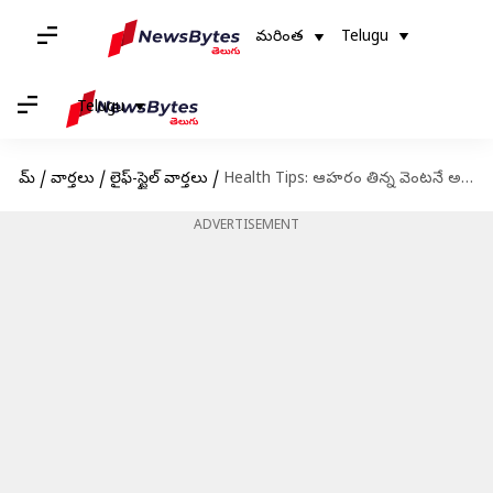
మరింత
Telugu
Telugu
హోమ్
/
వార్తలు
/
లైఫ్-స్టైల్ వార్తలు
/
Health Tips: ఆహరం తిన్న వెంటనే అసౌకర్యంగా ఉందా? ఈ తప్పులు చెయ్యొద్దు!
ADVERTISEMENT