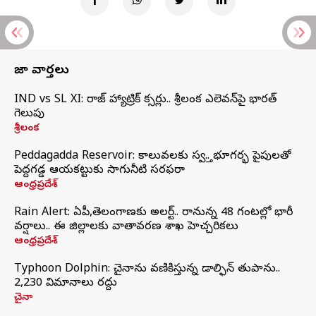
తాజా వార్తలు
IND vs SL XI: సిరాజ్‌ హ్యాట్రిక్‌ సిక్సర్లు.. శ్రీలంక ఎలెవన్‌పై భారత్‌
గెలుపు
శ్రీలంక
Peddagadda Reservoir: కాలువలకు స్వస్తి.. భూగర్భ పైపులతో
పెద్దగడ్డ ఆయకట్టుకు సాగునీటి సరఫరా
ఆంధ్రప్రదేశ్
Rain Alert: ఏపీ,తెలంగాణకు అలర్ట్.. రానున్న 48 గంటల్లో భారీ
వర్షాలు.. ఈ జిల్లాలకు వాతావరణ శాఖ హెచ్చరికలు
ఆంధ్రప్రదేశ్
Typhoon Dolphin: చైనాను వణికిస్తున్న డాల్ఫిన్‌ తుపాను..
2,230 విమానాలు రద్దు
చైనా