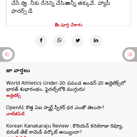
చేసే నాన్న.. నీకు నేనెన్ని చేసినా అన్నీ తక్కువే.. హ్యాపీ
ఫాదర్స్ డే.
మీరు పూర్తి చేశారు
తాజా వార్తలు
World Athletics Under-20: ప్రపంచ అండర్-20 అథ్లెటిక్స్‌లో
భారత్‌ శుభారంభం.. ఫైనల్స్‌లోకి ముగ్గురు!
అథ్లెటిక్స్
OpenAI: కొత్త ఏఐ స్మార్ట్ స్పీకర్ ధర ఎంతో తెలుసా?
చాట్‌జీపీటీ
Korean Kanakaraju Review : కొరియన్ కనకరాజు రివ్యూ..
వరుణ్ తేజ్ కామెడీ వర్కౌట్ అయ్యిందా?