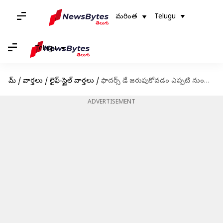
మరింత
Telugu
Telugu
హోమ్
/
వార్తలు
/
లైఫ్-స్టైల్ వార్తలు
/
ఫాదర్స్ డే జరుపుకోవడం ఎప్పటి నుండి మొదలైంది? ఈరోజున పంచుకోవాల్సిన కొటేషన్లు
ADVERTISEMENT