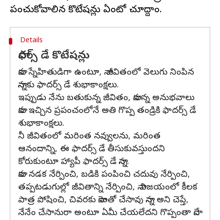
Details
ఫాదర్స్ డే కొటేషన్లు
నాకు స్నేహితుడిగా ఉంటూ, నా జీవితంలో వెలుగు నింపిన
నాన్నకు ఫాదర్స్ డే శుభాకాంక్షలు.
ఇప్పుడు నేను బతుకున్న జీవితం, నాకున్న అనుభవాలు
నాకు ఇచ్చిన ప్రపంచంలోనే అతి గొప్ప తండ్రికి ఫాదర్స్ డే
శుభాకాంక్షలు.
నీ జీవితంలో మరింత నవ్వులను, మరింత
ఆనందాన్ని, ఈ ఫాదర్స్ డే తీసుకువస్తుందని
కోరుకుంటూ హ్యాపీ ఫాదర్స్ డే నాన్న.
నాకు నడక నేర్పించి, బడికి పంపించి చదువు నేర్పించి,
తప్పటడుగుల్లో జీవితాన్ని నేర్పించి, నా విజయంలో కీలక
పాత్ర పోషించి, చివరకు నాకెంతో చేసావు నాన్న అని చెప్తే,
నేనేం చేసానురా అంటూ ఏమీ చేయలేదని గొప్పంతా నాదే