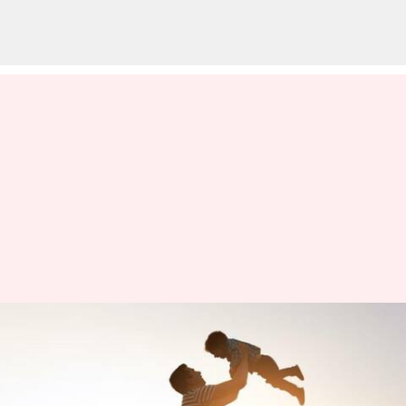
ఫాదర్స్ డే జరుపుకోవడం ఎప్పటి నుండి
మొదలైంది? ఈరోజున
పంచుకోవాల్సిన కొటేషన్లు