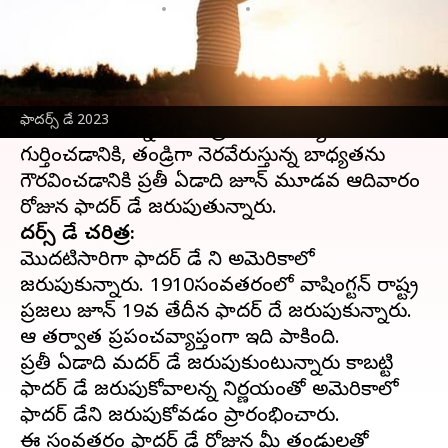
వ్రాసిన వారు
Jun 18, 2023
10:51 am
Sriram Pranateja
ఈ వార్తాకథనం ఏంటి
ఈ సంవత్సరం జూన్ 18వ తేదిన ఫాదర్స్ డే
ఫాదర్స్ డే 2023
జరుపుకుంటున్నారు. తండ్రులు చేసే త్యాగాలను
గుర్తించడానికి, తండ్రిగా నెరవేరుస్తున్న బాధ్యతను
గౌరవించడానికి ప్రతీ ఏడాది జూన్ మూడవ ఆదివారం
ఫాదర్స్ డే చరిత్ర:
మొదటిసారిగా ఫాదర్స్ డే ని అమెరికాలో
జరుపుకున్నారు. 1910సంవత్సరంలో వాషింగ్టన్ రాష్ట్ర
ప్రజలు జూన్ 19వ తేదీన ఫాదర్స్ దే జరుపుకున్నారు.
ఆ తర్వాత ప్రపంచవ్యాప్తంగా ఇది పాకింది.
ప్రతీ ఏడాది మదర్స్ డే జరుపుకుంటున్నారు కాబట్టి
ఫాదర్స్ డే జరుపుకోవాలన్న నిర్ణయంతో అమెరికాలో
ఫాదర్స్ డేని జరుపుకోవడం ప్రారంభించారు.
ఈ సంవత్సరం ఫాదర్స్ డే రోజున మీ తండ్రులతో