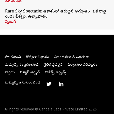
వరుణ్ తేజ్
Rare Sky Spectacle: ఆకాశంలో అరుదైన అద్భుతం.. ఒకే రాత్రి
రెండు చీకట్లు, ఉల్కాపాతం
స్పెయిన్
మా గురించి
గోప్యతా విధానం
నిబంధనలు & షరతులు
మమ్మల్ని సంప్రదించండి
నైతిక ప్రవర్తన
ఫిర్యాదుల పరిష్కారం
వార్తలు
న్యూస్ ఆర్కైవ్
టాపిక్స్ ఆర్కైవ్స్
మమ్మల్ని అనుసరించండి
All rights reserved © Candela Labs Private Limited 2026