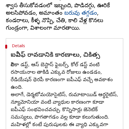
శ్వాస తీసుకోవడంలో ఇబ్బంది, పొడిదగ్గు, ఊరికే
అలసిపోవడం, అమాంతం
బరువు తగ్గడం
,
కండరాలు, కీళ్ళ నొప్పి, చేతి, కాలి వేళ్ల కొనలు
Details
ఐపీఎఫ్ రావడానికి కారణాలు, చికిత్స
సిలికా డస్ట్, ఆస్ బెస్టాస్ ఫైబర్స్, కోల్ డస్ట్ వంటి
రసాయనాల తాకిడి ఎక్కువ రోజులు ఉండడం,
రేడియేషన్ థెరపీ కారణంగా ఐపీఎఫ్ వచ్చే అవకాశం
ఉంది.
అలాగే, డెర్మటోమయోసైటిస్, రుమాటాయిడ్ ఆర్థరైటిస్,
న్యూమోనియా వంటి వ్యాధుల కారణంగా కూడా
ఐపీఎఫ్ సంభవించవచ్చు. కొన్నిసార్లు జెనెటిక్
సమస్యలు, పొగతాగడం వల్ల కూడా కలుగుతుంది.
మహిళల్లో కంటే పురుషులకు ఈ వ్యాధి ఎక్కువగా