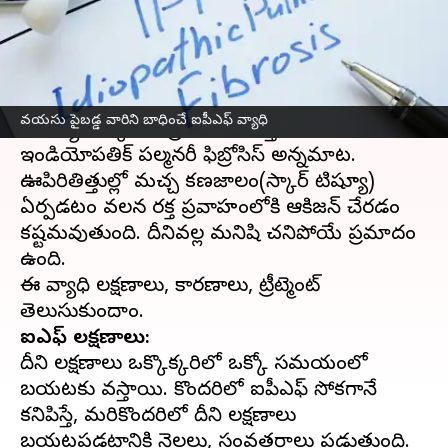
వ్రాసిన వారు
Jun 30, 2023
03:29 pm
Sriram Pranateja
ఈ వార్తాకథనం ఏంటి
50-70సంవత్సరాల మధ్య వయస్సు గల వారిని ఐపీఎఫ్
వయసు పైబడ్డ వారిని బాధించే ఐపీఎఫ్ వ్యాధి
సమస్య ఎక్కువగా ప్రభావితం చేస్తుంది. ఐపీఎఫ్ అంటే
ఇండియోపతిక్ పల్మనరీ ఫిబ్రోసిస్ అన్నమాట.
ఊపిరితిత్తుల్లో మచ్చ కణజాలం(స్కార్ టిష్యూ)
ఏర్పడటం వలన రక్త ప్రవాహంలోకి ఆక్సిజన్ చేరడం
కష్టమవుతుంది. దీనివల్ల మనిషి చనిపోయే ప్రమాదం
ఉంది.
ఈ వ్యాధి లక్షణాలు, కారణాలు, ట్రీట్మెంట్
ఐపీఎఫ్ లక్షణాలు:
దీని లక్షణాలు ఒక్కొక్కరిలో ఒక్కో సమయంలో
బయటకు వస్తాయి. కొందరిలో ఐపీఎఫ్ సోకగానే
కనిపిస్తే, మరికొందరిలో దీని లక్షణాలు
బయటపడటానికి నెలలు, సంవత్సరాలు పడుతుంది.