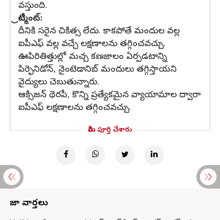
వస్తుంది.
ట్రీట్మెంట్:
దీనికి సరైన చికిత్స లేదు. కాకపోతే మందుల వల్ల
ఐపీఎఫ్ వల్ల వచ్చే లక్షణాలను తగ్గించవచ్చు.
ఊపిరితిత్తుల్లో మచ్చ కణజాలం ఏర్పడటాన్ని
పిర్ఫెనిడోన్, నైంటెడానిబ్ మందులు తగ్గిస్తాయని
వైద్యులు చెబుతున్నారు.
ఆక్సిజన్ థెరపీ, కొన్ని ప్రత్యేకమైన వ్యాయామాల ద్వారా
ఐపీఎఫ్ లక్షణాలను తగ్గించవచ్చు.
మీరు పూర్తి చేశారు
తాజా వార్తలు