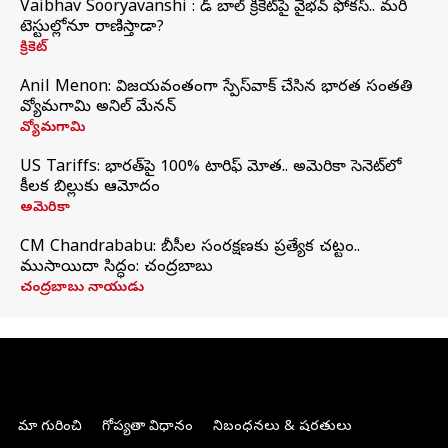
Vaibhav Sooryavanshi : రెడ్ బాల్ క్రికెట్‌పై వైభవ్ ఫోకస్.. మరి
టెస్టుల్లోనూ రాణిస్తాడా?
క్రికెట్
Anil Menon: విజయవంతంగా స్పేస్‌వాక్‌ చేసిన భారత సంతతి
వ్యోమగామి అనిల్‌ మేనన్
వ్యోమగామి
US Tariffs: భారత్‌పై 100% టారిఫ్‌ మోత.. అమెరికా సెనెట్‌లో
కీలక బిల్లుకు ఆమోదం
అమెరికా
CM Chandrababu: బీసీల సంరక్షణకు ప్రత్యేక చట్టం..
ముసాయిదా సిద్ధం: చంద్రబాబు
చంద్రబాబు నాయుడు
మా గురించి
గోప్యతా విధానం
నిబంధనలు & షరతులు