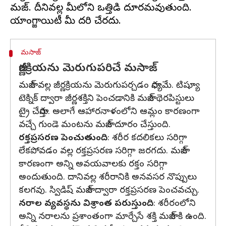
మసాజ్. దీనివల్ల మీలోని ఒత్తిడి దూరమవుతుంది.
మసాజ్
జీర్ణక్రియను మెరుగుపరిచే మసాజ్
మసాజ్ వల్ల జీర్ణక్రియను మెరుగుపర్చడం సాధ్యమే. టిష్యూ
టెక్నిక్ ద్వారా జీర్ణశక్తిని పెంచడానికి మసాజ్ థెరపిస్టులు
ట్రై చేస్తారు. అలాగే ఆహారనాళంలోని ఆమ్లం కారణంగా
వచ్చే గుండె మంటను మసాజ్ దూరం చేస్తుంది.
రక్తప్రసరణ పెంచుతుంది
: శరీర కదలికలు సరిగ్గా
లేకపోవడం వల్ల రక్తప్రసరణ సరిగ్గా జరగదు. మసాజ్
కారణంగా అన్ని అవయవాలకు రక్తం సరిగ్గా
అందుతుంది. దానివల్ల శరీరానికి అనవసర నొప్పులు
కలగవు. స్విడిష్ మసాజ్ ద్వారా రక్తప్రసరణ పెంచవచ్చు.
నరాల వ్యవస్థను విశ్రాంత పరుస్తుంది
: శరీరంలోని
అన్ని నరాలను ప్రశాంతంగా మార్చేసే శక్తి మసాజ్ కి ఉంది.