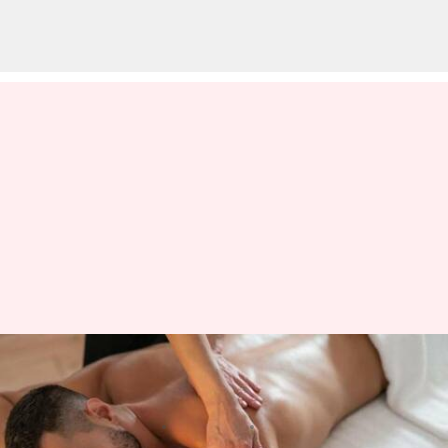
ఆరోగ్యం: మీరు మసాజ్ ఎందుకు
చేయించుకోవాలో తెలుసుకోండి
వ్రాసిన వారు
Feb 22, 2023
05:43 pm
Sriram Pranateja