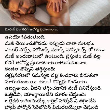
ఈ వార్తాకథనం ఏంటి
మసాజ్
అనేది ఆరోగ్యానికి చాలా అవసరం. శరీర
కండరాలను ఉత్తేజ పర్చడానికి, రక్త ప్రసరణ
మసాజ్ వల్ల కలిగే ఆరోగ్య ప్రయోజనాలు
పెంచడానికి, నొప్పులను తగ్గించడానికి మసాజ్
ఉపయోగపడుతుంది.
మసాజ్ చేయించుకోవడం ఇప్పుడు చాలా సులభం.
ఎయిర్ పోర్ట్స్, హోటల్స్, మాల్స్, హాస్పిటల్స్ లో కూడా
మసాజ్ అందుబాటులో ఉంటుంది. ప్రస్తుతం మసాజ్ వల్ల
కండరాల నొప్పిని తగ్గిస్తుంది
:
రక్తప్రసరణలో సమస్యల వల్ల కండరాలు బిగుతుగా
మారుతుంటాయి. అలాగే కొన్నిసార్లు కండరాలు
ఒత్తిడిని, యాంగ్జాయిటీని దూరం చేస్తుంది:
ఒత్తిడికి కారణమయ్యే కార్టిసాల్ హార్మోన్ ని తగ్గించేసి
హ్యాపీ హార్మోన్ సెరెటోనిన్ విడుదలయ్యేలా చేస్తుంది