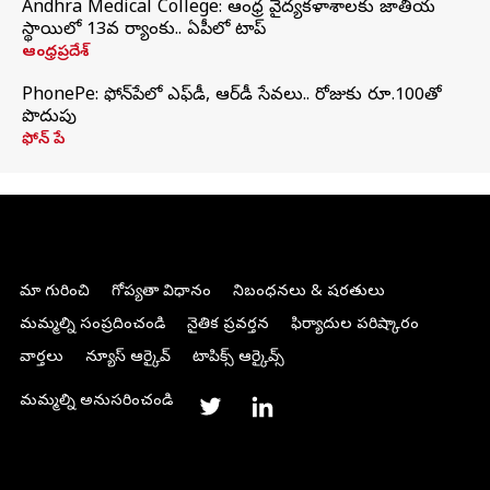
Andhra Medical College: ఆంధ్ర వైద్యకళాశాలకు జాతీయ
స్థాయిలో 13వ ర్యాంకు.. ఏపీలో టాప్
ఆంధ్రప్రదేశ్
PhonePe: ఫోన్‌పేలో ఎఫ్‌డీ, ఆర్‌డీ సేవలు.. రోజుకు రూ.100తో
పొదుపు
ఫోన్‌ పే
మా గురించి
గోప్యతా విధానం
నిబంధనలు & షరతులు
మమ్మల్ని సంప్రదించండి
నైతిక ప్రవర్తన
ఫిర్యాదుల పరిష్కారం
వార్తలు
న్యూస్ ఆర్కైవ్
టాపిక్స్ ఆర్కైవ్స్
మమ్మల్ని అనుసరించండి