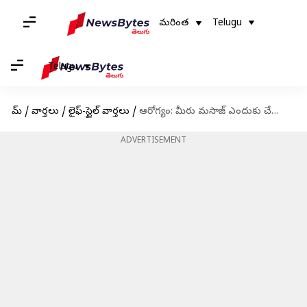
మరింత
Telugu
Telugu
హోమ్
/
వార్తలు
/
లైఫ్-స్టైల్ వార్తలు
/
ఆరోగ్యం: మీరు మసాజ్ ఎందుకు చేయించుకోవాలో తెలుసుకోండి
ADVERTISEMENT