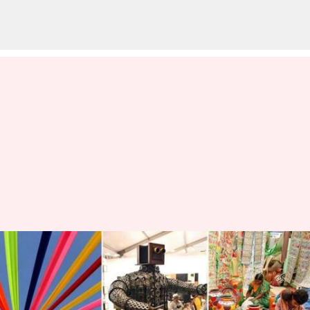
ఆర్ట్ ఫెస్టివల్ కి ఎప్పుడైనా వెళ్లారా?
ఫిబ్రవరిలో ప్రారంభమయ్యే ఈ
ఫెస్టివల్స్ చూడండి