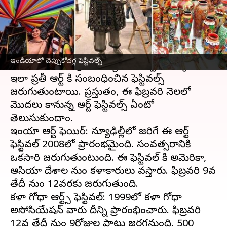
వ్రాసిన వారు
Feb 09, 2023
04:35 pm
Sriram Pranateja
ఈ వార్తాకథనం ఏంటి
ఇండియా
లో ఆర్ట్ ఫిస్టివల్స్ తరచుగా జరుగుతుంటాయి.
ఇండియాలో చెప్పుకోదగ్గ ఫెస్టివల్స్
పెయింటిగ్, ఫోటోగ్రఫీ, మ్యూజిక్, శిల్పాలు చెక్కడం
ఇలా ప్రతీ ఆర్ట్ కి సంబంధించిన ఫెస్టివల్స్
జరుగుతుంటాయి. ప్రస్తుతం, ఈ ఫిబ్రవరి నెలలో
మొదలు కానున్న ఆర్ట్ ఫెస్టివల్స్ ఏంటో
తెలుసుకుందాం.
ఇండియా ఆర్ట్ ఫెయిర్: న్యూఢిల్లీలో జరిగే ఈ ఆర్ట్
ఫెస్టివల్ 2008లో ప్రారంభమైంది. సంవత్సరానికి
ఒకసారి జరుగుతుంటుంది. ఈ ఫెస్టివల్ కి అమెరికా,
ఆసియా దేశాల నుండి కళాకారులు వస్తారు. ఫిబ్రవరి 9వ
తేదీ నుండి 12వరకు జరుగుతుంది.
కళా గోధా ఆర్ట్స్ ఫెస్టివల్: 1999లో కళా గోధా
అసోసియేషన్ వారు దీన్ని ప్రారంభించారు. ఫిబ్రవరి
12వ తేదీ నుండి 9రోజుల పాటు జరగనుంది. 500