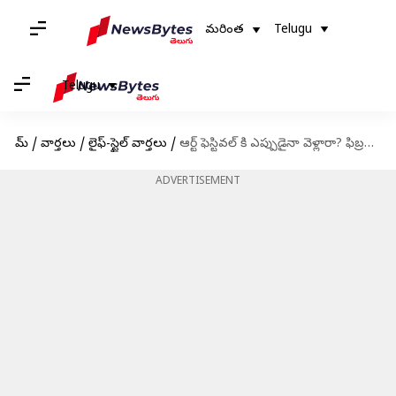
మరింత
Telugu
Telugu
హోమ్
/
వార్తలు
/
లైఫ్-స్టైల్ వార్తలు
/
ఆర్ట్ ఫెస్టివల్ కి ఎప్పుడైనా వెళ్లారా? ఫిబ్రవరిలో ప్రారంభమయ్యే ఈ ఫెస్టివల్స్ చూడండి
ADVERTISEMENT