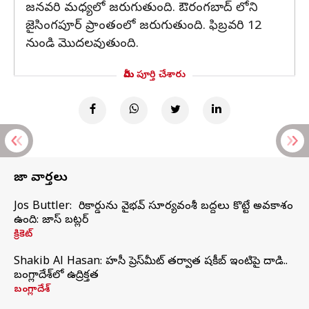
జనవరి మధ్యలో జరుగుతుంది. ఔరంగబాద్ లోని
జైసింగపూర్ ప్రాంతంలో జరుగుతుంది. ఫిబ్రవరి 12
నుండి మొదలవుతుంది.
మీరు పూర్తి చేశారు
తాజా వార్తలు
Jos Buttler: నా రికార్డును వైభవ్ సూర్యవంశీ బద్దలు కొట్టే అవకాశం
ఉంది: జాస్ బట్లర్
క్రికెట్
Shakib Al Hasan: హసీనా ప్రెస్‌మీట్‌ తర్వాత షకీబ్‌ ఇంటిపై దాడి..
బంగ్లాదేశ్‌లో ఉద్రిక్తత
బంగ్లాదేశ్