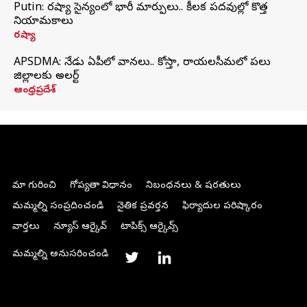
Putin: రష్యా సైన్యంలో భారీ మార్పులు.. కీలక పదవుల్లో కొత్త
నియామకాలు
రష్యా
APSDMA: నేడు ఏపీలో వానలు.. కోస్తా, రాయలసీమలో పలు
జిల్లాలకు అలర్ట్
ఆంధ్రప్రదేశ్
మా గురించి
గోప్యతా విధానం
నిబంధనలు & షరతులు
మమ్మల్ని సంప్రదించండి
నైతిక ప్రవర్తన
ఫిర్యాదుల పరిష్కారం
వార్తలు
న్యూస్ ఆర్కైవ్
టాపిక్స్ ఆర్కైవ్స్
మమ్మల్ని అనుసరించండి