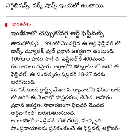
భారతదేశం
ఇండియాలో చెప్పుకోదగ్గ ఆర్ట్ ఫెస్టివల్స్
తాజ్ మహోత్సవ్: 1992లో మొదలైన ఈ ఆర్ట్ ఫెస్టివల్ లో
డాన్స్, మ్యూజిక్, ఫుడ్ ప్రధాన ఆకర్షణగా ఉంటుంది.
10రోజుల పాటు సాగే ఈ ఫెస్టివల్ కి 400మంది
కళాకారులు వస్తారు. ఆగ్రాలోని శిల్పిగ్రామ్ లో జరిగే ఈ
ఫెస్టివల్, ఈ సంవత్సరం ఫిబ్రవరి 18-27 వరకు
జరగనుంది.
సూరజ్ కుంద్ క్రాఫ్ట్స్ మేళా: హర్యానాలోని ఫరీదా బాద్
లో జరిగే ఈ మేళాలో హస్తకళలు, చేనేత, ఆహారం
ప్రధాన ఆకర్షణ. సాధారణంగా ఫిబ్రవరి మొదటి
అర్థభాగంలో జరుగుతుంటుంది.
అజంతా ఎల్లోరా ఫెస్టివల్: దేశ చరిత్ర, సంస్కృతి,
సాంప్రదాయాలను ప్రతిబింబించే ఈ ఫెస్టివల్, అక్టోబర్-